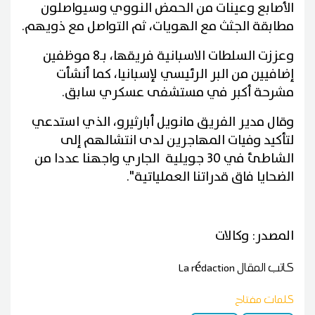
الأصابع وعينات من الحمض النووي وسيواصلون
مطابقة الجثث مع الهويات، ثم التواصل مع ذويهم.
وعززت السلطات الاسبانية فريقها، بـ8 موظفين
إضافيين من البر الرئيسي لإسبانيا، كما أنشأت
مشرحة أكبر في مستشفى عسكري سابق.
وقال مدير الفريق مانويل أبارثيرو، الذي استدعي
لتأكيد وفيات المهاجرين لدى انتشالهم إلى
الشاطئ في 30 جويلية الجاري واجهنا عددا من
الضحايا فاق قدراتنا العملياتية".
المصدر: وكالات
كاتب المقال
La rédaction
كلمات مفتاح