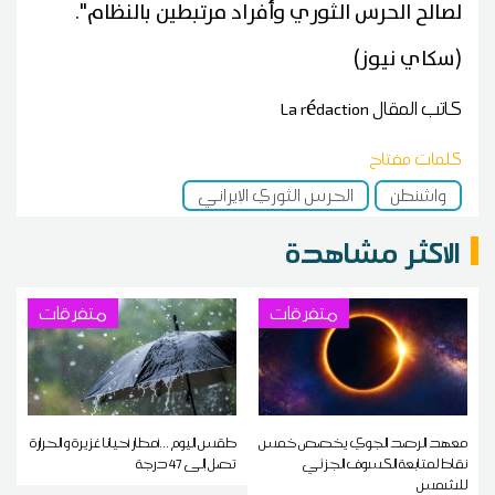
لصالح الحرس الثوري وأفراد مرتبطين بالنظام".
(سكاي نيوز)
كاتب المقال
La rédaction
كلمات مفتاح
واشنطن
الحرس الثوري الإيراني
الاكثر مشاهدة
متفرقات
متفرقات
معهد الرصد الجوي يخصص خمس
طقس اليوم ...أمطار أحيانا غزيرة و الحرارة
نقاط لمتابعة الكسوف الجزئي
تصل إلى 47 درجة
للشمس