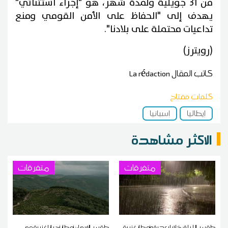
من 31 جويلية ولمدة شهر، هو "إجراء استثنائي"
يهدف إلى "الحفاظ على الأمن القومي ومنع
تداعيات محتملة على بلادنا".
(رويترز)
كاتب المقال
La rédaction
كلمات مفتاح
إيطاليا
إسبانيا
الاكثر مشاهدة
متفرقات
متفرقات
طقس الليلة: خلايا رعدية وأمطار غزيرة
طقس الاربعاء: أمطار أحيانا غزيرة مع