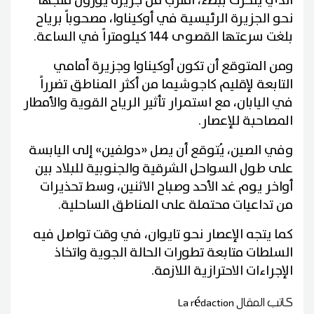
الذي يتحرك ببطء، اقترب من جزيرة يورون متجهاً
نحو الجزيرة الرئيسية في أوكيناوا، مصحوباً برياح
بلغت سرعتها القصوى 144 كيلومتراً في الساعة.
ومن المتوقع أن تكون أوكيناوا وجزيرة أمامي
التابعة لإقليم كاجوشيما من أكثر المناطق تضرراً
في اليابان، مع استمرار تأثير الرياح القوية والأمطار
المصاحبة للإعصار.
وفي الصين، يُتوقع أن يصل «دولفين» إلى اليابسة
على طول السواحل الشرقية والجنوبية للبلاد بين
أواخر يوم غد الأحد وصباح الاثنين، وسط تحذيرات
من تداعيات محتملة على المناطق الساحلية.
كما يتجه الإعصار نحو تايوان، في وقت تواصل فيه
السلطات متابعة تطورات الحالة الجوية واتخاذ
الإجراءات الاحترازية اللازمة.
كاتب المقال
La rédaction