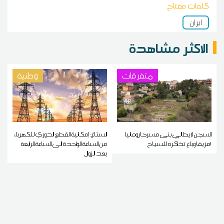
كلمات مفتاح
ايران
الاكثر مشاهدة
متفرقات
وطنية
السجن لإيطالي بنى مسرحا رومانيا
الستاغ: إمكانية القطع الدوري للكهرباء
مزيفا وباع تذاكره للسياح!
من الساعة الواحدة الى الساعة الرابعة
بعد الزوال