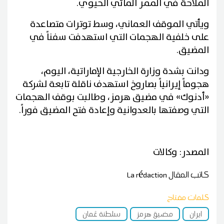
الملاحة في الممر المائي الحيوي.
ويأتي الموقف العماني، وسط توترات متصاعدة
على خلفية الهجمات التي استهدفت سفناً في
المضيق.
ودانت بشدة وزارة الخارجية الإماراتية، اليوم،
هجوماً إيرانياً بصاروخ استهدف ناقلة تابعة لشركة
«أدنوك» في مضيق هرمز، وطالبت بوقف الهجمات
التي وصفتها بالعدوانية وإعادة فتح المضيق فوراً.
المصدر: وكالات
كاتب المقال
La rédaction
كلمات مفتاح
ايران
مضيق هرمز
سلطنة عُمان