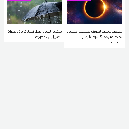
معهد الرصد الجوي يخصص خمس
طقس اليوم ...أمطار أحيانا غزيرة و الحرارة
نقاط لمتابعة الكسوف الجزئي
تصل إلى 47 درجة
للشمس