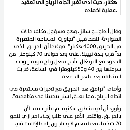
هكتار، حيث أدى تغير اتجاه الرياح الى تعقيد
عملية اخماده.
وقال أنطونيو سانز، وهو مسؤول مكلف حالات
الطوارئ، للصحافيين "تجاوزت المساحة المتضررة
من الحريق 4000 هكتار"، موضحا أن الحريق الذي
بدأ قرب بلدة نييبلا، على بعد حوالى 70 كيلومترا من
الحدود مع البرتغال، تأجج بفعل رياح قوية راوحت
سرعتها بين 40 و50 كيلومترا في الساعة، ضربت
المنطقة بعد ظهر الجمعة.
وأضاف "ترافق هذا الحريق مع تغيرات مستمرة في
اتجاه الرياح، مما يعيق استراتيجيتنا في مكافحته".
وأورد أن أي مناطق سكنية لم تتأثر حتى الآن
بالحريق، واقتصر الأمر على طلب إجلاء احترازي لنحو
70 شخصا، معظمهم لا يحتاجون إلى الإقامة في