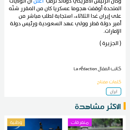
وكان الرئيس الأمريكي دونالد ترمب
أعلن
أن الولايات
المتحدة أوقفت هجوما عسكريا كان من المقرر شنّه
على إيران غدا الثلاثاء، استجابة لطلب مباشر من
أمير دولة قطر وولي عهد السعودية ورئيس دولة
الإمارات.
( الجزيرة )
كاتب المقال
La rédaction
كلمات مفتاح
ايران
الاكثر مشاهدة
متفرقات
وطنية