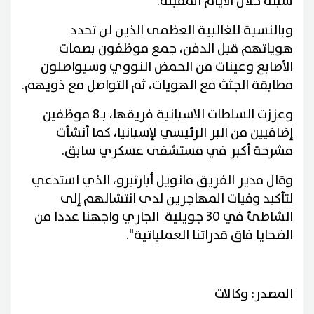
سبتة خلال الأيام المقبلة.
وبالنسبة للغالبية العظمى الذين لن تحدد
هوياتهم قبل الدفن، جمع موظفون بصمات
الأصابع وعينات من الحمض النووي وسيواصلون
مطابقة الجثث مع الهويات، ثم التواصل مع ذويهم.
وعززت السلطات الاسبانية فريقها، بـ8 موظفين
إضافيين من البر الرئيسي لإسبانيا، كما أنشأت
مشرحة أكبر في مستشفى عسكري سابق.
وقال مدير الفريق مانويل أبارثيرو، الذي استدعي
لتأكيد وفيات المهاجرين لدى انتشالهم إلى
الشاطئ في 30 جويلية الجاري واجهنا عددا من
الضحايا فاق قدراتنا العملياتية".
المصدر: وكالات