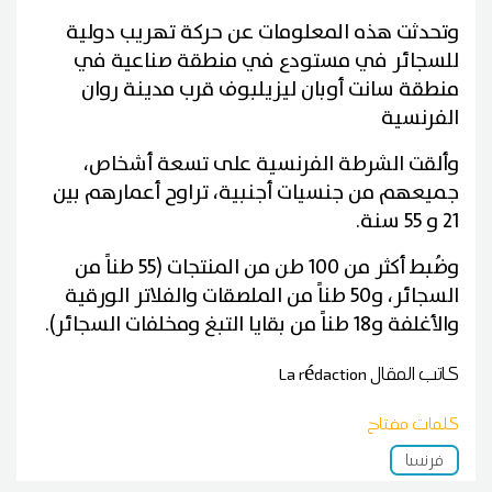
وتحدثت هذه المعلومات عن حركة تهريب دولية
للسجائر في مستودع في منطقة صناعية في
منطقة سانت أوبان ليزيلبوف قرب مدينة روان
الفرنسية
وألقت الشرطة الفرنسية على تسعة أشخاص،
جميعهم من جنسيات أجنبية، تراوح أعمارهم بين
21 و 55 سنة.
وضُبط أكثر من 100 طن من المنتجات (55 طناً من
السجائر، و50 طناً من الملصقات والفلاتر الورقية
والأغلفة و18 طناً من بقايا التبغ ومخلفات السجائر).
كاتب المقال
La rédaction
كلمات مفتاح
فرنسا