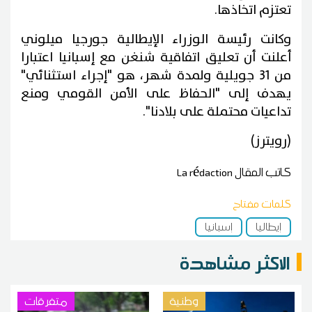
تعتزم اتخاذها.
وكانت رئيسة الوزراء الإيطالية جورجيا ميلوني
أعلنت أن تعليق اتفاقية شنغن مع إسبانيا اعتبارا
من 31 جويلية ولمدة شهر، هو "إجراء استثنائي"
يهدف إلى "الحفاظ على الأمن القومي ومنع
تداعيات محتملة على بلادنا".
(رويترز)
كاتب المقال
La rédaction
كلمات مفتاح
إيطاليا
إسبانيا
الاكثر مشاهدة
وطنية
متفرقات