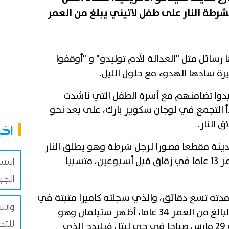
شرطة النار على طفل لاتيني يبلغ من العمر
رسائل مثل "العدالة لآدم توليدو" و "أوقفوا
ة سادها الهدوء مع حلول الليل.
دوا تضامنهم مع أسرة الطفل التي ناشدت
دأ التجمع في لوجان سكوير بارك، على بعد نحو
 النار.
اخب
دينة مقطعا مصورا لرجل شرطة وهو يطلق النار
على الطفل اللاتيني البالغ من العمر 13 عاما في زقاق قبل أسبوعين، متسببا
إسبا
الجو
مدته تسع دقائق، والذي سجلته كاميرا مثبتة في
واش
بدلة رجل الشرطة، إريك ستيلمان، البالغ من العمر 34 عاما، أظهر ستيلمان وهو
للتد
يطارد ويطلق النار على توليدو في 29 مارس صباحا في حي ليتل فيليدج الذي