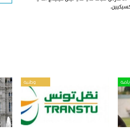
كسيكيين.
ياضة
وطنية