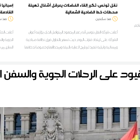
نقل تونس: تكرر إلقاء الفضلات يعرقل أشغال تهيئة
إسبانيا
محطات خط الضاحية الشمالية
القادمة 
منذ ساعتين
منذ س
هاجم
أعلنت شركة النقل بتونس أنه رغم المجهود المتواصل الذي يؤمّنه أعوان
الشركة على امتداد فترات اليوم حيث تسهر بالتداول فرق نظافة صباحية
الجوية وال
ومسائية وليلية تنفيذ لبرنامج العناية بالبيئة وبمحطاتها وخصوصا تدخلاتها
السابع من 
على مستوى الخط الحديدي للضاحية الشمالية تونس-حلق الوادي-
المرسى المتكامل، فإن محطات النقل وحرمة السكة على امتداد مسلك
ود على الرحلات الجوية والسفن ال
الخط ت.ح.م مازالت عرضة للاعتداءات من قبل المتساكنين وأصحاب
المحلات التجارية المجاورين لهذه الفضاءات