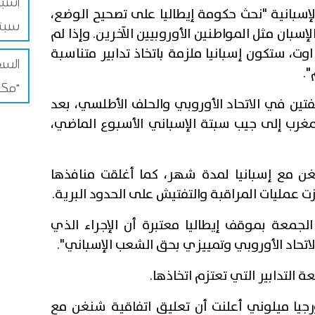
إسبا
إسبانية "نحث حكومة إيطاليا على تصحيح الوضع،
سبتة
إسبان مثل المواطنين الأوروبيين الآخرين. وإذا لم
فعل ذلك قبل نهاية الأحد في 9 اوت، ستكون إسبانيا ملزمة باتخاذ تدابير متناسبة
السع
.
مكة للدفاع المشترك"
يفتين في الاتحاد الأوروبي والحلف الأطلسي، بعد
ن المغرب إلى جيب سبتة الإسباني الأسبوع الماضي،
غن مع إسبانيا لمدة شهر، كما أغلقت منافذها
زت عمليات المراقبة والتفتيش على الحدود البرية.
الجمعة بموقف إيطاليا معتبرة أن الإجراء الذي
لاتحاد الأوروبي وتمييزي بحق الشعب الإسباني".
التدابير التي تعتزم اتخاذها.
ورجيا ميلوني أعلنت أن تعليق اتفاقية شنغن مع