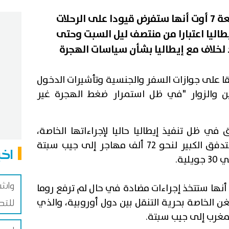
أعلنت الحكومة الإسبانية الجمعة 7 أوت أنها ستفرض قيودا على الرحلات
طاليا اعتبارا من منتصف ليل السبت وحتى
لخلاف مع إيطاليا بشأن سياسات الهجرة
ا على جوازات السفر والجنسية وتأشيرات الدخول
يين والزوار "في ظل استمرار ضغط الهجرة غير
 في ظل تنفيذ إيطاليا حاليا لإجراءاتها الخاصة،
والتي قالت روما إنها مدفوعة بالتدفق الكبير لنحو 72 ألف مهاجر إلى جيب سبتة
اخب
ية.
واش
ن أنها ستتخذ إجراءات مضادة في حال لم ترفع روما
ن الخاصة بحرية التنقل بين دول أوروبية، والذي
للتد
مغرب إلى جيب سبتة.