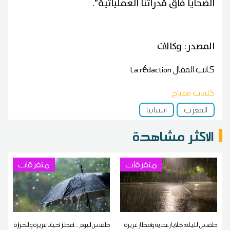
الضحايا فاق قدراتنا العملياتية".
المصدر: وكالات
كاتب المقال
La rédaction
كلمات مفتاح
المغرب
إسبانيا
الاكثر مشاهدة
متفرقات
متفرقات
طقس الليلة: خلايا رعدية وأمطار غزيرة
طقس اليوم ...أمطار أحيانا غزيرة و الحرارة