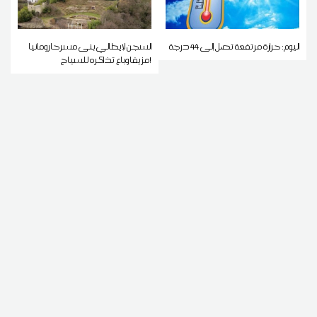
اليوم: حرارة مرتفعة تصل إلى 44 درجة
السجن لإيطالي بنى مسرحا رومانيا
مزيفا وباع تذاكره للسياح!