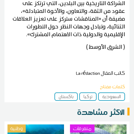
الشراكة التاريخية بين البلدين، التي ترتكز على
عقود من الثقة، والتعاون، والأخوة المتبادلة»،
مضيفة أن «المناقشات ستركز على تعزيز العلاقات
الثنائية، وتبادل وجهات النظر حول التطورات
الإقليمية والدولية ذات الاهتمام المشترك».
( الشرق الأوسط )
كاتب المقال
La rédaction
كلمات مفتاح
السعودية
تركيا
باكستان
الاكثر مشاهدة
متفرقات
وطنية