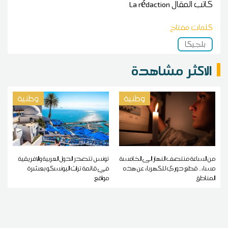
كاتب المقال
La rédaction
كلمات مفتاح
بلجيكا
الاكثر مشاهدة
وطنية
وطنية
من الساعة منتصف النهار إلى الخامسة
تونس تتصدر الدول العربية والإفريقية
مساء.. قطع دوري للكهرباء عن هذه
في قائمة تراث اليونسكو بعشرة
المناطق
مواقع