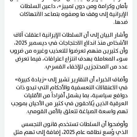
بأمان وكرامة ومن دون تمييز»، داعين السلطات
الإيرانية إلى وقف ما وصفوه بتصاعد الانتهاكات
ضدها.
وأشار البيان إلى أن السلطات الإيرانية اعتقلت آلاف
الأشخاص منذ اندلاع الاحتجاجات في ديسمبر 2025،
وأن كثيرين منهم تعرضوا للتعذيب وغيره من ضروب
سوء المعاملة بهدف انتزاع اعترافات، فيما تعرض
عدد من المحتجزين للإخفاء القسري.
وأضاف الخبراء أن التقارير تشير إلى «زيادة كبيرة»
في الاعتقالات التعسفية والأحكام التي تبدو ذات
دوافع سياسية، بما يشمل أفراداً من الأقليات
العرقية الذين يُلاحقون في كثير من الأحيان بموجب
تهم واسعة الصياغة تتعلق بالأمن القومي.
وأوضحوا أن السلطات تستخدم قانون التجسس
الذي وُسع نطاقه عام 2025، إضافة إلى تهم مثل