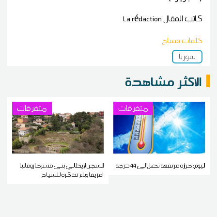
كاتب المقال
La rédaction
كلمات مفتاح
سوريا
الاكثر مشاهدة
متفرقات
متفرقات
اليوم: حرارة مرتفعة تصل إلى 44 درجة
السجن لإيطالي بنى مسرحا رومانيا
مزيفا وباع تذاكره للسياح!