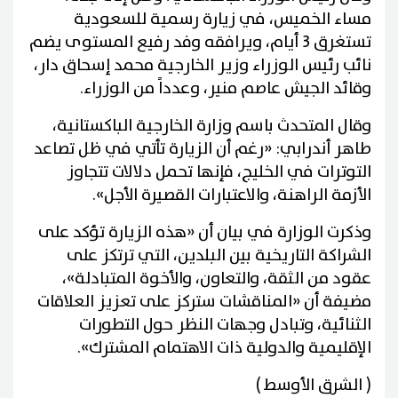
مساء الخميس، في زيارة رسمية للسعودية
تستغرق 3 أيام، ويرافقه وفد رفيع المستوى يضم
نائب رئيس الوزراء وزير الخارجية محمد إسحاق دار،
وقائد الجيش عاصم منير، وعدداً من الوزراء.
وقال المتحدث باسم وزارة الخارجية الباكستانية،
طاهر أندرابي: «رغم أن الزيارة تأتي في ظل تصاعد
التوترات في الخليج، فإنها تحمل دلالات تتجاوز
الأزمة الراهنة، والاعتبارات القصيرة الأجل».
وذكرت الوزارة في بيان أن «هذه الزيارة تؤكد على
الشراكة التاريخية بين البلدين، التي ترتكز على
عقود من الثقة، والتعاون، والأخوة المتبادلة»،
مضيفة أن «المناقشات ستركز على تعزيز العلاقات
الثنائية، وتبادل وجهات النظر حول التطورات
الإقليمية والدولية ذات الاهتمام المشترك».
( الشرق الأوسط )