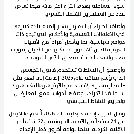
سوء المعاملة بهدف انتزاع اعترافات، فيما تعرض
عدد من المحتجزين للإخفاء القسري.
وأضاف الخبراء أن التقارير تشير إلى «زيادة كبيرة»
في الاعتقالات التعسفية والأحكام التي تبدو ذات
دوافع سياسية، بما يشمل أفراداً من الأقليات
العرقية الذين يُلاحقون في كثير من الأحيان بموجب
تهم واسعة الصياغة تتعلق بالأمن القومي.
وأوضحوا أن السلطات تستخدم قانون التجسس
الذي وُسع نطاقه عام 2025، إضافة إلى تهم مثل
«المحاربة»، و«الإفساد في الأرض»، و«البغي»، ولا
سيما ضد الأكراد، بوصفها أدوات لقمع المعارضين
وتجريم النشاط السياسي.
وقال الخبراء إنه منذ بداية عام 2026 أُعدم ما لا يقل
عن 24 شخصاً من الأقلية البلوشية و22 شخصاً من
الأقلية الكردية، بينما يواجه آخرون خطر الإعدام