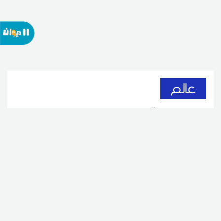
عالم
سوريا تحقّق الاكتفاء الذاتي من
القمح للمرة الأولى منذ 2010
06
17:49 2026 أوت