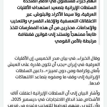
اتهم خبراء مستقلون في الأمم المتحدة
السلطات الإيرانية بتصعيد استهداف الأقليات
العرقية، ولا سيما الأكراد والبلوش، عبر
الاعتقالات التعسفية والإخفاء القسري والتعذيب
والإعدامات، محذرين من أن هذه الممارسات تتخذ
طابعاً ممنهجاً وتستند إلى قوانين فضفاضة
مرتبطة بالأمن القومي
وقال الخبراء، في بيان صدر الخميس، إن الأقليات
العرقية في إيران «يجب أن تكون قادرة على العيش
بأمان وكرامة ومن دون تمييز»، داعين السلطات
الإيرانية إلى وقف ما وصفوه بتصاعد الانتهاكات
ضدها.
وأشار البيان إلى أن السلطات الإيرانية اعتقلت آلاف
الأشخاص منذ اندلاع الاحتجاجات في ديسمبر 2025،
وأن كثيرين منهم تعرضوا للتعذيب وغيره من ضروب