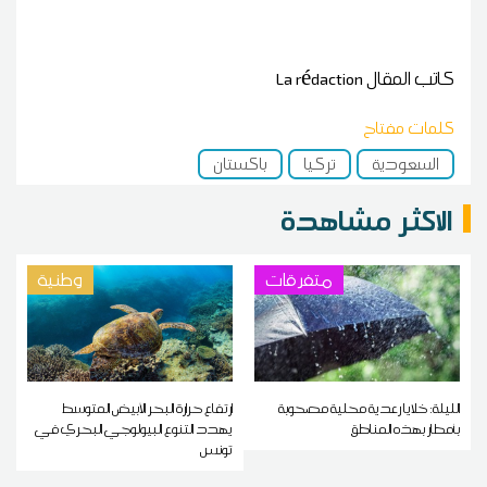
كاتب المقال
La rédaction
كلمات مفتاح
السعودية
تركيا
باكستان
الاكثر مشاهدة
متفرقات
وطنية
الليلة: خلايا رعدية محلية مصحوبة
ارتفاع حرارة البحر الأبيض المتوسط
بأمطار بهذه المناطق
يهدد التنوع البيولوجي البحري في
تونس