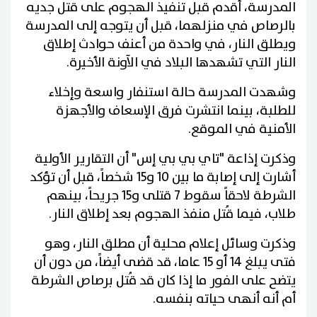
المدرسة، أقدم قبل تنفيذ الهجوم على قتل جديه
بالرصاص في منزلهما، قبل أن يتوجه إلى المدرسة
ويطلق النار، في واحدة من أعنف حوادث إطلاق
النار التي تشهدها البلاد في الآونة الأخيرة.
وشهدت المدرسة حالة استنفار واسعة وإخلاء
للطلبة، بينما انتشرت فرق الإسعاف والأجهزة
الأمنية في الموقع.
وذكرت إذاعة "تاي بي بي إس" أن التقارير الأولية
أشارت إلى إصابة ما بين 10 و15 شخصاً، قبل أن تؤكد
الشرطة لاحقاً سقوط 7 قتلى و15 جريحاً، بينهم
طلاب، فيما قُتل منفذ الهجوم بعد إطلاق النار.
وذكرت وسائل إعلام محلية أن مطلق النار، وهو
فتى يبلغ 14 أو 15 عاما، قد قضى أيضاً، من دون أن
يتضح على الفور ما إذا كان قد قُتل برصاص الشرطة
أم أنه أنهى حياته بنفسه.