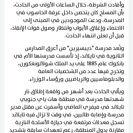
وأفادت الشرطة، خلال الساعات الأولى من الحادث،
بأن المسلح كان يتحصن داخل غرفة الحاسوب في
المدرسة، ودعت الموجودين في المبنى إلى
الاحتماء وإغلاق الأبواب وانتظار وصول قوات الإنقاذ،
قبل أن تعلن انتهاء الحادث.
وتُعد مدرسة "ديبسيرين" من أعرق المدارس
الثانوية في تايلاند، إذ تأسست مدرستها الأم في
بانكوك عام 1885 على يد الملك شولالونغكورن،
وتخرج فيها عدد من الشخصيات العامة
والدبلوماسيين والرياضيين ورؤساء الوزراء.
ويأتي الحادث بعد أشهر من واقعة إطلاق نار
شهدتها مدرسة في منطقة هات ياي جنوبي
تايلاند في فيفري الماضي وأسفرت عن مقتل مدير
مدرسة وإصابة طالبين، في وقت لا تزال فيه تايلاند
تسجل معدلات مرتفعة في حيازة الأسلحة النارية
مقارنة بدول المنطقة، رغم تعهدات سابقة بتشديد