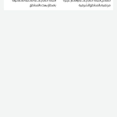
طقس الليلة: خلايا رعدية وأمطار غزيرة
الليلة: خلايا رعدية محلية مصحوبة
مرتقبة بالمناطق الشرقية
بأمطار بهذه المناطق