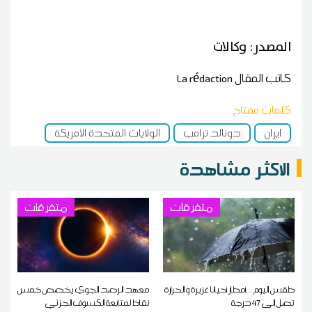
المصدر: وكالات
كاتب المقال
La rédaction
كلمات مفتاح
ايران
دونالد ترامب
الولايات المتحدة الأمريكة
الاكثر مشاهدة
متفرقات
متفرقات
طقس اليوم ...أمطار أحيانا غزيرة و الحرارة
معهد الرصد الجوي يخصص خمس
تصل إلى 47 درجة
نقاط لمتابعة الكسوف الجزئي