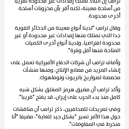
ترامب إن البلاد تمتلك إمدادات غير محدودة تقريبا
من أسلحة معينة، لكنه أقر بأن مخزونات أسلحة
أخرى محدودة.
وقال ترامب "لدينا أنواع معينة من الذخائر القوية
جدا التي نمتلك منها إمدادات غير محدودة أو غير
محدودة افتراضيا، ولدينا أنواع أخرى الكميات
المتاحة منها أقل وفرة".
وأضاف ترامب أن شركات الدفاع الأميركية تعمل على
إنشاء المزيد من مصانع الإنتاج، ومنها منشآت
مخصصة لصواريخ باتريوت وتوماهوك.
وأكد ترامب أن مضيق هرمز المغلق بشكل شبه
كامل منذ بدء الحرب على إيران، قد يفتح "قريبا".
وفي تصريحات للصحافيين، ذكر ترامب أن مناقشات
حول هذا الأمر تسير "بشكل جيد للغاية"، مضيفا "أنا
منخرط في المفاوضات".