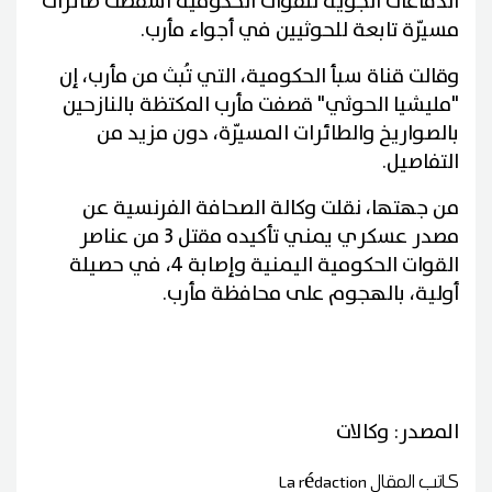
الدفاعات الجوية للقوات الحكومية أسقطت طائرات
مسيّرة تابعة للحوثيين في أجواء مأرب.
وقالت قناة سبأ الحكومية، التي تُبث من مأرب، إن
"مليشيا الحوثي" قصفت مأرب المكتظة بالنازحين
بالصواريخ والطائرات المسيّرة، دون مزيد من
التفاصيل.
من جهتها، نقلت وكالة الصحافة الفرنسية عن
مصدر عسكري يمني تأكيده مقتل 3 من عناصر
القوات الحكومية اليمنية وإصابة 4، في حصيلة
أولية، بالهجوم على محافظة مأرب.
المصدر: وكالات
كاتب المقال
La rédaction