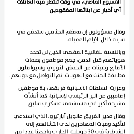
الأسبوع الماضي، في وقت تنتظر فيه العائلات
أي أخبار عن ابنائها المفقودين
وقال مسؤولون إن معظم الجثامين ستدفن في
سبتة خلال الأيام المقبلة.
وبالنسبة للغالبية العظمى الذين لن تحدد
هوياتهم قبل الدفن، جمع موظفون بصمات
الأصابع وعينات من الحمض النووي وسيواصلون
مطابقة الجثث مع الهويات، ثم التواصل مع ذويهم.
وعززت السلطات الاسبانية فريقها، بـ8 موظفين
إضافيين من البر الرئيسي لإسبانيا، كما أنشأت
مشرحة أكبر في مستشفى عسكري سابق.
وقال مدير الفريق مانويل أبارثيرو، الذي استدعي
لتأكيد وفيات المهاجرين لدى انتشالهم إلى
الشاطئ في 30 جويلية الجاري واجهنا عددا من