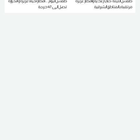
طقس الليلة: خلايا رعدية وأمطار غزيرة
طقس اليوم ...أمطار أحيانا غزيرة و الحرارة
مرتقبة بالمناطق الشرقية
تصل إلى 47 درجة