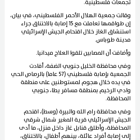
تجمعات فلسطينية.
وقالت جمعية الهلال الأحمر الفلسطيني، في بيان،
إن طواقمها تعاملت مع 15 إصابة بالاختناق جراء
استنشاق الغاز خلال اقتحام الجيش الإسرائيلي
مدينة طوباس.
وأضافت أن المصابين تلقوا العلاج ميدانيا.
وفي محافظة الخليل جنوبي الضفة، أفادت
الجمعية بإصابة فلسطيني (57 عاما) بالرصاص الحي
في يده خلال هجوم لمستوطنين على منطقة
وادي الرخيم بمنطقة مسافر يطا، جنوبي
المحافظة.
وفي محافظة رام الله والبيرة (وسط)، اقتحم
الجيش الإسرائيلي قرية المغير شمال شرقي
المحافظة، وأطلق قنابل غاز داخل منزل، ما أدى
إلى إصابة أفراد عائلة، بينهم أطفال، بالاختناق،