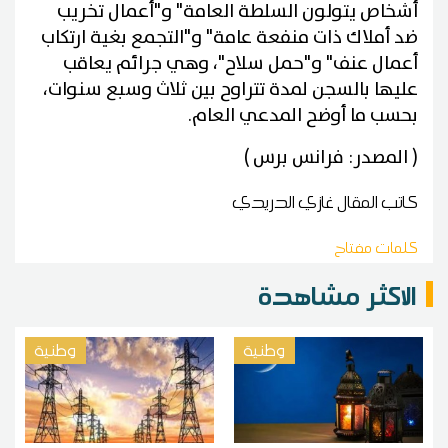
أشخاص يتولون السلطة العامة" و"أعمال تخريب
ضد أملاك ذات منفعة عامة" و"التجمع بغية ارتكاب
أعمال عنف" و"حمل سلاح"، وهي جرائم يعاقب
عليها بالسجن لمدة تتراوح بين ثلاث وسبع سنوات،
بحسب ما أوضح المدعي العام
.
( المصدر: فرانس برس )
كاتب المقال
غازي الدريدي
كلمات مفتاح
الاكثر مشاهدة
وطنية
وطنية