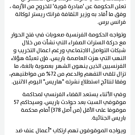
تعلن الحكومة عن 'مبادرة قوية' للخروج من الأزمة ،
وفق ما أفاد به وزير الثقافة فرانك ريستر لوكالة
فرانس برس.
وتواجه الحكومة الفرنسية صعوبات في فتح الحوار
مع حركة السترات الصفراء التي نشأت من خلال
شبكات التواصل الاجتماعي ورغم اعمال التخريب و
النهب التي هزت العاصمة باريس، فإن تعبئة هؤلاء
الفرنسيين الذين ينهون الشهر بعصوبة بالغة، ما
تزال تلقى التفهم والدعم من 72% من مواطنيهم،
وفقا لنتائج استطلاع نشرته "هاريس" اليوم الاثنين
.
وفي الأثناء يستعد القضاء الفرنسي لمحاكمة
موقوفي السبت بعد حوادث باريس، وسيحاكم 57
موقوفا على الأقل (من أصل 378) أمام محكمة
باريس الجنائية
.
ويواجه الموقوفون تهم ارتكاب "أعمال عنف ضد