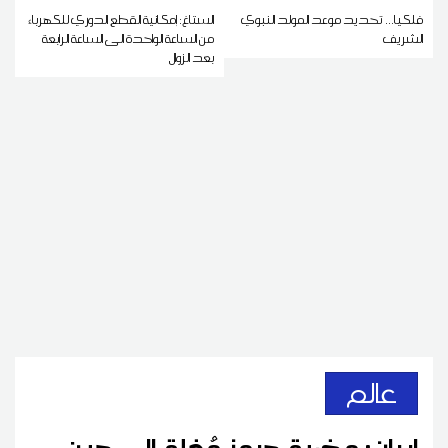
فلكيا... تحديد موعد المولد النبوي
الستاغ: إمكانية القطع الدوري للكهرباء
الشريف
من الساعة الواحدة الى الساعة الرابعة
بعد الزوال
عالم
إيران: مضيق هرمز مُغلق إلى حين