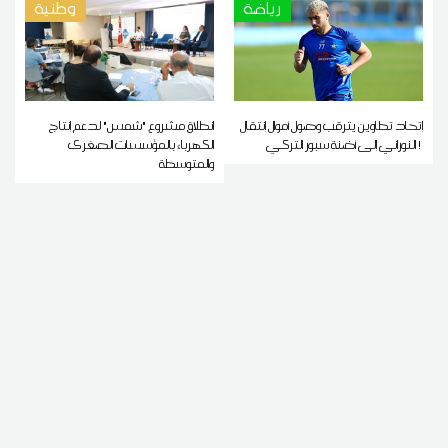
رياضة
وطنية
إتحاد تطاوين يترقب وصول أموال إنتقال
انطلاق مشروع "شمس" لدعم إنتاج
النوراني إلى أضنة سبور التركي !
الكهرباء بالمؤسسات الصغرى
والمتوسطة