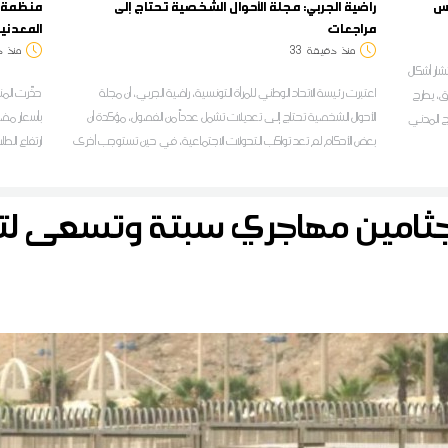
نس
راضية الجربي: مجلة الأحوال الشخصية تحتاج إلى
منظمة ال
مراجعات
المعدني
منذ
دقيقة
33
منذ
د
شار أشكال
اعتبرت رئيسة الاتحاد الوطني للمرأة التونسية، راضية الجربي، أن مجلة
حذّرت المن
ثق، يطرح
الأحوال الشخصية تحتاج إلى تعديلات تشمل عدداً من الفصول، مؤكدة أن
بأسعار مضا
ج المدني
بعض الأحكام لم تعد تواكب التحولات الاجتماعية، في حين تستوجب أخرى
ارتفاع الط
مزيداً من التدقيق في تطبيقها
ن جثامين مهاجري سبتة وتسعى ل