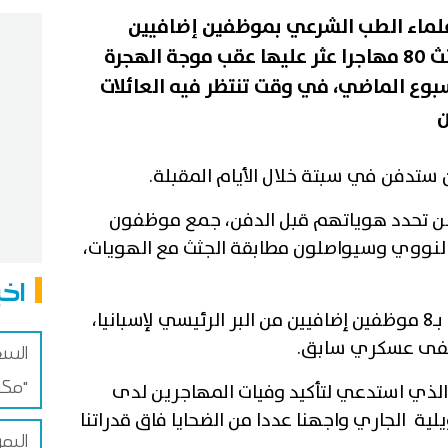
علماء الطب الشرعي بموظفين إضافيين
للمساعدة في التعرف على جثث 80 مهاجرا عثر عليها عقب موجة الهجرة
سبوع الماضي، في وقت تنتظر فيه العائلات
ن
ستدفن في سبتة خلال الأيام المقبلة.
 لن تحدد هوياتهم قبل الدفن، جمع موظفون
النووي وسيواصلون مطابقة الجثث مع الهويات،
اخب
وعززت السلطات الاسبانية فريقها، بـ8 موظفين إضافيين من البر الرئيسي لإسبانيا،
شفى عسكري سابق.
السع
مكة للدفاع المشترك"
، الذي استدعي لتأكيد وفيات المهاجرين لدى
لهم إلى الشاطئ في 30 جويلية الجاري واجهنا عددا من الضحايا فاق قدراتنا
اليم