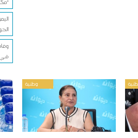
مكة للدفاع المشترك"
اليم
الحو
في 
نية
وطنية