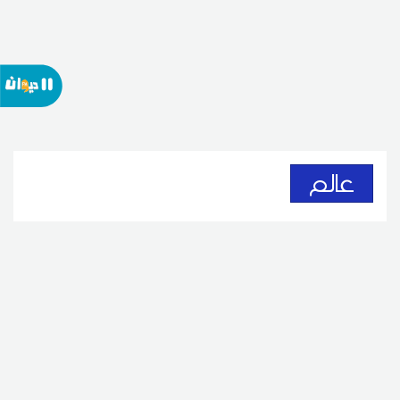
عالم
لبنان: إصابة 3 عسكريين جراء انفجار
ذخائر جنوبي البلاد
09
07:51 2026 أوت