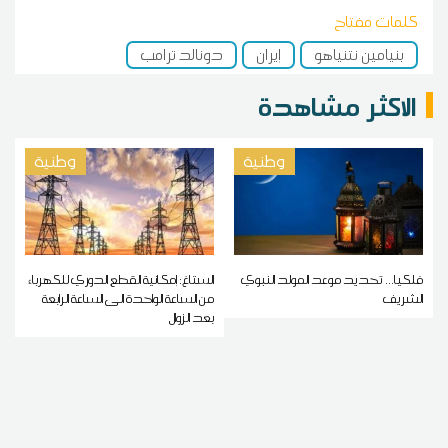
كلمات مفتاح
بنيامين نتنياهو
إيران
دونالد ترامب
الاكثر مشاهدة
وطنية
وطنية
فلكيا... تحديد موعد المولد النبوي
الستاغ: إمكانية القطع الدوري للكهرباء
الشريف
من الساعة الواحدة الى الساعة الرابعة
بعد الزوال