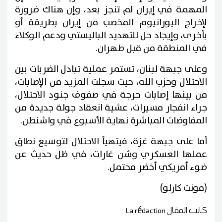
المهمة في إيران لم تنجز بعد، وإن هناك ضرورة
لإخراج اليورانيوم المخصب من إيران بطريقة أو
بأخرى، وإيجاد حل للتهديد الباليستي ودعم الوكلاء
في المنطقة من قبل طهران.
وعلى جبهة لبنان، تستمر عملية تبادل الضربات بين
الاحتلال وحزب الله، حيث سجلت المزيد من الإصابات،
من بينها إصابات حرجة في صفوف جنود الاحتلال،
جراء انفجار مسيرات، عشية انعقاد جولة جديدة من
المفاوضات المباشرة نهاية الأسبوع في واشنطن.
أما على جبهة غزة، فيتهيأ الاحتلال لتوسيع نطاق
عملها العسكري وشن غارات، في ظل حديث عن
ضوء أمريكي أخضر محتمل.
(مونت كارلو)
كاتب المقال
La rédaction