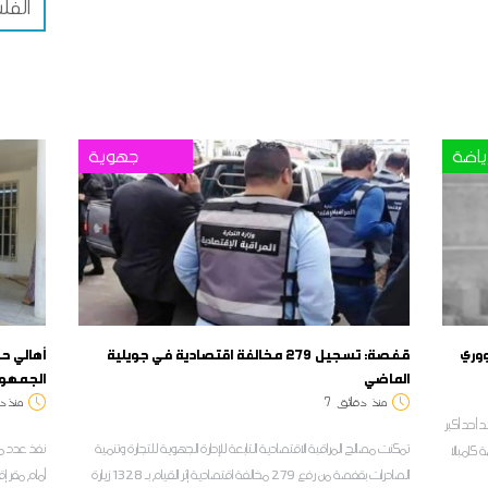
الفل
ياضة
جهوية
قفصة: تسجيل 279 مخالفة اقتصادية في جويلية
أهالي ح
الماضي
الجمهوري
منذ
دقائق
7
منذ د
 أحد أكبر
تمكنت مصالح المراقبة الاقتصادية التابعة للإدارة الجهوية للتجارة وتنمية
نفذ عدد م
كامبالا
الصادرات بقفصة من رفع 279 مخالفة اقتصادية إثر القيام بـ 1328 زيارة
أمام مقر إق