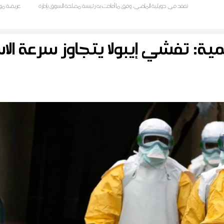
تفقد في جويلية الماضي، وفق ما أفادت به رئيسة مصلحة السوق بإدارة
عريضة موج
التجارة سناء فرجي لمراسل ديوان أف أم بالجهة
في الماء و
ية: تفشي إيبولا يتجاوز سرعة الا