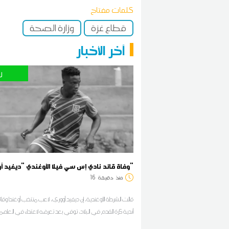
كلمات مفتاح
قطاع غزة
وزارة الصحة
آخر الأخبار
ر
وفاة قائد نادي إس سي فيلا الأوغندي "ديفيد أووري"
منذ
دقيقة
16
قالت الشرطة الأوغندية، إن ديفيد أووري، لاعب منتخب أوغندا وقائد
أندية كرة القدم في البلاد، توفي بعد تعرضه لاعتداء في العاصمة 