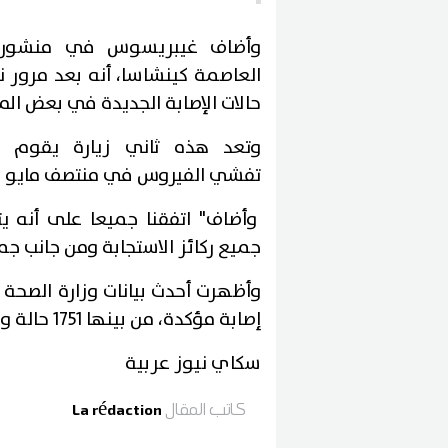
وأضاف غيبريسوس في منشور ع
حالات الإصابة الجديدة في بعض المن
وتعد هذه ثاني زيارة يقوم به
تفشي الفيروس في منتصف مايو ا
وأضاف" اتفقنا جميعا على أنه 
جميع ركائز الاستجابة ومن جانب جمي
إصابة مؤكدة، من بينها 1751 حالة وفاة حتى يوم الإثنين الماضي.
سكاي نيوز عربية
كاتب المقال
La rédaction