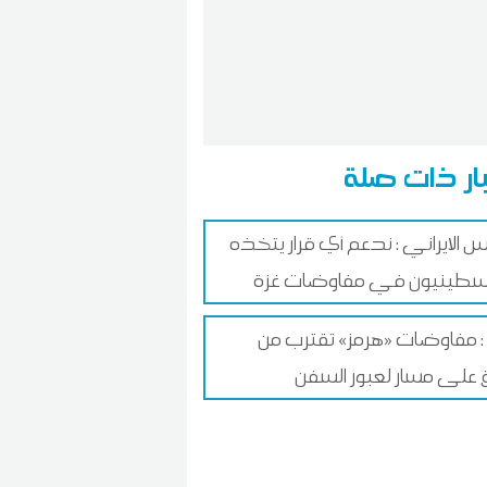
ار ذات صلة
يس الايراني : ندعم أي قرار يتخذه
سطينيون في مفاوضات غزة
ن : مفاوضات «هرمز» تقترب من
ق على مسار لعبور السفن