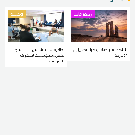
متفرقات
وطنية
الليلة: طقس صاف والحرارة تصل إلى
انطلاق مشروع "شمس" لدعم إنتاج
34 درجة
الكهرباء بالمؤسسات الصغرى
والمتوسطة