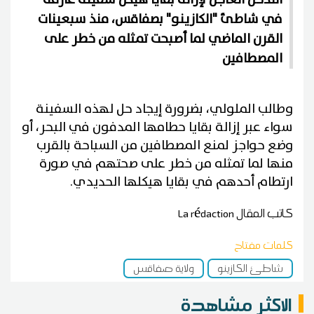
في شاطئ "الكازينو" بصفاقس، منذ سبعينات
القرن الماضي لما أصبحت تمثله من خطر على
المصطافين
وطالب الملولي، بضرورة إيجاد حل لهذه السفينة
سواء عبر إزالة بقايا حطامها المدفون في البحر، أو
وضع حواجز لمنع المصطافين من السباحة بالقرب
منها لما تمثله من خطر على صحتهم في صورة
ارتطام أحدهم في بقايا هيكلها الحديدي.
كاتب المقال
La rédaction
كلمات مفتاح
شاطئ الكازينو
ولاية صفاقس
الاكثر مشاهدة