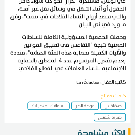
في تونس، مستنكرة "تكرار الحوادث سواء داخل
الحقول أو أثناء التنقل في وسائل نقل غير آمنة،
والتي تحصد أرواح النساء الفلاحات في صمت"، وفق
ما ورد في نص البيان
وحملت الجمعية المسؤولية الكاملة للسلطات
المعنية نتيجة "التقاعس في تطبيق القوانين
والآليات الكفيلة بحماية هذه الفئة الهشة"، منددة
بعدم تفعيل المرسوم عدد 4 المتعلق بالحماية
الاجتماعية للنساء العاملات في القطاع الفلاحي
كاتب المقال
La rédaction
كلمات مفتاح
صفاقس
موجة الحر
العاملات الفلاحيات
ضربة شمس
الاكثر مشاهدة