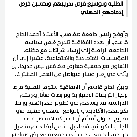
الطلبة وتوسيع فرص تدريبهم وتحسين فرص
إدماجهم المهني
وأوضح رئيس جامعة صفاقس، الأستاذ أحمد الحاج
قاسم، أن هذه الاتفاقية تندرج ضمن سياسة
الجامعة الرامية إلى إرساء شراكات مع مختلف
المؤسسات الاقتصادية والاجتماعية، مشيرا إلى أن
التعاون مع جمعية معارض صفاقس ليس جديدا، بل
يأتي في إطار مسار متواصل من العمل المشترك.
وبيّن الحاج قاسم أن الاتفاقية ستوفر للطلبة فرصا
لإنجاز التربصات الاختيارية وتربصات مشاريع ختم
الدراسة، بما يساهم في تطوير مهاراتهم وربط
تكوينهم الأكاديمي بالواقع المهني مضيفا في
تصريح لديوان أف أم أن الشراكة لا تقتصر على
الجانب التكويني فقط، بل تشمل أيضا دعم تشغيل
خريجي الجامعة، حيث أبدت جمعية معارض صفاقس