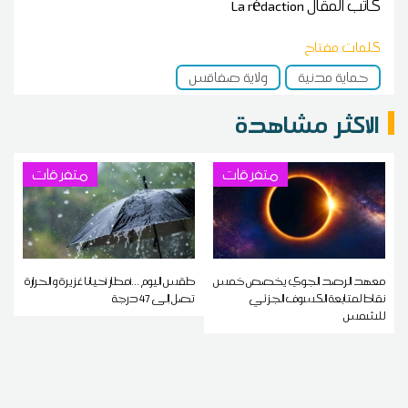
كاتب المقال
La rédaction
كلمات مفتاح
حماية مدنية
ولاية صفاقس
الاكثر مشاهدة
متفرقات
متفرقات
معهد الرصد الجوي يخصص خمس
طقس اليوم ...أمطار أحيانا غزيرة و الحرارة
نقاط لمتابعة الكسوف الجزئي
تصل إلى 47 درجة
للشمس