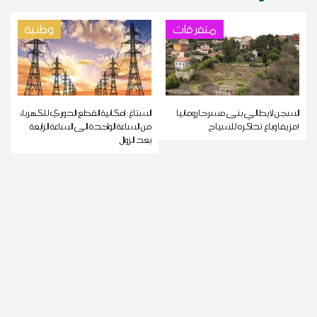
متفرقات
وطنية
السجن لإيطالي بنى مسرحا رومانيا
الستاغ: إمكانية القطع الدوري للكهرباء
مزيفا وباع تذاكره للسياح!
من الساعة الواحدة الى الساعة الرابعة
بعد الزوال