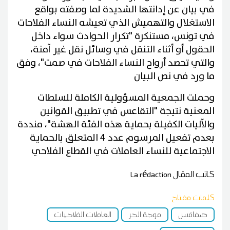
في بيان عن إدانتها الشديدة لما وصفته بواقع
الاستغلال والتهميش الذي تعيشه النساء الفلاحات
في تونس، مستنكرة "تكرار الحوادث سواء داخل
الحقول أو أثناء التنقل في وسائل نقل غير آمنة،
والتي تحصد أرواح النساء الفلاحات في صمت"، وفق
ما ورد في نص البيان
وحملت الجمعية المسؤولية الكاملة للسلطات
المعنية نتيجة "التقاعس في تطبيق القوانين
والآليات الكفيلة بحماية هذه الفئة الهشة"، منددة
بعدم تفعيل المرسوم عدد 4 المتعلق بالحماية
الاجتماعية للنساء العاملات في القطاع الفلاحي
كاتب المقال
La rédaction
كلمات مفتاح
صفاقس
موجة الحر
العاملات الفلاحيات