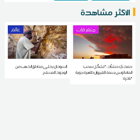
الاكثر مشاهدة
متفرقات
عالم
حمدي حشاّد: "تشكّل سحب
السودان يخلي مناطق الذهب من
الماماتوس بسماء القيروان ظاهرة جوية
الوجود المسلح
نادرة"