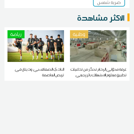
ضربة شمس
الاكثر مشاهدة
وطنية
رياضة
غرفة محوّلي الرخام تحذّر من تداعيات
النادي الصفاقسي: وديتان في
تطبيق معلوم الاستهلاك بأثر رجعي
تربص العاصمة