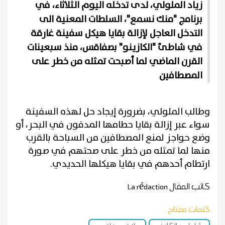
زياد الملولي، لدى تدخله اليوم الثلاثاء، في
برنامج "منك نسمع"، السلطات المعنية الى
التدخل العاجل لإزالة بقايا هيكل سفينة غارقة
في شاطئ "الكازينو" بصفاقس، منذ سبعينات
القرن الماضي لما أصبحت تمثله من خطر على
المصطافين
وطالب الملولي، بضرورة إيجاد حل لهذه السفينة
سواء عبر إزالة بقايا حطامها المدفون في البحر، أو
وضع حواجز لمنع المصطافين من السباحة بالقرب
منها لما تمثله من خطر على صحتهم في صورة
ارتطام أحدهم في بقايا هيكلها الحديدي.
كاتب المقال
La rédaction
كلمات مفتاح