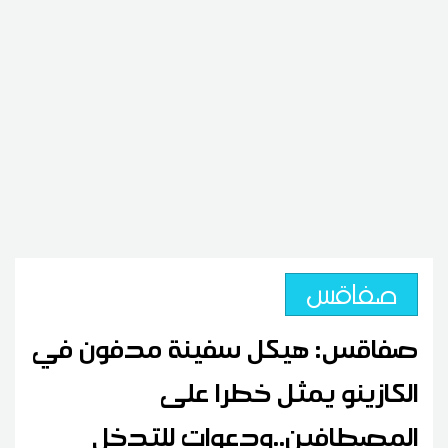
صفاقس
صفاقس: هيكل سفينة مدفون في
الكازينو يمثل خطرا على
المصطافين..ودعوات للتدخل