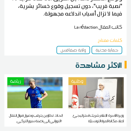
"نصبة فريب"، دون تسجيل وقوع خسائر بشرية،
فيما لا تزال أسباب اندلاعه مجهولة.
كاتب المقال
La rédaction
كلمات مفتاح
حماية مدنية
ولاية صفاقس
الاكثر مشاهدة
وطنية
رياضة
وزيرة الأسرة: الإعلام شريك استراتيجيّ
إتحاد تطاوين يترقب وصول أموال إنتقال
لإعلاء مكانة المرأة التونسيّة
النوراني إلى أضنة سبور التركي !