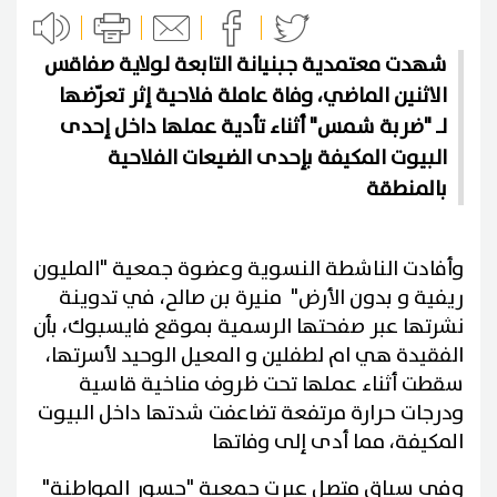
شهدت معتمدية جبنيانة التابعة لولاية صفاقس
الاثنين الماضي، وفاة عاملة فلاحية إثر تعرّضها
لـ "ضربة شمس" أثناء تأدية عملها داخل إحدى
البيوت المكيفة بإحدى الضيعات الفلاحية
بالمنطقة
وأفادت الناشطة النسوية وعضوة جمعية "المليون
ريفية و بدون الأرض" منيرة بن صالح، في تدوينة
نشرتها عبر صفحتها الرسمية بموقع فايسبوك، بأن
الفقيدة هي ام لطفلين و المعيل الوحيد لأسرتها،
سقطت أثناء عملها تحت ظروف مناخية قاسية
ودرجات حرارة مرتفعة تضاعفت شدتها داخل البيوت
المكيفة، مما أدى إلى وفاتها
وفي سياق متصل عبرت جمعية "جسور المواطنة"