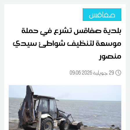
صفاقس
بلدية صفاقس تشرع في حملة
موسعة لتنظيف شواطئ سيدي
منصور
29
09:06 2026 جويلية