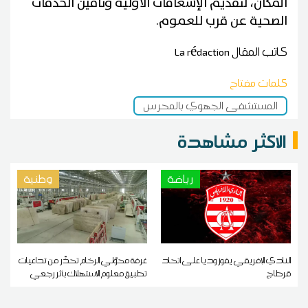
المكان، لتقديم الإسعافات الأولية وتأمين الخدمات
الصحية عن قرب للعموم.
كاتب المقال
La rédaction
كلمات مفتاح
المستشفى الجهوي بالمحرس
الاكثر مشاهدة
رياضة
وطنية
النادي الإفريقي يفوز وديا على اتحاد
غرفة محوّلي الرخام تحذّر من تداعيات
قرطاج
تطبيق معلوم الاستهلاك بأثر رجعي