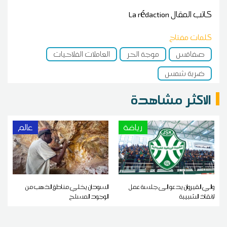
كاتب المقال
La rédaction
كلمات مفتاح
صفاقس
موجة الحر
العاملات الفلاحيات
ضربة شمس
الاكثر مشاهدة
رياضة
عالم
والي القيروان يدعو إلى جلسة عمل
السودان يخلي مناطق الذهب من
لإنقاذ الشبيبة
الوجود المسلح