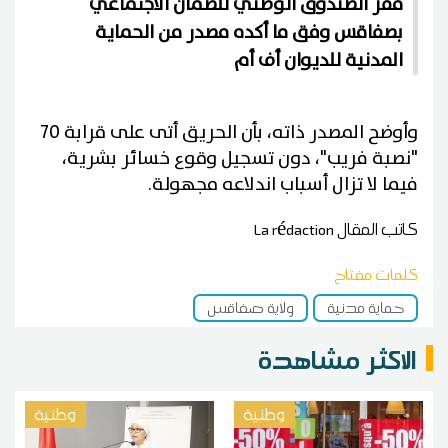
مقر الصندوق الوطني للضمان الاجتماعي
بصفاقس وفق ما أكده مصدر من الحماية
المدنية للديوان أف أم
وأوضح المصدر ذاته، بأن الحريق أتى على قرابة 70
"نصبة فريب"، دون تسجيل وقوع خسائر بشرية،
فيما لا تزال أسباب اندلاعه مجهولة.
كاتب المقال
La rédaction
كلمات مفتاح
حماية مدنية
ولاية صفاقس
الاكثر مشاهدة
وطنية
وطنية