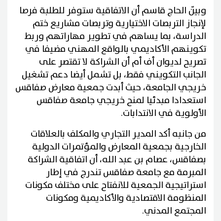
وبيّن الحاج قاسم أن الاتفاقية ستوفر للطلبة فرصا
لإنجاز التربصات الاختيارية وتربصات مشاريع ختم
الدراسة، بما يساهم في تطوير مهاراتهم وربط
تكوينهم الأكاديمي بالواقع المهني مضيفا في
تصريح لديوان أف أم أن الشراكة لا تقتصر على
الجانب التكويني فقط، بل تشمل أيضا دعم تشغيل
خريجي الجامعة، حيث أبدت جمعية معارض صفاقس
استعدادا مبدئيا لمنح خريجي جامعة صفاقس
الأولوية في الانتدابات.
من جانبه أكد المدير التجاري والمكلف بالعلاقات
الخارجية بجمعية المعارض والمؤتمرات الدولية
بصفاقس، عصام بن عبد الله، أن اتفاقية الشراكة
المبرمة مع جامعة صفاقس تندرج في إطار
استراتيجية الجمعية للانفتاح على مختلف مكونات
المنظومة الاقتصادية والأكاديمية ومكونات
المجتمع المدني.