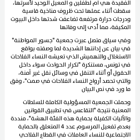
الفقيدة هي ام لطفلين و المعيل الوحيد لأسرتها،
سقطت أثناء عملها تحت ظروف مناخية قاسية
ودرجات حرارة مرتفعة تضاعفت شدتها داخل البيوت
المكيفة، مما أدى إلى وفاتها
وفي سياق متصل عبرت جمعية "جسور المواطنة"
في بيان عن إدانتها الشديدة لما وصفته بواقع
الاستغلال والتهميش الذي تعيشه النساء الفلاحات
في تونس، مستنكرة "تكرار الحوادث سواء داخل
الحقول أو أثناء التنقل في وسائل نقل غير آمنة،
والتي تحصد أرواح النساء الفلاحات في صمت"، وفق
ما ورد في نص البيان
وحملت الجمعية المسؤولية الكاملة للسلطات
المعنية نتيجة "التقاعس في تطبيق القوانين
والآليات الكفيلة بحماية هذه الفئة الهشة"، منددة
بعدم تفعيل المرسوم عدد 4 المتعلق بالحماية
الاجتماعية للنساء العاملات في القطاع الفلاحي