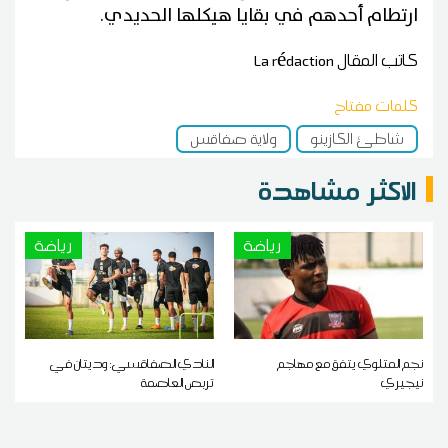
ارتطام أحدهم في بقايا هيكلها الحديدي.
كاتب المقال
La rédaction
كلمات مفتاح
شاطئ الكازينو
ولاية صفاقس
الاكثر مشاهدة
رياضة
رياضة
نجم المتلوي يتفق مع مهاجم
النادي الصفاقسي: وديتان في
نيجيري
تربص العاصمة