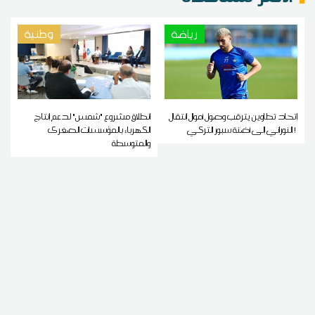
رياضة
وطنية
إتحاد تطاوين يترقب وصول أموال إنتقال
انطلاق مشروع "شمس" لدعم إنتاج
النوراني إلى أضنة سبور التركي !
الكهرباء بالمؤسسات الصغرى
والمتوسطة