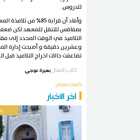
للدروس.
وأفاد أن قرابة 85% م
بصفاقس للتنقل للمعهد لكن ضعف 
تضاعفت حالات اخراج التلاميذ قبل ا
كاتب المقال
بهيرة عوجي
كلمات مفتاح
آخر الأخبار
وط