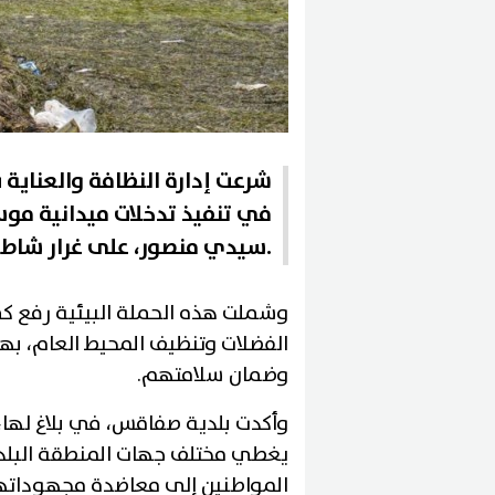
شرعت إدارة النظافة والعناية ب
في تنفيذ تدخلات ميدانية م
سيدي منصور، على غرار شاطئ حي بورقيبة والكورنيش.
وشملت هذه الحملة البيئية رفع كمي
الفضلات وتنظيف المحيط العام، بهد
وضمان سلامتهم.
وأكدت بلدية صفاقس، في بلاغ لها
يغطي مختلف جهات المنطقة البلدية
المواطنين إلى معاضدة مجهوداتها