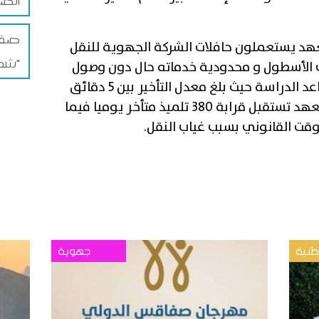
الضم
صفاق
ن تلامذة المعهد يستعملون حافلات الشركة الجهوية للنقل
شمس"
الأسطول و محدودية خدماته حال دون وصول
التلاميذ في الوقت المحدد إلى مقاعد الدراسة حيث بلغ معدل التأخير بين 5 دقائق
وعشرين دقيقة و أصبحت إدارة المعهد تستقبل قرابة 380 تلميذ متأخر يوميا فيما
لوقت القانوني بسبب غياب النقل.
نية
جهوية