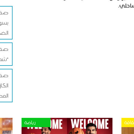
احلي.
صفاق
بسوق
الضم
صفاق
شمس"
صفا
الكا
المص
قافة
رياضة