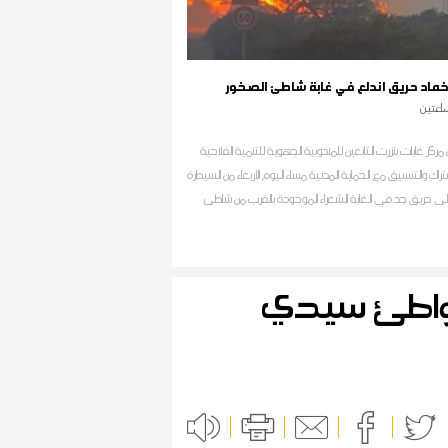
اخماد حريق اندلع في غابة شاطئ الصخور
اعتين
مركز غابات بنزرت التابعين للمندوبية الجهوية للتنمية الفلاحية
شتراك والتنسيق مع الحماية المدنية مساء اليوم الأربعاء من السيطرة
لى حريق جد في الغابة الشعراء الموجودة بالقرب من شاطئ
لصخور 3 والانطلاق في تبريد المنطقة حسب ما افاد به مصدر محلي
ان اف ام بالجهة
شواطئ سيدي