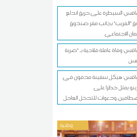
س: السيطرة على حريق اندلع
 "الفريب" بجانب مقر صندوق
ان الاجتماعي
س: وفاة عاملة فلاحية بـ "ضربة
قس: هيكل سفينة مدفون في
زينو يمثل خطرا على
طافين..ودعوات للتدخل العاجل
وطنية