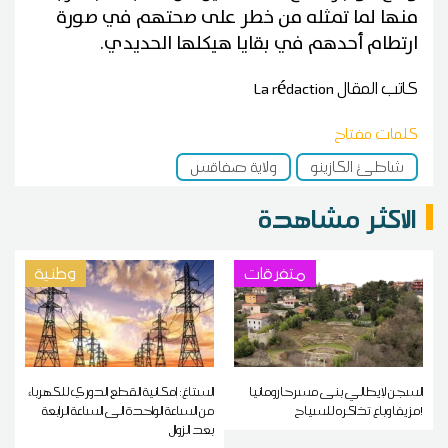
منها لما تمثله من خطر على صحتهم في صورة
ارتطام أحدهم في بقايا هيكلها الحديدي.
كاتب المقال
La rédaction
كلمات مفتاح
شاطئ الكازينو
ولاية صفاقس
الاكثر مشاهدة
متفرقات
وطنية
السجن لإيطالي بنى مسرحا رومانيا
الستاغ: إمكانية القطع الدوري للكهرباء
مزيفا وباع تذاكره للسياح!
من الساعة الواحدة الى الساعة الرابعة
بعد الزوال