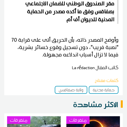
مقر الصندوق الوطني للضمان الاجتماعي
بصفاقس وفق ما أكده مصدر من الحماية
المدنية للديوان أف أم
وأوضح المصدر ذاته، بأن الحريق أتى على قرابة 70
"نصبة فريب"، دون تسجيل وقوع خسائر بشرية،
فيما لا تزال أسباب اندلاعه مجهولة.
كاتب المقال
La rédaction
كلمات مفتاح
حماية مدنية
ولاية صفاقس
الاكثر مشاهدة
متفرقات
متفرقات