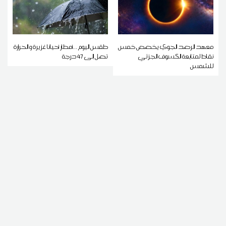
معهد الرصد الجوي يخصص خمس
طقس اليوم ...أمطار أحيانا غزيرة و الحرارة
نقاط لمتابعة الكسوف الجزئي
تصل إلى 47 درجة
للشمس