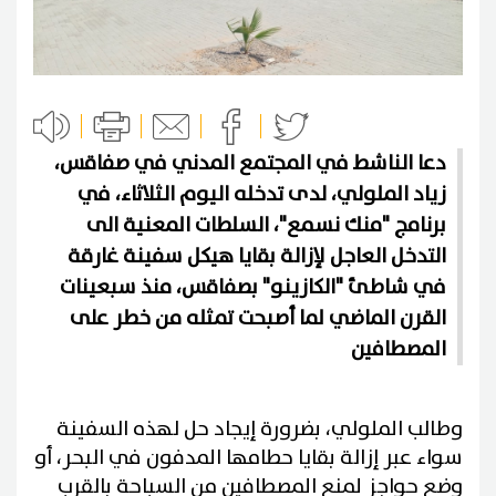
دعا الناشط في المجتمع المدني في صفاقس،
زياد الملولي، لدى تدخله اليوم الثلاثاء، في
برنامج "منك نسمع"، السلطات المعنية الى
التدخل العاجل لإزالة بقايا هيكل سفينة غارقة
في شاطئ "الكازينو" بصفاقس، منذ سبعينات
القرن الماضي لما أصبحت تمثله من خطر على
المصطافين
وطالب الملولي، بضرورة إيجاد حل لهذه السفينة
سواء عبر إزالة بقايا حطامها المدفون في البحر، أو
وضع حواجز لمنع المصطافين من السباحة بالقرب