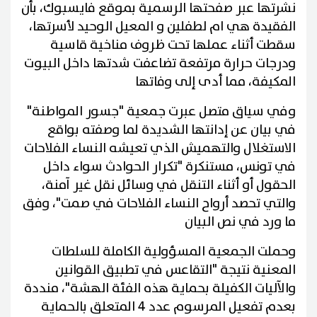
نشرتها عبر صفحتها الرسمية بموقع فايسبوك، بأن
الفقيدة هي ام لطفلين و المعيل الوحيد لأسرتها،
سقطت أثناء عملها تحت ظروف مناخية قاسية
ودرجات حرارة مرتفعة تضاعفت شدتها داخل البيوت
المكيفة، مما أدى إلى وفاتها
وفي سياق متصل عبرت جمعية "جسور المواطنة"
في بيان عن إدانتها الشديدة لما وصفته بواقع
الاستغلال والتهميش الذي تعيشه النساء الفلاحات
في تونس، مستنكرة "تكرار الحوادث سواء داخل
الحقول أو أثناء التنقل في وسائل نقل غير آمنة،
والتي تحصد أرواح النساء الفلاحات في صمت"، وفق
ما ورد في نص البيان
وحملت الجمعية المسؤولية الكاملة للسلطات
المعنية نتيجة "التقاعس في تطبيق القوانين
والآليات الكفيلة بحماية هذه الفئة الهشة"، منددة
بعدم تفعيل المرسوم عدد 4 المتعلق بالحماية