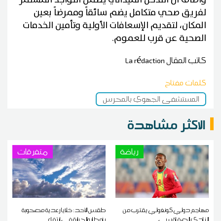
لفريق صحي متكامل يضم سائقاً وممرضاً بعين
المكان، لتقديم الإسعافات الأولية وتأمين الخدمات
الصحية عن قرب للعموم.
كاتب المقال
La rédaction
كلمات مفتاح
المستشفى الجهوي بالمحرس
الاكثر مشاهدة
رياضة
متفرقات
مهاجم دولي كونغولي يقترب من
طقس الأحد: خلايا رعدية مصحوبة
النادي الصفاقسي
بأمطار والحرارة في ارتفاع