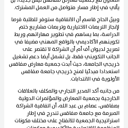
التعاون مع جمعية معارض صفاقس ليس جديدا، بل
يأتي في إطار مسار متواصل من العمل المشترك.
وبيّن الحاج قاسم أن الاتفاقية ستوفر للطلبة فرصا
لإنجاز التربصات الاختيارية وتربصات مشاريع ختم
الدراسة، بما يساهم في تطوير مهاراتهم وربط
تكوينهم الأكاديمي بالواقع المهني مضيفا في
تصريح لديوان أف أم أن الشراكة لا تقتصر على
الجانب التكويني فقط، بل تشمل أيضا دعم تشغيل
خريجي الجامعة، حيث أبدت جمعية معارض صفاقس
استعدادا مبدئيا لمنح خريجي جامعة صفاقس
الأولوية في الانتدابات.
من جانبه أكد المدير التجاري والمكلف بالعلاقات
الخارجية بجمعية المعارض والمؤتمرات الدولية
بصفاقس، عصام بن عبد الله، أن اتفاقية الشراكة
المبرمة مع جامعة صفاقس تندرج في إطار
استراتيجية الجمعية للانفتاح على مختلف مكونات