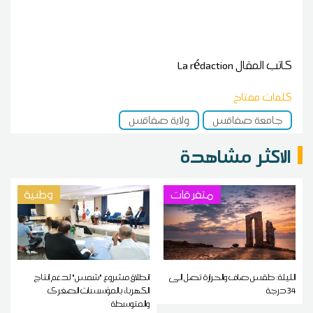
كاتب المقال
La rédaction
كلمات مفتاح
جامعة صفاقس
ولاية صفاقس
الاكثر مشاهدة
متفرقات
وطنية
الليلة: طقس صاف والحرارة تصل إلى
انطلاق مشروع "شمس" لدعم إنتاج
34 درجة
الكهرباء بالمؤسسات الصغرى
والمتوسطة