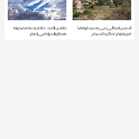
السجن لإيطالي بنى مسرحا رومانيا
طقس الأحد: خلايا رعدية مصحوبة
مزيفا وباع تذاكره للسياح!
بأمطار والحرارة في ارتفاع