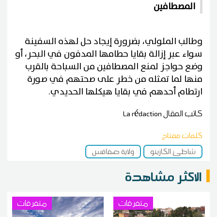
المصطافين
وطالب الملولي، بضرورة إيجاد حل لهذه السفينة
سواء عبر إزالة بقايا حطامها المدفون في البحر، أو
وضع حواجز لمنع المصطافين من السباحة بالقرب
منها لما تمثله من خطر على صحتهم في صورة
ارتطام أحدهم في بقايا هيكلها الحديدي.
كاتب المقال
La rédaction
كلمات مفتاح
شاطئ الكازينو
ولاية صفاقس
الاكثر مشاهدة
متفرقات
متفرقات