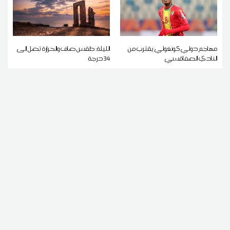
مهاجم دولي كونغولي يقترب من
الليلة: طقس صاف والحرارة تصل إلى
النادي الصفاقسي
34 درجة