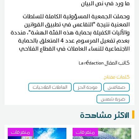
ما ورد في نص البيان
وحملت الجمعية المسؤولية الكاملة للسلطات
المعنية نتيجة "التقاعس في تطبيق القوانين
والآليات الكفيلة بحماية هذه الفئة الهشة"، منددة
بعدم تفعيل المرسوم عدد 4 المتعلق بالحماية
الاجتماعية للنساء العاملات في القطاع الفلاحي
كاتب المقال
La rédaction
كلمات مفتاح
صفاقس
موجة الحر
العاملات الفلاحيات
ضربة شمس
الاكثر مشاهدة
متفرقات
متفرقات