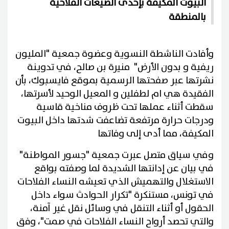
البيوت المكيفة بإحدى الضيعات الفلاحية
بالمنطقة
وأفادت الناشطة النسوية وعضوة جمعية "المليون
ريفية و بدون الأرض" منيرة بن صالح، في تدوينة
نشرتها عبر صفحتها الرسمية بموقع فايسبوك، بأن
الفقيدة هي ام لطفلين و المعيل الوحيد لأسرتها،
سقطت أثناء عملها تحت ظروف مناخية قاسية
ودرجات حرارة مرتفعة تضاعفت شدتها داخل البيوت
المكيفة، مما أدى إلى وفاتها
وفي سياق متصل عبرت جمعية "جسور المواطنة"
في بيان عن إدانتها الشديدة لما وصفته بواقع
الاستغلال والتهميش الذي تعيشه النساء الفلاحات
في تونس، مستنكرة "تكرار الحوادث سواء داخل
الحقول أو أثناء التنقل في وسائل نقل غير آمنة،
والتي تحصد أرواح النساء الفلاحات في صمت"، وفق