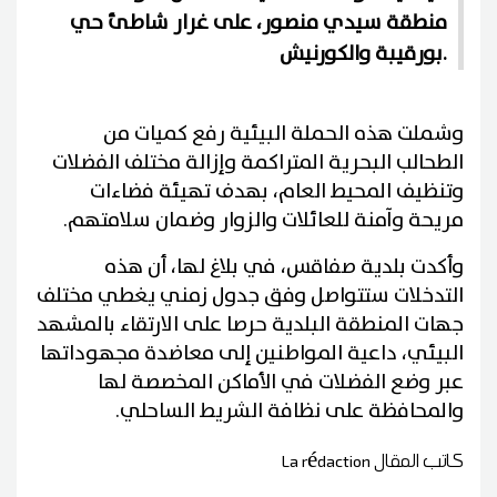
منطقة سيدي منصور، على غرار شاطئ حي
بورقيبة والكورنيش.
وشملت هذه الحملة البيئية رفع كميات من
الطحالب البحرية المتراكمة وإزالة مختلف الفضلات
وتنظيف المحيط العام، بهدف تهيئة فضاءات
مريحة وآمنة للعائلات والزوار وضمان سلامتهم.
وأكدت بلدية صفاقس، في بلاغ لها، أن هذه
التدخلات ستتواصل وفق جدول زمني يغطي مختلف
جهات المنطقة البلدية حرصا على الارتقاء بالمشهد
البيئي، داعية المواطنين إلى معاضدة مجهوداتها
عبر وضع الفضلات في الأماكن المخصصة لها
والمحافظة على نظافة الشريط الساحلي.
كاتب المقال
La rédaction