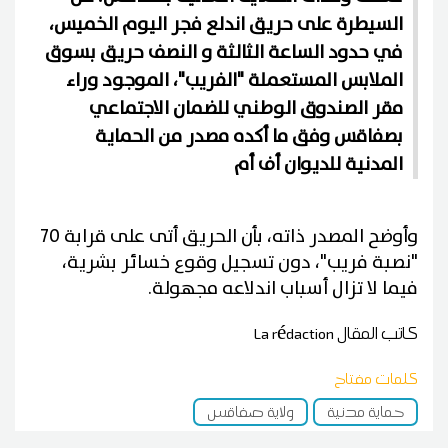
السيطرة على حريق اندلع فجر اليوم الخميس،
في حدود الساعة الثالثة و النصف حريق بسوق
الملابس المستعملة "الفريب"، الموجود وراء
مقر الصندوق الوطني للضمان الاجتماعي
بصفاقس وفق ما أكده مصدر من الحماية
المدنية للديوان أف أم
وأوضح المصدر ذاته، بأن الحريق أتى على قرابة 70
"نصبة فريب"، دون تسجيل وقوع خسائر بشرية،
فيما لا تزال أسباب اندلاعه مجهولة.
كاتب المقال
La rédaction
كلمات مفتاح
حماية مدنية
ولاية صفاقس