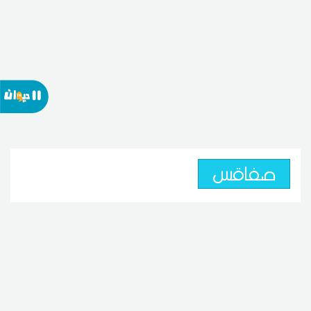
صفاقس
صفاقس: وفاة عاملة فلاحية بـ
"ضربة شمس"
22
09:41 2026 جويلية