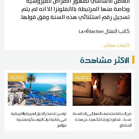
العامل الأساسي لظهور الامراض الفيروسية
وخاصة منها المرتبطة بالانفلونزا الا انه لم يتم
تسجيل رقم استثنائي هذه السنة وفق قولها.
كاتب المقال
La rédaction
كلمات مفتاح
الاكثر مشاهدة
وطنية
وطنية
من الساعة منتصف النهار إلى الخامسة
تونس تتصدر الدول العربية والإفريقية
مساء.. قطع دوري للكهرباء عن هذه
في قائمة تراث اليونسكو بعشرة
المناطق
مواقع