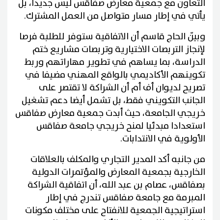
التعاون مع جمعية معارض صفاقس ليس جديدا، بل
يأتي في إطار مسار متواصل من العمل المشترك.
وبيّن الحاج قاسم أن الاتفاقية ستوفر للطلبة فرصا
لإنجاز التربصات الاختيارية وتربصات مشاريع ختم
الدراسة، بما يساهم في تطوير مهاراتهم وربط
تكوينهم الأكاديمي بالواقع المهني مضيفا في
تصريح لديوان أف أم أن الشراكة لا تقتصر على
الجانب التكويني فقط، بل تشمل أيضا دعم تشغيل
خريجي الجامعة، حيث أبدت جمعية معارض صفاقس
استعدادا مبدئيا لمنح خريجي جامعة صفاقس
الأولوية في الانتدابات.
من جانبه أكد المدير التجاري والمكلف بالعلاقات
الخارجية بجمعية المعارض والمؤتمرات الدولية
بصفاقس، عصام بن عبد الله، أن اتفاقية الشراكة
المبرمة مع جامعة صفاقس تندرج في إطار
استراتيجية الجمعية للانفتاح على مختلف مكونات