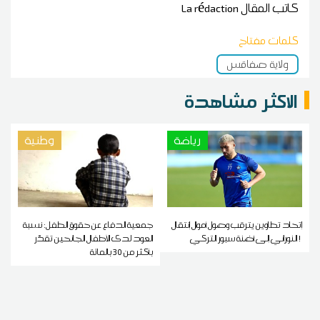
كاتب المقال
La rédaction
كلمات مفتاح
ولاية صفاقس
الاكثر مشاهدة
رياضة
وطنية
إتحاد تطاوين يترقب وصول أموال إنتقال
جمعية الدفاع عن حقوق الطفل: نسبة
النوراني إلى أضنة سبور التركي !
العود لدى الأطفال الجانحين تقدّر
بأكثر من 30 بالمائة