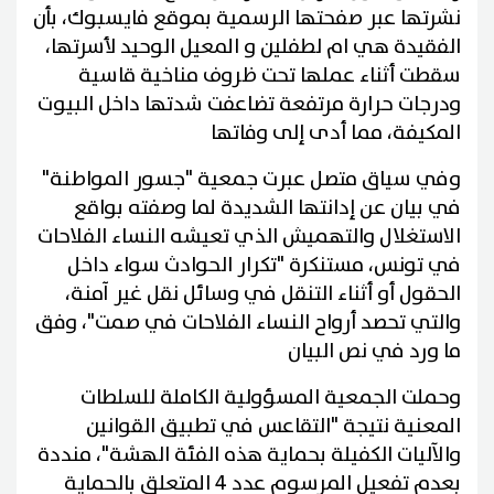
نشرتها عبر صفحتها الرسمية بموقع فايسبوك، بأن
الفقيدة هي ام لطفلين و المعيل الوحيد لأسرتها،
سقطت أثناء عملها تحت ظروف مناخية قاسية
ودرجات حرارة مرتفعة تضاعفت شدتها داخل البيوت
المكيفة، مما أدى إلى وفاتها
وفي سياق متصل عبرت جمعية "جسور المواطنة"
في بيان عن إدانتها الشديدة لما وصفته بواقع
الاستغلال والتهميش الذي تعيشه النساء الفلاحات
في تونس، مستنكرة "تكرار الحوادث سواء داخل
الحقول أو أثناء التنقل في وسائل نقل غير آمنة،
والتي تحصد أرواح النساء الفلاحات في صمت"، وفق
ما ورد في نص البيان
وحملت الجمعية المسؤولية الكاملة للسلطات
المعنية نتيجة "التقاعس في تطبيق القوانين
والآليات الكفيلة بحماية هذه الفئة الهشة"، منددة
بعدم تفعيل المرسوم عدد 4 المتعلق بالحماية