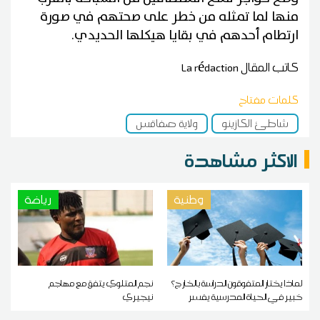
منها لما تمثله من خطر على صحتهم في صورة
ارتطام أحدهم في بقايا هيكلها الحديدي.
كاتب المقال
La rédaction
كلمات مفتاح
شاطئ الكازينو
ولاية صفاقس
الاكثر مشاهدة
وطنية
رياضة
لماذا يختار المتفوقون الدراسة بالخارج؟
نجم المتلوي يتفق مع مهاجم
خبير في الحياة المدرسية يفسر
نيجيري