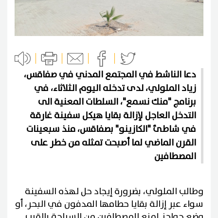
دعا الناشط في المجتمع المدني في صفاقس،
زياد الملولي، لدى تدخله اليوم الثلاثاء، في
برنامج "منك نسمع"، السلطات المعنية الى
التدخل العاجل لإزالة بقايا هيكل سفينة غارقة
في شاطئ "الكازينو" بصفاقس، منذ سبعينات
القرن الماضي لما أصبحت تمثله من خطر على
المصطافين
وطالب الملولي، بضرورة إيجاد حل لهذه السفينة
سواء عبر إزالة بقايا حطامها المدفون في البحر، أو
وضع حواجز لمنع المصطافين من السباحة بالقرب