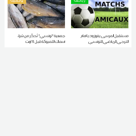
مستقبل المرسى يفوز وديا أمام
جمعية "تونسي" تُحذّر من شراء
الترجي الرياضي التونسي
أسماك اللمبوكة قبل 15 أوت