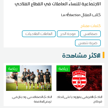
الاجتماعية للنساء العاملات في القطاع الفلاحي
كاتب المقال
La rédaction
كلمات مفتاح
صفاقس
موجة الحر
العاملات الفلاحيات
ضربة شمس
الاكثر مشاهدة
رياضة
رياضة
النادي الإفريقي يفوز وديا على اتحاد
النادي الصفاقسي: وديتان في
قرطاج
تربص العاصمة