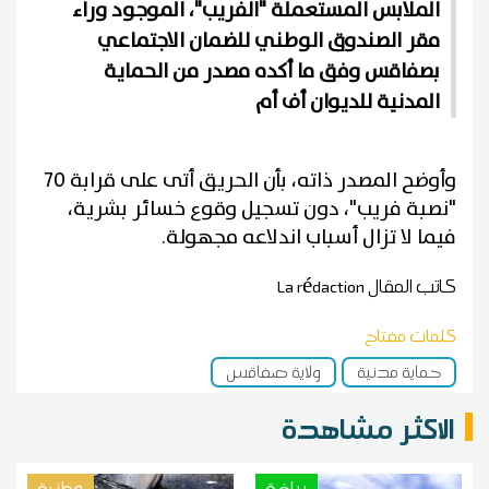
الملابس المستعملة "الفريب"، الموجود وراء
مقر الصندوق الوطني للضمان الاجتماعي
بصفاقس وفق ما أكده مصدر من الحماية
المدنية للديوان أف أم
وأوضح المصدر ذاته، بأن الحريق أتى على قرابة 70
"نصبة فريب"، دون تسجيل وقوع خسائر بشرية،
فيما لا تزال أسباب اندلاعه مجهولة.
كاتب المقال
La rédaction
كلمات مفتاح
حماية مدنية
ولاية صفاقس
الاكثر مشاهدة
رياضة
وطنية