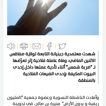
شهدت معتمدية جبنيانة التابعة لولاية صفاقس
الاثنين الماضي، وفاة عاملة فلاحية إثر تعرّضها
لـ "ضربة شمس" أثناء تأدية عملها داخل إحدى
البيوت المكيفة بإحدى الضيعات الفلاحية
بالمنطقة
وأفادت الناشطة النسوية وعضوة جمعية "المليون
ريفية و بدون الأرض" منيرة بن صالح، في تدوينة