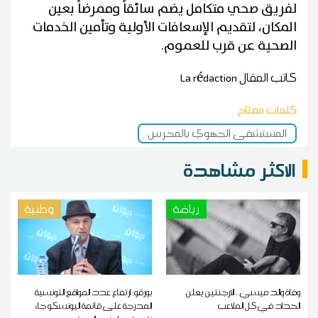
لفريق صحي متكامل يضم سائقاً وممرضاً بعين
المكان، لتقديم الإسعافات الأولية وتأمين الخدمات
الصحية عن قرب للعموم.
كاتب المقال
La rédaction
كلمات مفتاح
المستشفى الجهوي بالمحرس
الاكثر مشاهدة
رياضة
وطنية
وفاة والد ميسي.. الأرجنتين يعلن
بورقو: ارتفاع عدد المواقع التونسية
الحداد في كل الملاعب
المدرجة على قائمة اليونسكو جاء