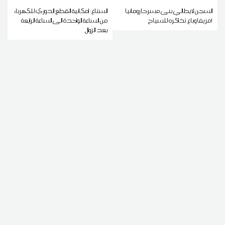
السجن لإيطالي بنى مسرحا رومانيا
الستاغ: إمكانية القطع الدوري للكهرباء
مزيفا وباع تذاكره للسياح!
من الساعة الواحدة الى الساعة الرابعة
بعد الزوال