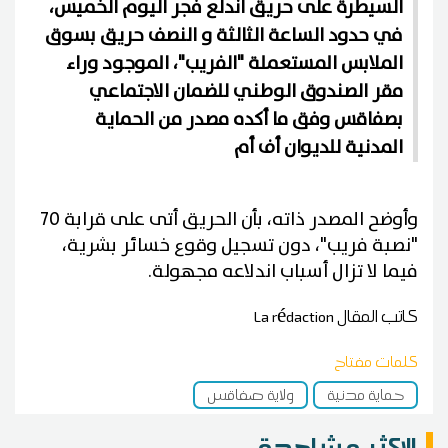
السيطرة على حريق اندلع فجر اليوم الخميس،
في حدود الساعة الثالثة و النصف حريق بسوق
الملابس المستعملة "الفريب"، الموجود وراء
مقر الصندوق الوطني للضمان الاجتماعي
بصفاقس وفق ما أكده مصدر من الحماية
المدنية للديوان أف أم
وأوضح المصدر ذاته، بأن الحريق أتى على قرابة 70
"نصبة فريب"، دون تسجيل وقوع خسائر بشرية،
فيما لا تزال أسباب اندلاعه مجهولة.
كاتب المقال
La rédaction
كلمات مفتاح
حماية مدنية
ولاية صفاقس
الاكثر مشاهدة