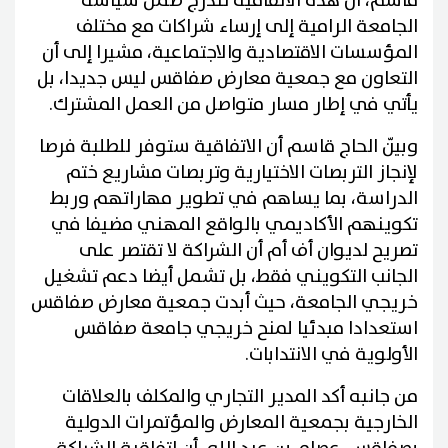
قاسم، أن هذه الاتفاقية تندرج ضمن سياسة
الجامعة الرامية إلى إرساء شراكات مع مختلف
المؤسسات الاقتصادية والاجتماعية، مشيرا إلى أن
التعاون مع جمعية معارض صفاقس ليس جديدا، بل
يأتي في إطار مسار متواصل من العمل المشترك.
وبيّن الحاج قاسم أن الاتفاقية ستوفر للطلبة فرصا
لإنجاز التربصات الاختيارية وتربصات مشاريع ختم
الدراسة، بما يساهم في تطوير مهاراتهم وربط
تكوينهم الأكاديمي بالواقع المهني مضيفا في
تصريح لديوان أف أم أن الشراكة لا تقتصر على
الجانب التكويني فقط، بل تشمل أيضا دعم تشغيل
خريجي الجامعة، حيث أبدت جمعية معارض صفاقس
استعدادا مبدئيا لمنح خريجي جامعة صفاقس
الأولوية في الانتدابات.
من جانبه أكد المدير التجاري والمكلف بالعلاقات
الخارجية بجمعية المعارض والمؤتمرات الدولية