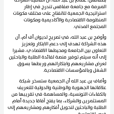
بصفاقس، عصام بن عبد الله، أن اتفاقية الشراكة
المبرمة مع جامعة صفاقس تندرج في إطار
استراتيجية الجمعية للانفتاح على مختلف مكونات
المنظومة الاقتصادية والأكاديمية ومكونات
المجتمع المدني.
وأوضح بن عبد الله، في تصريح لديوان أف أم، أن
هذه الشراكة تهدف إلى دعم الابتكار وتعزيز
التعاون بين الجامعة ومحيطها الاقتصادي، مشيرا
إلى أنه سيتم توفير منصة لفائدة الطلبة والباحثين
لعرض مشاريعهم وابتكاراتهم وربطها بسوق
الشغل وبالمؤسسات الاقتصادية.
وأضاف بن عبد الله أن الجمعية ستسخر شبكة
علاقاتها الجهوية والوطنية والدولية للتعريف
بالكفاءات التونسية، والمساهمة في تقريبها من
المستثمرين والشركاء، بما يفتح آفاقا جديدة أمام
الطلبة والباحثين لتحويل أفكارهم ومشاريعهم إلى