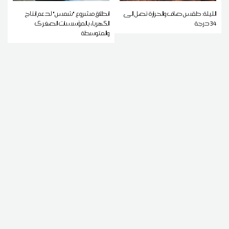
الليلة: طقس صاف والحرارة تصل إلى
انطلاق مشروع "شمس" لدعم إنتاج
34 درجة
الكهرباء بالمؤسسات الصغرى
والمتوسطة