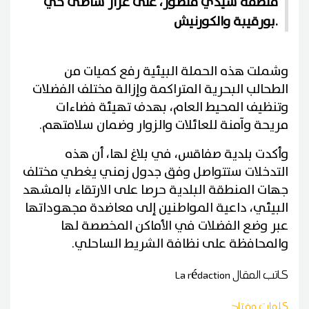
منطقة سيدي منصور، على غرار شاطئ حي
بورقيبة والكورنيش.
وشملت هذه الحملة البيئية رفع كميات من
الطحالب البحرية المتراكمة وإزالة مختلف الفضلات
وتنظيف المحيط العام، بهدف تهيئة فضاءات
مريحة وآمنة للعائلات والزوار وضمان سلامتهم.
وأكدت بلدية صفاقس، في بلاغ لها، أن هذه
التدخلات ستتواصل وفق جدول زمني يغطي مختلف
جهات المنطقة البلدية حرصا على الارتقاء بالمشهد
البيئي، داعية المواطنين إلى معاضدة مجهوداتها
عبر وضع الفضلات في الأماكن المخصصة لها
والمحافظة على نظافة الشريط الساحلي.
كاتب المقال
La rédaction
كلمات مفتاح