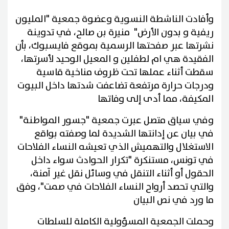
وأفادت الناشطة النسوية وعضوة جمعية "المليون
ريفية و بدون الأرض" منيرة بن صالح، في تدوينة
نشرتها عبر صفحتها الرسمية بموقع فايسبوك، بأن
الفقيدة هي ام لطفلين و المعيل الوحيد لأسرتها،
سقطت أثناء عملها تحت ظروف مناخية قاسية
ودرجات حرارة مرتفعة تضاعفت شدتها داخل البيوت
المكيفة، مما أدى إلى وفاتها
وفي سياق متصل عبرت جمعية "جسور المواطنة"
في بيان عن إدانتها الشديدة لما وصفته بواقع
الاستغلال والتهميش الذي تعيشه النساء الفلاحات
في تونس، مستنكرة "تكرار الحوادث سواء داخل
الحقول أو أثناء التنقل في وسائل نقل غير آمنة،
والتي تحصد أرواح النساء الفلاحات في صمت"، وفق
ما ورد في نص البيان
وحملت الجمعية المسؤولية الكاملة للسلطات