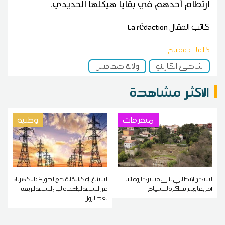
ارتطام أحدهم في بقايا هيكلها الحديدي.
كاتب المقال
La rédaction
كلمات مفتاح
شاطئ الكازينو
ولاية صفاقس
الاكثر مشاهدة
متفرقات
وطنية
السجن لإيطالي بنى مسرحا رومانيا
الستاغ: إمكانية القطع الدوري للكهرباء
مزيفا وباع تذاكره للسياح!
من الساعة الواحدة الى الساعة الرابعة
بعد الزوال