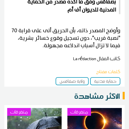
بصفاقس وفق ما أكده مصدر من الحماية
المدنية للديوان أف أم
وأوضح المصدر ذاته، بأن الحريق أتى على قرابة 70
"نصبة فريب"، دون تسجيل وقوع خسائر بشرية،
فيما لا تزال أسباب اندلاعه مجهولة.
كاتب المقال
La rédaction
كلمات مفتاح
حماية مدنية
ولاية صفاقس
الاكثر مشاهدة
متفرقات
متفرقات