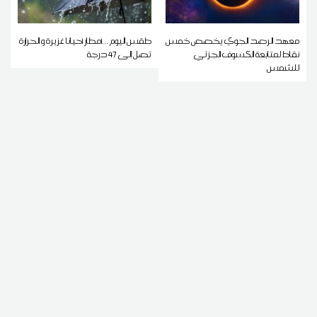
معهد الرصد الجوي يخصص خمس
طقس اليوم ...أمطار أحيانا غزيرة و الحرارة
نقاط لمتابعة الكسوف الجزئي
تصل إلى 47 درجة
للشمس