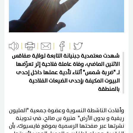
شهدت معتمدية جبنيانة التابعة لولاية صفاقس
الاثنين الماضي، وفاة عاملة فلاحية إثر تعرّضها
لـ "ضربة شمس" أثناء تأدية عملها داخل إحدى
البيوت المكيفة بإحدى الضيعات الفلاحية
بالمنطقة
وأفادت الناشطة النسوية وعضوة جمعية "المليون
ريفية و بدون الأرض" منيرة بن صالح، في تدوينة
نشرتها عبر صفحتها الرسمية بموقع فايسبوك، بأن