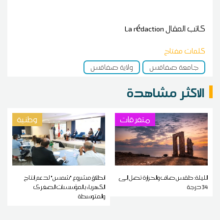
كاتب المقال
La rédaction
كلمات مفتاح
جامعة صفاقس
ولاية صفاقس
الاكثر مشاهدة
متفرقات
وطنية
الليلة: طقس صاف والحرارة تصل إلى
انطلاق مشروع "شمس" لدعم إنتاج
34 درجة
الكهرباء بالمؤسسات الصغرى
والمتوسطة