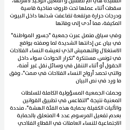
الفقيدة هي ام لطفلين و المعيل الوحيد لأسرتها،
سقطت أثناء عملها تحت ظروف مناخية قاسية
ودرجات حرارة مرتفعة تضاعفت شدتها داخل البيوت
المكيفة، مما أدى إلى وفاتها
وفي سياق متصل عبرت جمعية "جسور المواطنة"
في بيان عن إدانتها الشديدة لما وصفته بواقع
الاستغلال والتهميش الذي تعيشه النساء الفلاحات
في تونس، مستنكرة "تكرار الحوادث سواء داخل
الحقول أو أثناء التنقل في وسائل نقل غير آمنة،
والتي تحصد أرواح النساء الفلاحات في صمت"، وفق
ما ورد في نص البيان
وحملت الجمعية المسؤولية الكاملة للسلطات
المعنية نتيجة "التقاعس في تطبيق القوانين
والآليات الكفيلة بحماية هذه الفئة الهشة"، منددة
بعدم تفعيل المرسوم عدد 4 المتعلق بالحماية
الاجتماعية للنساء العاملات في القطاع الفلاحي