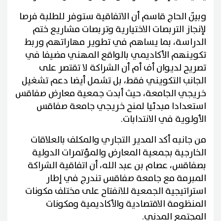
وبيّن الحاج قاسم أن الاتفاقية ستوفر للطلبة فرصا
لإنجاز التربصات الاختيارية وتربصات مشاريع ختم
الدراسة، بما يساهم في تطوير مهاراتهم وربط
تكوينهم الأكاديمي بالواقع المهني مضيفا في
تصريح لديوان أف أم أن الشراكة لا تقتصر على
الجانب التكويني فقط، بل تشمل أيضا دعم تشغيل
خريجي الجامعة، حيث أبدت جمعية معارض صفاقس
استعدادا مبدئيا لمنح خريجي جامعة صفاقس
الأولوية في الانتدابات.
من جانبه أكد المدير التجاري والمكلف بالعلاقات
الخارجية بجمعية المعارض والمؤتمرات الدولية
بصفاقس، عصام بن عبد الله، أن اتفاقية الشراكة
المبرمة مع جامعة صفاقس تندرج في إطار
استراتيجية الجمعية للانفتاح على مختلف مكونات
المنظومة الاقتصادية والأكاديمية ومكونات
المجتمع المدني.