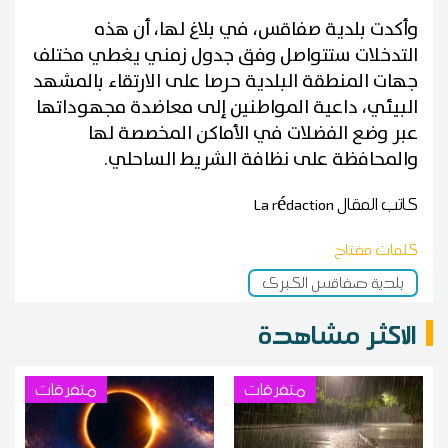
وأكدت بلدية صفاقس، في بلاغ لها، أن هذه
التدخلات ستتواصل وفق جدول زمني يغطي مختلف
جهات المنطقة البلدية حرصا على الارتقاء بالمشهد
البيئي، داعية المواطنين إلى معاضدة مجهوداتها
عبر وضع الفضلات في الأماكن المخصصة لها
والمحافظة على نظافة الشريط الساحلي.
كاتب المقال
La rédaction
كلمات مفتاح
بلدية صفاقس الكبرى
الاكثر مشاهدة
متفرقات
متفرقات