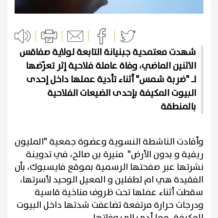
شهدت معتمدية جبنيانة التابعة لولاية صفاقس
الاثنين الماضي، وفاة عاملة فلاحية إثر تعرّضها
لـ "ضربة شمس" أثناء تأدية عملها داخل إحدى
البيوت المكيفة بإحدى الضيعات الفلاحية
بالمنطقة
وأفادت الناشطة النسوية وعضوة جمعية "المليون
ريفية و بدون الأرض" منيرة بن صالح، في تدوينة
نشرتها عبر صفحتها الرسمية بموقع فايسبوك، بأن
الفقيدة هي ام لطفلين و المعيل الوحيد لأسرتها،
سقطت أثناء عملها تحت ظروف مناخية قاسية
ودرجات حرارة مرتفعة تضاعفت شدتها داخل البيوت
المكيفة، مما أدى إلى وفاتها