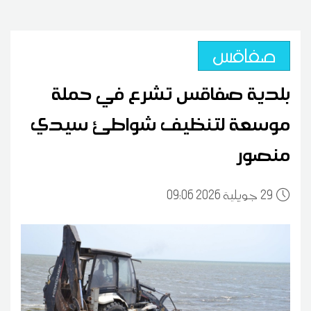
صفاقس
بلدية صفاقس تشرع في حملة
موسعة لتنظيف شواطئ سيدي
منصور
29
09:06 2026 جويلية