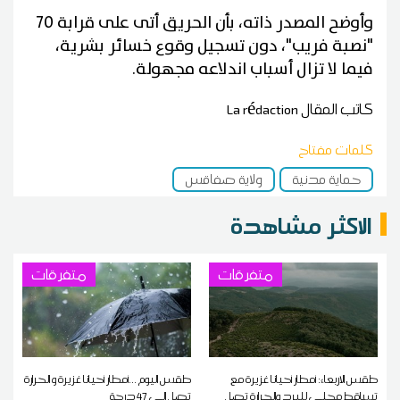
وأوضح المصدر ذاته، بأن الحريق أتى على قرابة 70
"نصبة فريب"، دون تسجيل وقوع خسائر بشرية،
فيما لا تزال أسباب اندلاعه مجهولة.
كاتب المقال
La rédaction
كلمات مفتاح
حماية مدنية
ولاية صفاقس
الاكثر مشاهدة
متفرقات
متفرقات
طقس الاربعاء: أمطار أحيانا غزيرة مع
طقس اليوم ...أمطار أحيانا غزيرة و الحرارة
تساقط محلي للبرد والحرارة تصل
تصل إلى 47 درجة