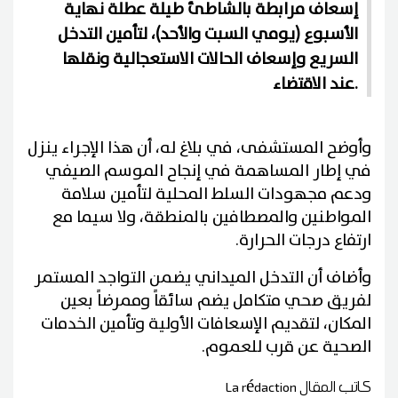
إسعاف مرابطة بالشاطئ طيلة عطلة نهاية
الأسبوع (يومي السبت والأحد)، لتأمين التدخل
السريع وإسعاف الحالات الاستعجالية ونقلها
عند الاقتضاء.
وأوضح المستشفى، في بلاغ له، أن هذا الإجراء ينزل
في إطار المساهمة في إنجاح الموسم الصيفي
ودعم مجهودات السلط المحلية لتأمين سلامة
المواطنين والمصطافين بالمنطقة، ولا سيما مع
ارتفاع درجات الحرارة.
وأضاف أن التدخل الميداني يضمن التواجد المستمر
لفريق صحي متكامل يضم سائقاً وممرضاً بعين
المكان، لتقديم الإسعافات الأولية وتأمين الخدمات
الصحية عن قرب للعموم.
كاتب المقال
La rédaction