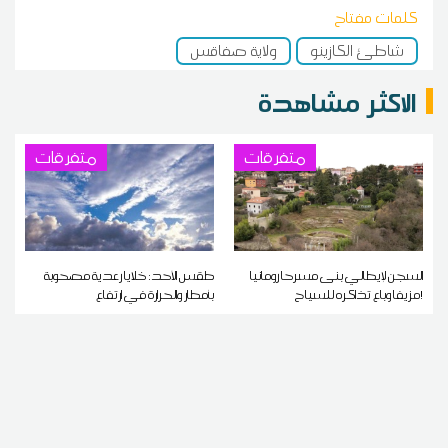
كلمات مفتاح
شاطئ الكازينو
ولاية صفاقس
الاكثر مشاهدة
متفرقات
متفرقات
السجن لإيطالي بنى مسرحا رومانيا
طقس الأحد: خلايا رعدية مصحوبة
مزيفا وباع تذاكره للسياح!
بأمطار والحرارة في ارتفاع