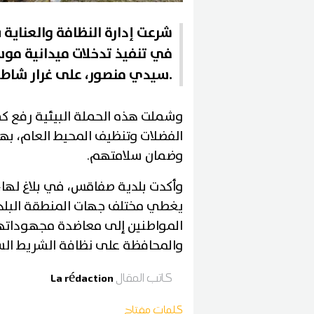
شرعت إدارة النظافة والعناية ب
في تنفيذ تدخلات ميدانية م
سيدي منصور، على غرار شاطئ حي بورقيبة والكورنيش.
وشملت هذه الحملة البيئية رفع كمي
الفضلات وتنظيف المحيط العام، بهد
وضمان سلامتهم.
وأكدت بلدية صفاقس، في بلاغ لها
يغطي مختلف جهات المنطقة البلدية
المواطنين إلى معاضدة مجهوداتها
والمحافظة على نظافة الشريط الس
كاتب المقال
La rédaction
كلمات مفتاح