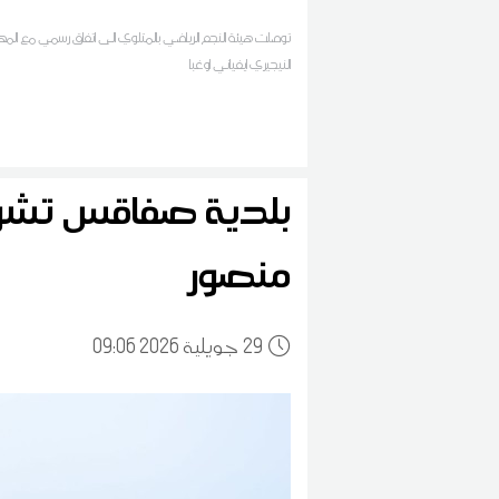
توصلت هيئة النجم الرياضي بالمتلوي الى اتفاق رسمي مع الم
النيجيري ايفياني اوغبا
بلدية صفاقس تش
منصور
29
09:06 2026 جويلية