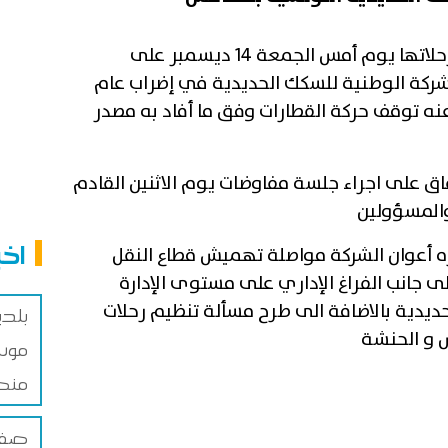
استأنفت حركة القطارات بصفاقس رحلاتها يوم أمس الجمعة 14 ديسمبر على
ان الشركة الوطنية للسكك الحديدية في إضراب عام
نه توقف حركة القطارات وفق ما أفاد به مصدر
فاق على اجراء جلسة مفاوضات يوم الاثنين القادم
والمسؤولين
اخب
ره أعوان الشركة مواصلة تهميش قطاع النقل
ديدي في قانون المالية 2019 إلى جانب الفراغ الإداري على مستوى الإدارة
ديدية بالاضافة الى طرح مسألة تنظيم رحلات
بلد
 و الحنشة
موس
منص
صفاق