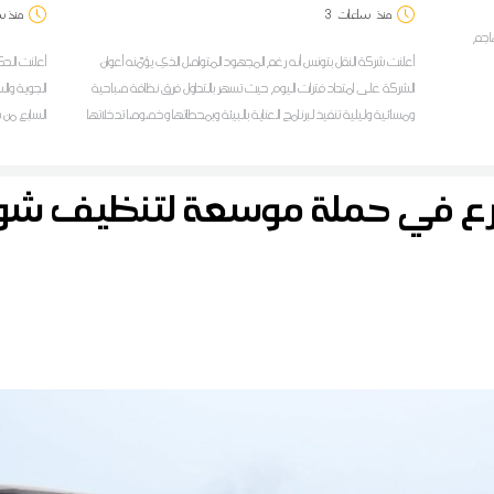
منذ
ساعات
3
منذ س
هاجم
أعلنت شركة النقل بتونس أنه رغم المجهود المتواصل الذي يؤمّنه أعوان
الشركة على امتداد فترات اليوم حيث تسهر بالتداول فرق نظافة صباحية
الجوية وال
ومسائية وليلية تنفيذ لبرنامج العناية بالبيئة وبمحطاتها وخصوصا تدخلاتها
السابع من 
على مستوى الخط الحديدي للضاحية الشمالية تونس-حلق الوادي-
المرسى المتكامل، فإن محطات النقل وحرمة السكة على امتداد مسلك
رع في حملة موسعة لتنظيف 
الخط ت.ح.م مازالت عرضة للاعتداءات من قبل المتساكنين وأصحاب
المحلات التجارية المجاورين لهذه الفضاءات