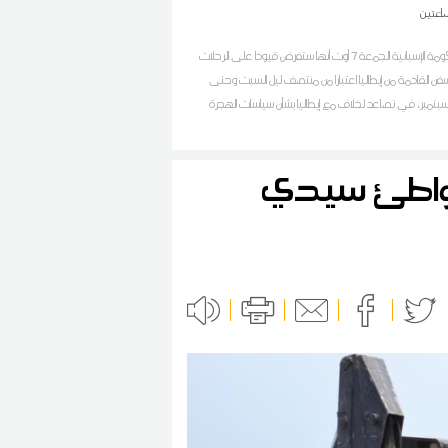
اعتين
أعلنت الحكومة الإسبانية الجمعة 7 أوت أنها ستفرض قيودا على الرحلات
سفن القادمة من إيطاليا اعتبارا من منتصف ليل السبت وحتى
سبتمبر، في تصاعد لخلاف مع إيطاليا بشأن سياسات الهجرة
شواطئ سيدي