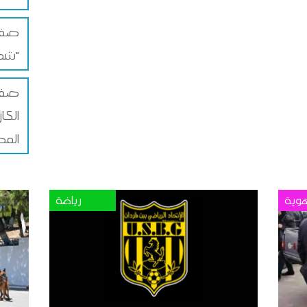
صفاق
شمس"
صفا
الكا
المص
وية
رياضة