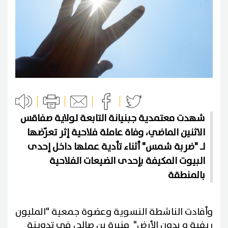
شهدت معتمدية جبنيانة التابعة لولاية صفاقس
الاثنين الماضي، وفاة عاملة فلاحية إثر تعرّضها
لـ "ضربة شمس" أثناء تأدية عملها داخل إحدى
البيوت المكيفة بإحدى الضيعات الفلاحية
بالمنطقة
وأفادت الناشطة النسوية وعضوة جمعية "المليون
ريفية و بدون الأرض" منيرة بن صالح، في تدوينة