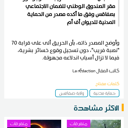
مقر الصندوق الوطني للضمان الاجتماعي
بصفاقس وفق ما أكده مصدر من الحماية
المدنية للديوان أف أم
وأوضح المصدر ذاته، بأن الحريق أتى على قرابة 70
"نصبة فريب"، دون تسجيل وقوع خسائر بشرية،
فيما لا تزال أسباب اندلاعه مجهولة.
كاتب المقال
La rédaction
كلمات مفتاح
حماية مدنية
ولاية صفاقس
الاكثر مشاهدة
متفرقات
متفرقات