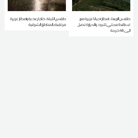
طقس الاربعاء: أمطار أحيانا غزيرة مع
طقس الليلة: خلايا رعدية وأمطار غزيرة
تساقط محلي للبرد والحرارة تصل
مرتقبة بالمناطق الشرقية
إلى 46 درجة