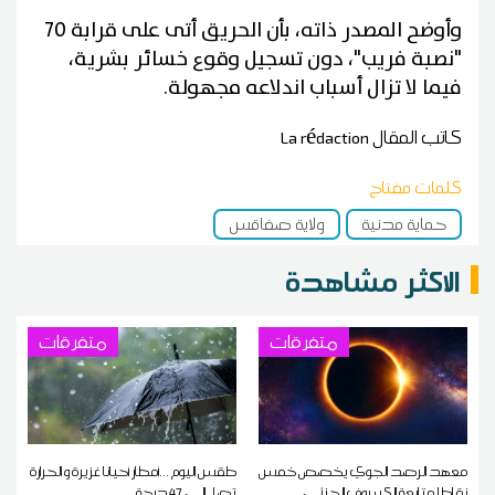
وأوضح المصدر ذاته، بأن الحريق أتى على قرابة 70
"نصبة فريب"، دون تسجيل وقوع خسائر بشرية،
فيما لا تزال أسباب اندلاعه مجهولة.
كاتب المقال
La rédaction
كلمات مفتاح
حماية مدنية
ولاية صفاقس
الاكثر مشاهدة
متفرقات
متفرقات
معهد الرصد الجوي يخصص خمس
طقس اليوم ...أمطار أحيانا غزيرة و الحرارة
نقاط لمتابعة الكسوف الجزئي
تصل إلى 47 درجة