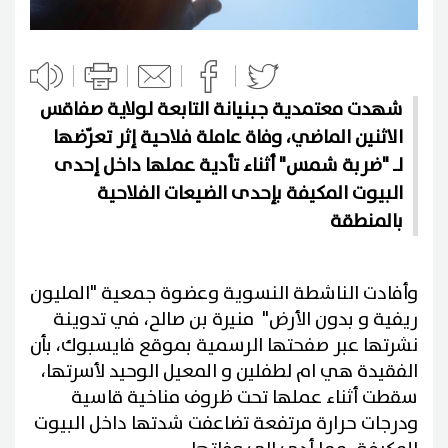
شهدت معتمدية جبنيانة التابعة لولاية صفاقس
الاثنين الماضي، وفاة عاملة فلاحية إثر تعرّضها
لـ "ضربة شمس" أثناء تأدية عملها داخل إحدى
البيوت المكيفة بإحدى الضيعات الفلاحية
بالمنطقة
وأفادت الناشطة النسوية وعضوة جمعية "المليون
ريفية و بدون الأرض" منيرة بن صالح، في تدوينة
نشرتها عبر صفحتها الرسمية بموقع فايسبوك، بأن
الفقيدة هي ام لطفلين و المعيل الوحيد لأسرتها،
سقطت أثناء عملها تحت ظروف مناخية قاسية
ودرجات حرارة مرتفعة تضاعفت شدتها داخل البيوت