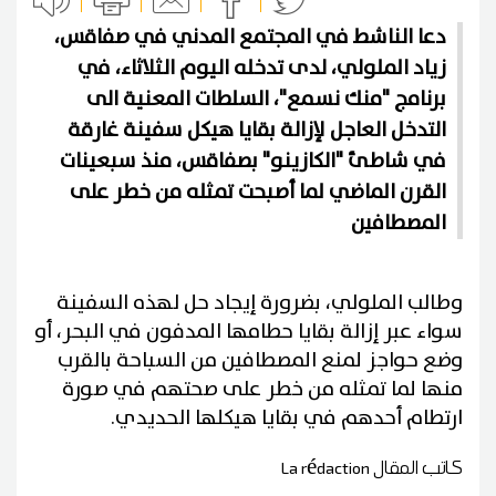
دعا الناشط في المجتمع المدني في صفاقس،
زياد الملولي، لدى تدخله اليوم الثلاثاء، في
برنامج "منك نسمع"، السلطات المعنية الى
التدخل العاجل لإزالة بقايا هيكل سفينة غارقة
في شاطئ "الكازينو" بصفاقس، منذ سبعينات
القرن الماضي لما أصبحت تمثله من خطر على
المصطافين
وطالب الملولي، بضرورة إيجاد حل لهذه السفينة
سواء عبر إزالة بقايا حطامها المدفون في البحر، أو
وضع حواجز لمنع المصطافين من السباحة بالقرب
منها لما تمثله من خطر على صحتهم في صورة
ارتطام أحدهم في بقايا هيكلها الحديدي.
كاتب المقال
La rédaction