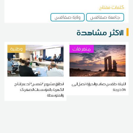
كلمات مفتاح
جامعة صفاقس
ولاية صفاقس
الاكثر مشاهدة
متفرقات
وطنية
الليلة: طقس صاف والحرارة تصل إلى
انطلاق مشروع "شمس" لدعم إنتاج
34 درجة
الكهرباء بالمؤسسات الصغرى
والمتوسطة