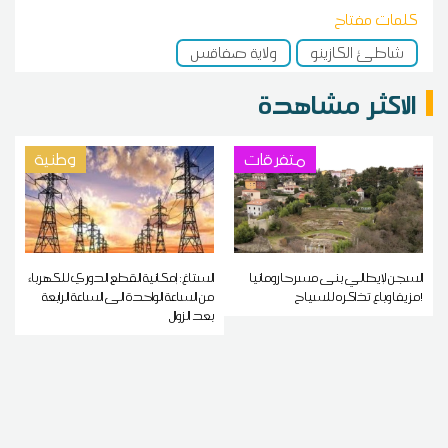
كلمات مفتاح
شاطئ الكازينو
ولاية صفاقس
الاكثر مشاهدة
متفرقات
وطنية
السجن لإيطالي بنى مسرحا رومانيا
الستاغ: إمكانية القطع الدوري للكهرباء
مزيفا وباع تذاكره للسياح!
من الساعة الواحدة الى الساعة الرابعة
بعد الزوال