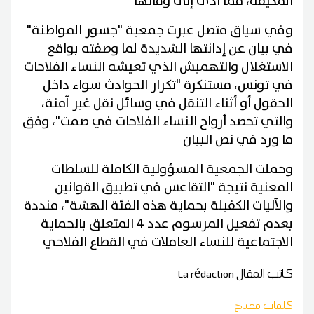
المكيفة، مما أدى إلى وفاتها
وفي سياق متصل عبرت جمعية "جسور المواطنة"
في بيان عن إدانتها الشديدة لما وصفته بواقع
الاستغلال والتهميش الذي تعيشه النساء الفلاحات
في تونس، مستنكرة "تكرار الحوادث سواء داخل
الحقول أو أثناء التنقل في وسائل نقل غير آمنة،
والتي تحصد أرواح النساء الفلاحات في صمت"، وفق
ما ورد في نص البيان
وحملت الجمعية المسؤولية الكاملة للسلطات
المعنية نتيجة "التقاعس في تطبيق القوانين
والآليات الكفيلة بحماية هذه الفئة الهشة"، منددة
بعدم تفعيل المرسوم عدد 4 المتعلق بالحماية
الاجتماعية للنساء العاملات في القطاع الفلاحي
كاتب المقال
La rédaction
كلمات مفتاح