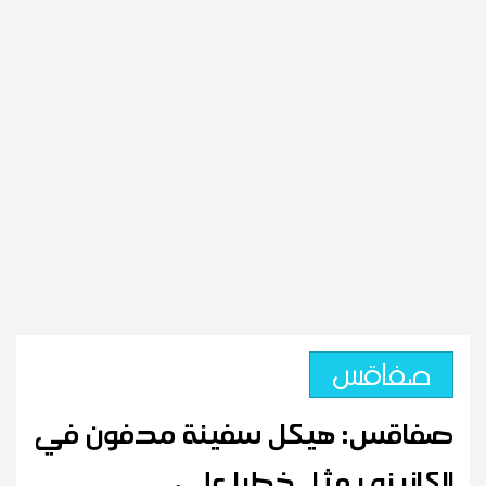
صفاقس
صفاقس: هيكل سفينة مدفون في
الكازينو يمثل خطرا على