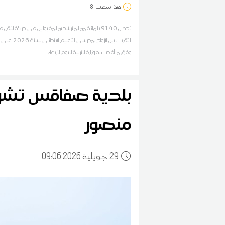
منذ
ساعات
8
تحصل 91.40 بالمائة من المترشحين المقبولين في حركة النق
التقريب بين الأزواج لمدرسي التعلي
وفق ما أفادت به وزارة التربية اليوم الأربعاء
بلدية صفاقس تش
منصور
29
09:06 2026 جويلية