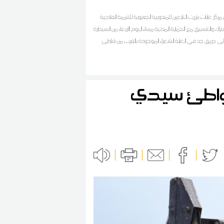
مركز غابات بنزرت التابعين للمندوبية الجهوية للتنمية الفلاحية
شتراك والتنسيق مع الحماية المدنية مساء اليوم الأربعاء من السيطرة
لى حريق جد في الغابة الشعراء الموجودة بالقرب من شاطئ
لصخور 3 والانطلاق في تبريد المنطقة حسب ما افاد به مصدر محلي
ان اف ام بالجهة
شواطئ سيدي