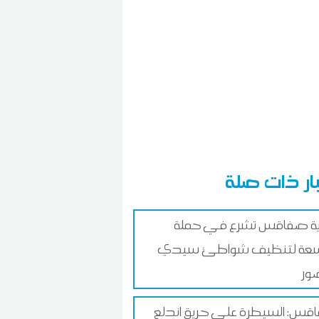
ار ذات صلة
ية صفاقس تشرع في حملة
عة لتنظيف شواطئ سيدي
ور
س: السيطرة على حريق اندلع