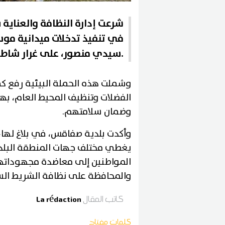
شرعت إدارة النظافة والعناية ب
في تنفيذ تدخلات ميدانية م
سيدي منصور، على غرار شاطئ حي بورقيبة والكورنيش.
وشملت هذه الحملة البيئية رفع كمي
الفضلات وتنظيف المحيط العام، بهد
وضمان سلامتهم.
وأكدت بلدية صفاقس، في بلاغ لها
يغطي مختلف جهات المنطقة البلدية
المواطنين إلى معاضدة مجهوداتها
والمحافظة على نظافة الشريط الس
كاتب المقال
La rédaction
كلمات مفتاح