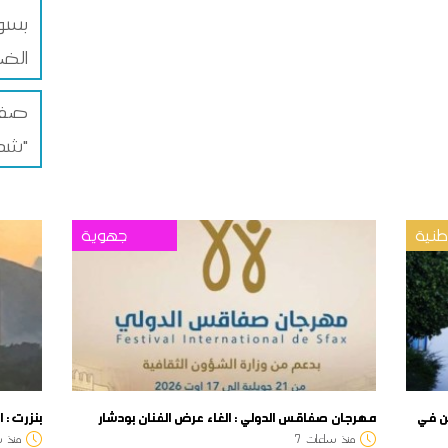
بسوق
الضم
صفاق
شمس"
نية
جهوية
بولين في
مهرجان صفاقس الدولي : الغاء عرض الفنان بودشار
بنزرت : 
منذ
ساعات
7
منذ
س