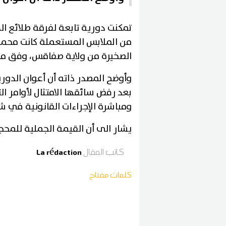
تمكنت دورية تابعة لفرقة طلائع ا
من الملابس المستعملة كانت محم
الصخيرة من ولاية صفاقس، وفق ما أ
وأوضح المصدر ذاته أن أعوان الدوري
بعد رفض سائقها الامتثال لأوامر ال
ومباشرة الإجراءات القانونية في شأ
يشار الى أن القيمة الجملية للمحجوز تقدر بحوالي 19 أل
كاتب المقال
La rédaction
كلمات مفتاح