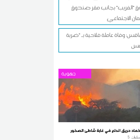
 "الفريب" بجانب مقر صندوق
ان الاجتماعي
س: وفاة عاملة فلاحية بـ "ضربة
جهوية
اخماد حريق اندلع في غابة شاطئ الصخور
اعات
5