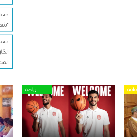
صفاق
شمس"
صفا
الكا
المص
قافة
رياضة