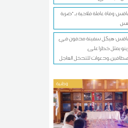
س: وفاة عاملة فلاحية بـ "ضربة
قس: هيكل سفينة مدفون في
زينو يمثل خطرا على
طافين..ودعوات للتدخل العاجل
وطنية