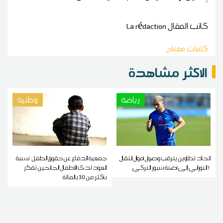
كاتب المقال
La rédaction
كلمات مفتاح
الاكثر مشاهدة
رياضة
وطنية
إتحاد تطاوين يترقب وصول أموال إنتقال
جمعية الدفاع عن حقوق الطفل: نسبة
النوراني إلى أضنة سبور التركي !
العود لدى الأطفال الجانحين تقدّر
بأكثر من 30 بالمائة