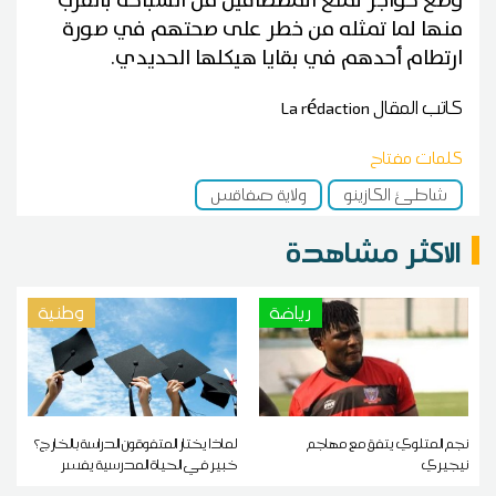
وضع حواجز لمنع المصطافين من السباحة بالقرب
منها لما تمثله من خطر على صحتهم في صورة
ارتطام أحدهم في بقايا هيكلها الحديدي.
كاتب المقال
La rédaction
كلمات مفتاح
شاطئ الكازينو
ولاية صفاقس
الاكثر مشاهدة
رياضة
وطنية
نجم المتلوي يتفق مع مهاجم
لماذا يختار المتفوقون الدراسة بالخارج؟
نيجيري
خبير في الحياة المدرسية يفسر