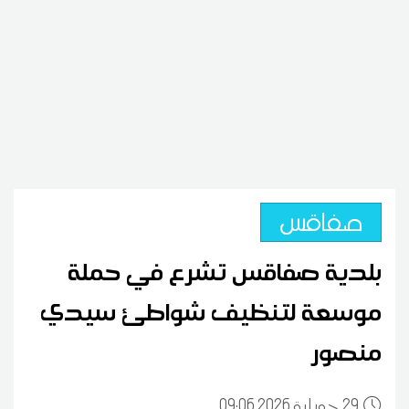
صفاقس
بلدية صفاقس تشرع في حملة
موسعة لتنظيف شواطئ سيدي
منصور
29
09:06 2026 جويلية