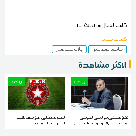
كاتب المقال
La rédaction
كلمات مفتاح
جامعة صفاقس
ولاية صفاقس
الاكثر مشاهدة
رياضة
رياضة
اتفاق مبدئي مع ناجي الجويني
النجم الساحلي: غلق ملف اللاعب
للإشراف على الادارة الوطنية للتحكيم
السابق عبد الرزاق بووزرة