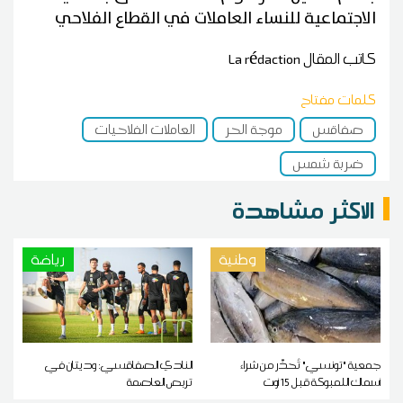
الاجتماعية للنساء العاملات في القطاع الفلاحي
كاتب المقال
La rédaction
كلمات مفتاح
صفاقس
موجة الحر
العاملات الفلاحيات
ضربة شمس
الاكثر مشاهدة
وطنية
رياضة
جمعية "تونسي" تُحذّر من شراء
النادي الصفاقسي: وديتان في
أسماك اللمبوكة قبل 15 أوت
تربص العاصمة