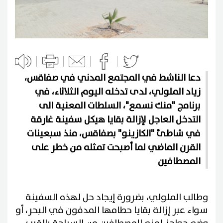
دعا الناشط في المجتمع المدني في صفاقس،
زياد الملولي، لدى تدخله اليوم الثلاثاء، في
برنامج "منك نسمع"، السلطات المعنية الى
التدخل العاجل لإزالة بقايا هيكل سفينة غارقة
في شاطئ "الكازينو" بصفاقس، منذ سبعينات
القرن الماضي لما أصبحت تمثله من خطر على
المصطافين
وطالب الملولي، بضرورة إيجاد حل لهذه السفينة
سواء عبر إزالة بقايا حطامها المدفون في البحر، أو