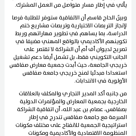
يأتي في إطار مسار متواصل من العمل المشترك.
وبيّن الحاج قاسم أن الاتفاقية ستوفر للطلبة فرصا
لإنجاز التربصات الاختيارية وتربصات مشاريع ختم
الدراسة، بما يساهم في تطوير مهاراتهم وربط
تكوينهم الأكاديمي بالواقع المهني مضيفا في
تصريح لديوان أف أم أن الشراكة لا تقتصر على
الجانب التكويني فقط، بل تشمل أيضا دعم تشغيل
خريجي الجامعة، حيث أبدت جمعية معارض صفاقس
استعدادا مبدئيا لمنح خريجي جامعة صفاقس
الأولوية في الانتدابات.
من جانبه أكد المدير التجاري والمكلف بالعلاقات
الخارجية بجمعية المعارض والمؤتمرات الدولية
بصفاقس، عصام بن عبد الله، أن اتفاقية الشراكة
المبرمة مع جامعة صفاقس تندرج في إطار
استراتيجية الجمعية للانفتاح على مختلف مكونات
المنظومة الاقتصادية والأكاديمية ومكونات