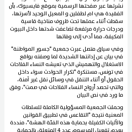
نشرتها عبر صفحتها الرسمية بموقع فايسبوك، بأن
الفقيدة هي ام لطفلين و المعيل الوحيد لأسرتها،
سقطت أثناء عملها تحت ظروف مناخية قاسية
ودرجات حرارة مرتفعة تضاعفت شدتها داخل البيوت
المكيفة، مما أدى إلى وفاتها
وفي سياق متصل عبرت جمعية "جسور المواطنة"
في بيان عن إدانتها الشديدة لما وصفته بواقع
الاستغلال والتهميش الذي تعيشه النساء الفلاحات
في تونس، مستنكرة "تكرار الحوادث سواء داخل
الحقول أو أثناء التنقل في وسائل نقل غير آمنة،
والتي تحصد أرواح النساء الفلاحات في صمت"، وفق
ما ورد في نص البيان
وحملت الجمعية المسؤولية الكاملة للسلطات
المعنية نتيجة "التقاعس في تطبيق القوانين
والآليات الكفيلة بحماية هذه الفئة الهشة"، منددة
بعدم تفعيل المرسوم عدد 4 المتعلق بالحماية