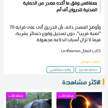
بصفاقس وفق ما أكده مصدر من الحماية
المدنية للديوان أف أم
وأوضح المصدر ذاته، بأن الحريق أتى على قرابة 70
"نصبة فريب"، دون تسجيل وقوع خسائر بشرية،
فيما لا تزال أسباب اندلاعه مجهولة.
كاتب المقال
La rédaction
كلمات مفتاح
حماية مدنية
ولاية صفاقس
الاكثر مشاهدة
متفرقات
متفرقات