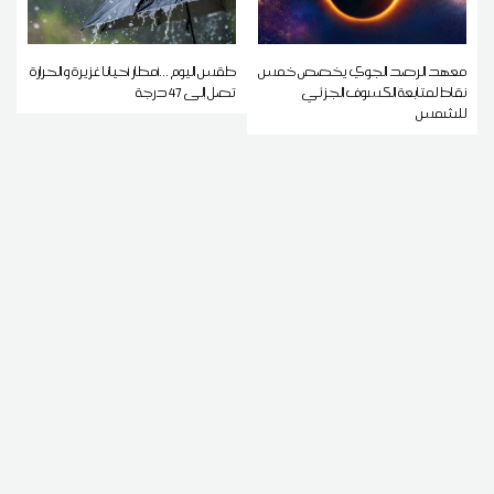
معهد الرصد الجوي يخصص خمس
طقس اليوم ...أمطار أحيانا غزيرة و الحرارة
نقاط لمتابعة الكسوف الجزئي
تصل إلى 47 درجة
للشمس