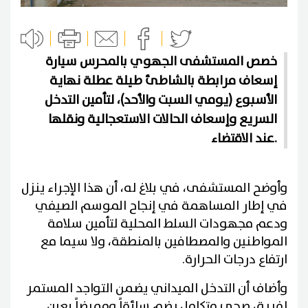
خصص المستشفى الجهوي بالمحرس سيارة
إسعاف مرابطة بالشاطئ طيلة عطلة نهاية
الأسبوع (يومي السبت والأحد)، لتأمين التدخل
السريع وإسعاف الحالات الاستعجالية ونقلها
عند الاقتضاء.
وأوضح المستشفى، في بلاغ له، أن هذا الإجراء ينزل
في إطار المساهمة في إنجاح الموسم الصيفي
ودعم مجهودات السلط المحلية لتأمين سلامة
المواطنين والمصطافين بالمنطقة، ولا سيما مع
ارتفاع درجات الحرارة.
وأضاف أن التدخل الميداني يضمن التواجد المستمر
لفريق صحي متكامل يضم سائقاً وممرضاً بعين