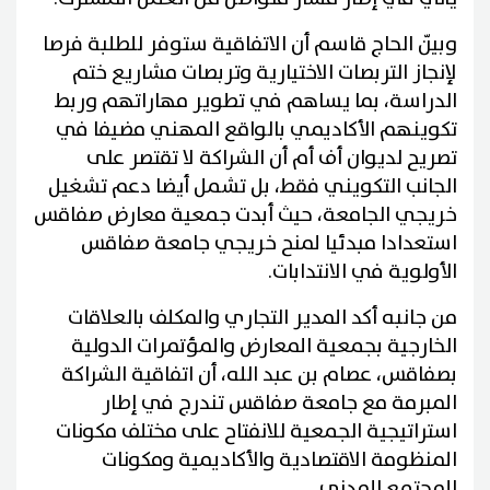
وبيّن الحاج قاسم أن الاتفاقية ستوفر للطلبة فرصا
لإنجاز التربصات الاختيارية وتربصات مشاريع ختم
الدراسة، بما يساهم في تطوير مهاراتهم وربط
تكوينهم الأكاديمي بالواقع المهني مضيفا في
تصريح لديوان أف أم أن الشراكة لا تقتصر على
الجانب التكويني فقط، بل تشمل أيضا دعم تشغيل
خريجي الجامعة، حيث أبدت جمعية معارض صفاقس
استعدادا مبدئيا لمنح خريجي جامعة صفاقس
الأولوية في الانتدابات.
من جانبه أكد المدير التجاري والمكلف بالعلاقات
الخارجية بجمعية المعارض والمؤتمرات الدولية
بصفاقس، عصام بن عبد الله، أن اتفاقية الشراكة
المبرمة مع جامعة صفاقس تندرج في إطار
استراتيجية الجمعية للانفتاح على مختلف مكونات
المنظومة الاقتصادية والأكاديمية ومكونات
المجتمع المدني.