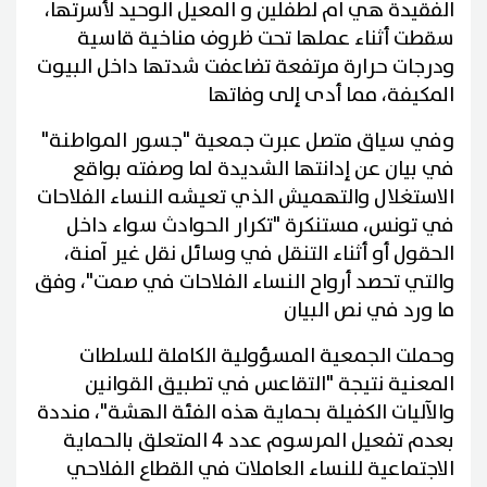
الفقيدة هي ام لطفلين و المعيل الوحيد لأسرتها،
سقطت أثناء عملها تحت ظروف مناخية قاسية
ودرجات حرارة مرتفعة تضاعفت شدتها داخل البيوت
المكيفة، مما أدى إلى وفاتها
وفي سياق متصل عبرت جمعية "جسور المواطنة"
في بيان عن إدانتها الشديدة لما وصفته بواقع
الاستغلال والتهميش الذي تعيشه النساء الفلاحات
في تونس، مستنكرة "تكرار الحوادث سواء داخل
الحقول أو أثناء التنقل في وسائل نقل غير آمنة،
والتي تحصد أرواح النساء الفلاحات في صمت"، وفق
ما ورد في نص البيان
وحملت الجمعية المسؤولية الكاملة للسلطات
المعنية نتيجة "التقاعس في تطبيق القوانين
والآليات الكفيلة بحماية هذه الفئة الهشة"، منددة
بعدم تفعيل المرسوم عدد 4 المتعلق بالحماية
الاجتماعية للنساء العاملات في القطاع الفلاحي