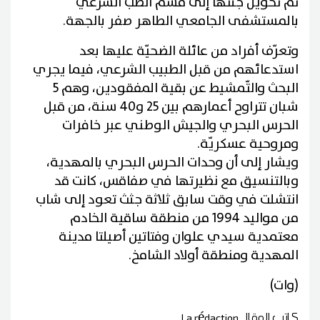
تمّ تحويل جثتها إلى قسم الطب الشرعي
بالمستشفى الجامعي الطاهر صفر بالجهة
.
وتعرّف أفراد من عائلة الضحيّة عليها بعد
استدعائهم من قبل الطبيب الشرعي، فيما يجري
البحث والتّمشيط عن بقية المفقودين، وهم 5
شبان تتراوح أعمارهم بين 25 و40 سنة، من قبل
الحرس البحري والجيش الوطني عبر خافرات
ومروحية عسكريّة
.
ويشار إلى أن وحدات الحرس البحري بالمهدية،
وبالتنسيق مع نظيرتها في صفاقس، كانت قد
انتشلت في وقت سابق ثلاثة جثث تعود إلى شاب
من مواليد 1994 من منطقة ساقية الخادم
معتمدية سيدي علوان وفتاتين أصيلتا مدينة
المهدية ومنطقة أولاد الشامخ
.
(وات)
كاتب المقال
La rédaction