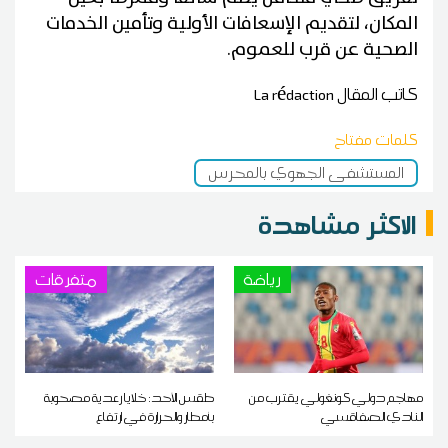
المكان، لتقديم الإسعافات الأولية وتأمين الخدمات
الصحية عن قرب للعموم.
كاتب المقال
La rédaction
كلمات مفتاح
المستشفى الجهوي بالمحرس
الاكثر مشاهدة
رياضة
متفرقات
مهاجم دولي كونغولي يقترب من
طقس الأحد: خلايا رعدية مصحوبة
النادي الصفاقسي
بأمطار والحرارة في ارتفاع