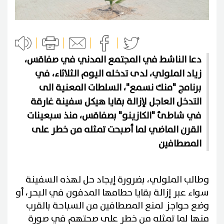
دعا الناشط في المجتمع المدني في صفاقس،
زياد الملولي، لدى تدخله اليوم الثلاثاء، في
برنامج "منك نسمع"، السلطات المعنية الى
التدخل العاجل لإزالة بقايا هيكل سفينة غارقة
في شاطئ "الكازينو" بصفاقس، منذ سبعينات
القرن الماضي لما أصبحت تمثله من خطر على
المصطافين
وطالب الملولي، بضرورة إيجاد حل لهذه السفينة
سواء عبر إزالة بقايا حطامها المدفون في البحر، أو
وضع حواجز لمنع المصطافين من السباحة بالقرب
منها لما تمثله من خطر على صحتهم في صورة