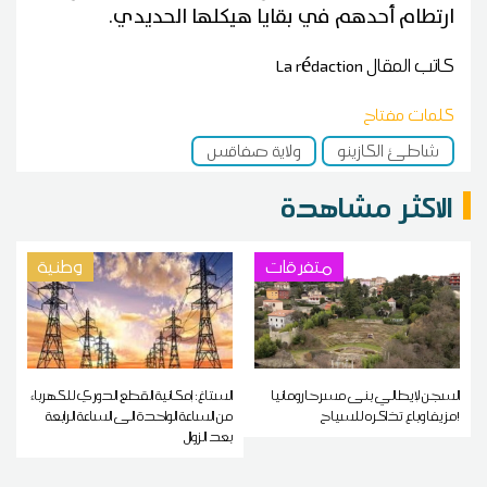
ارتطام أحدهم في بقايا هيكلها الحديدي.
كاتب المقال
La rédaction
كلمات مفتاح
شاطئ الكازينو
ولاية صفاقس
الاكثر مشاهدة
متفرقات
وطنية
السجن لإيطالي بنى مسرحا رومانيا
الستاغ: إمكانية القطع الدوري للكهرباء
مزيفا وباع تذاكره للسياح!
من الساعة الواحدة الى الساعة الرابعة
بعد الزوال