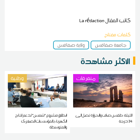
كاتب المقال
La rédaction
كلمات مفتاح
جامعة صفاقس
ولاية صفاقس
الاكثر مشاهدة
متفرقات
وطنية
الليلة: طقس صاف والحرارة تصل إلى
انطلاق مشروع "شمس" لدعم إنتاج
34 درجة
الكهرباء بالمؤسسات الصغرى
والمتوسطة