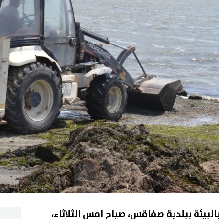
البيئة ببلدية صفاقس، صباح امس الثلاثاء،