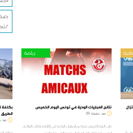
الضم
صفاق
شمس"
نية
رياضة
تزال
نتائج المباريات الودية في تونس اليوم الخميس
الطريق 
منذ
دقيقة
39
منذ
د
دارت اليوم الخميس جملة من المباريات الودية في إطار إستعدادات النوادي
يروان على