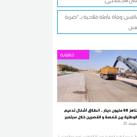
ان الاجتماعي
س: وفاة عاملة فلاحية بـ "ضربة
جهوية
بكلفة تناهز 60 مليون دينار .. انطلاق أشغال تدعيم
الوطنية بين قفصة و القصرين خلال سبتمبر
قيقة
22
تنطلق أشغال تدعيم الطريق الوطنية عدد 15 الرابطة بين قفصة و القصرين (