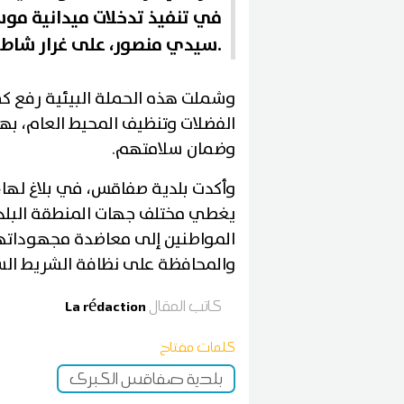
في تنفيذ تدخلات ميدانية م
سيدي منصور، على غرار شاطئ حي بورقيبة والكورنيش.
وشملت هذه الحملة البيئية رفع كمي
الفضلات وتنظيف المحيط العام، بهد
وضمان سلامتهم.
وأكدت بلدية صفاقس، في بلاغ لها
يغطي مختلف جهات المنطقة البلدية
المواطنين إلى معاضدة مجهوداتها
والمحافظة على نظافة الشريط الس
كاتب المقال
La rédaction
كلمات مفتاح
بلدية صفاقس الكبرى