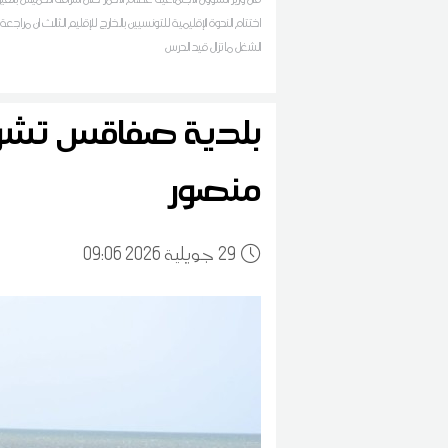
اختتام الندوة الإقليمية للتونسيين بالخارج للإقليم الثالث ان مراجع
الشغل ما تزال قيد الدرس
بلدية صفاقس تش
منصور
29
09:06 2026 جويلية