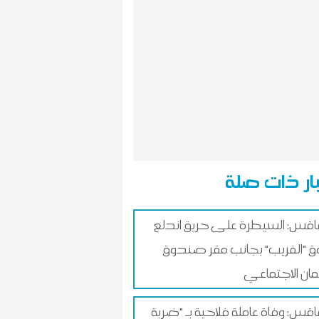
ار ذات صلة
س: السيطرة على حريق اندلع
 "الفريب" بجانب مقر صندوق
ان الاجتماعي
س: وفاة عاملة فلاحية بـ "ضربة