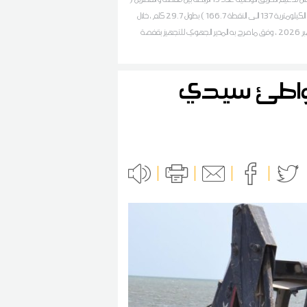
من النقطة الكيلومترية 137 الى النقطة 166.7 ) بطول 29.7 كلم ،خلال
شهر سبتمبر 2026 ، وفق ما صرح به المدير الجهوي للتجهيز بقفصة
مراسل ديوان أف أم
شواطئ سيدي