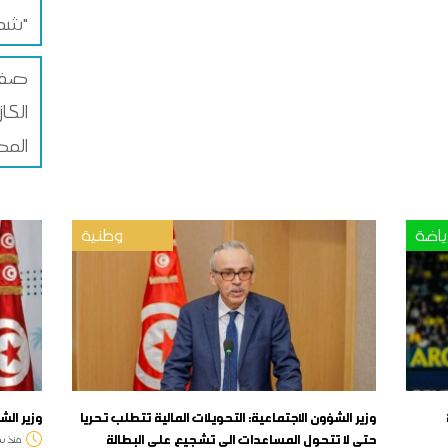
شمس"
صفا
الكا
المص
ياضة
وطنية
وزير الشؤون الاجتماعية: التحويلات المالية تتطلب تحريا
وزير الش
حتى لا تتحول المساعدات الى تشجيع على البطالة
منذ س