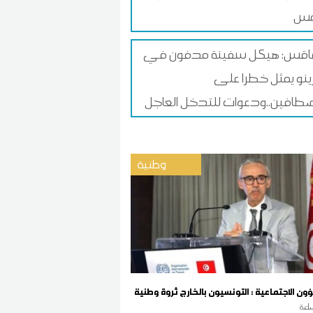
قس: هيكل سفينة مدفون في
زينو يمثل خطرا على
طافين..ودعوات للتدخل العاجل
وطنية
ؤون الاجتماعية : التونسيون بالخارج ثروة وطنية
اعة