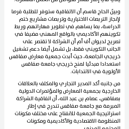
وبيّن الحاج قاسم أن الاتفاقية ستوفر للطلبة فرصا
لإنجاز التربصات الاختيارية وتربصات مشاريع ختم
الدراسة، بما يساهم في تطوير مهاراتهم وربط
تكوينهم الأكاديمي بالواقع المهني مضيفا في
تصريح لديوان أف أم أن الشراكة لا تقتصر على
الجانب التكويني فقط، بل تشمل أيضا دعم تشغيل
خريجي الجامعة، حيث أبدت جمعية معارض صفاقس
استعدادا مبدئيا لمنح خريجي جامعة صفاقس
الأولوية في الانتدابات.
من جانبه أكد المدير التجاري والمكلف بالعلاقات
الخارجية بجمعية المعارض والمؤتمرات الدولية
بصفاقس، عصام بن عبد الله، أن اتفاقية الشراكة
المبرمة مع جامعة صفاقس تندرج في إطار
استراتيجية الجمعية للانفتاح على مختلف مكونات
المنظومة الاقتصادية والأكاديمية ومكونات
المجتمع المدني.