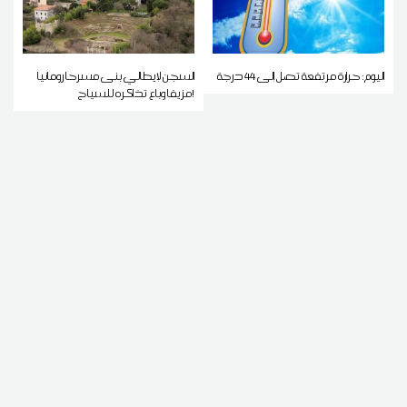
اليوم: حرارة مرتفعة تصل إلى 44 درجة
السجن لإيطالي بنى مسرحا رومانيا
مزيفا وباع تذاكره للسياح!