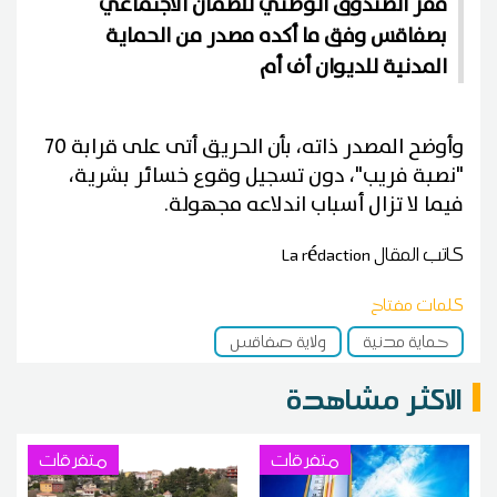
مقر الصندوق الوطني للضمان الاجتماعي
بصفاقس وفق ما أكده مصدر من الحماية
المدنية للديوان أف أم
وأوضح المصدر ذاته، بأن الحريق أتى على قرابة 70
"نصبة فريب"، دون تسجيل وقوع خسائر بشرية،
فيما لا تزال أسباب اندلاعه مجهولة.
كاتب المقال
La rédaction
كلمات مفتاح
حماية مدنية
ولاية صفاقس
الاكثر مشاهدة
متفرقات
متفرقات