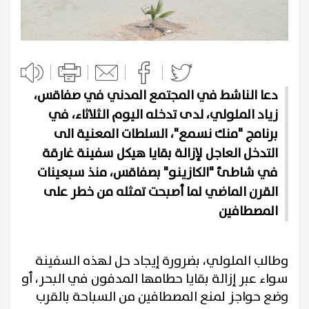
دعا الناشط في المجتمع المدني في صفاقس،
زياد الملولي، لدى تدخله اليوم الثلاثاء، في
برنامج "منك نسمع"، السلطات المعنية الى
التدخل العاجل لإزالة بقايا هيكل سفينة غارقة
في شاطئ "الكازينو" بصفاقس، منذ سبعينات
القرن الماضي لما أصبحت تمثله من خطر على
المصطافين
وطالب الملولي، بضرورة إيجاد حل لهذه السفينة
سواء عبر إزالة بقايا حطامها المدفون في البحر، أو
وضع حواجز لمنع المصطافين من السباحة بالقرب