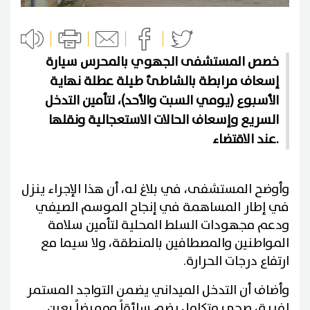
خصص المستشفى الجهوي بالمحرس سيارة
إسعاف مرابطة بالشاطئ طيلة عطلة نهاية
الأسبوع (يومي السبت والأحد)، لتأمين التدخل
السريع وإسعاف الحالات الاستعجالية ونقلها
عند الاقتضاء.
وأوضح المستشفى، في بلاغ له، أن هذا الإجراء ينزل
في إطار المساهمة في إنجاح الموسم الصيفي
ودعم مجهودات السلط المحلية لتأمين سلامة
المواطنين والمصطافين بالمنطقة، ولا سيما مع
ارتفاع درجات الحرارة.
وأضاف أن التدخل الميداني يضمن التواجد المستمر
لفريق صحي متكامل يضم سائقاً وممرضاً بعين