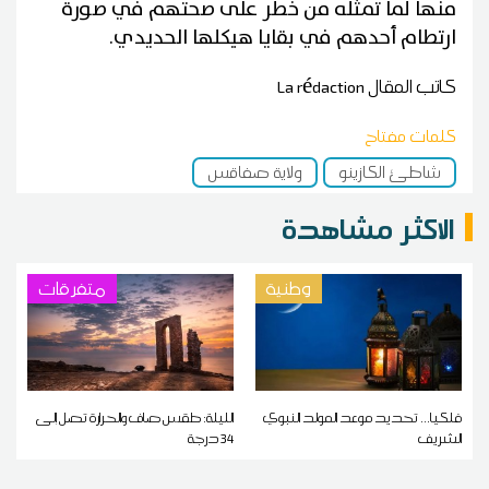
منها لما تمثله من خطر على صحتهم في صورة
ارتطام أحدهم في بقايا هيكلها الحديدي.
كاتب المقال
La rédaction
كلمات مفتاح
شاطئ الكازينو
ولاية صفاقس
الاكثر مشاهدة
وطنية
متفرقات
فلكيا... تحديد موعد المولد النبوي
الليلة: طقس صاف والحرارة تصل إلى
الشريف
34 درجة