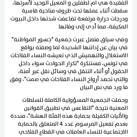
الفقيدة هي ام لطفلين و المعيل الوحيد لأسرتها،
سقطت أثناء عملها تحت ظروف مناخية قاسية
ودرجات حرارة مرتفعة تضاعفت شدتها داخل البيوت
المكيفة، مما أدى إلى وفاتها
وفي سياق متصل عبرت جمعية "جسور المواطنة"
في بيان عن إدانتها الشديدة لما وصفته بواقع
الاستغلال والتهميش الذي تعيشه النساء الفلاحات
في تونس، مستنكرة "تكرار الحوادث سواء داخل
الحقول أو أثناء التنقل في وسائل نقل غير آمنة،
والتي تحصد أرواح النساء الفلاحات في صمت"، وفق
ما ورد في نص البيان
وحملت الجمعية المسؤولية الكاملة للسلطات
المعنية نتيجة "التقاعس في تطبيق القوانين
والآليات الكفيلة بحماية هذه الفئة الهشة"، منددة
بعدم تفعيل المرسوم عدد 4 المتعلق بالحماية
الاجتماعية للنساء العاملات في القطاع الفلاحي