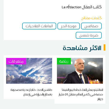
كاتب المقال
La rédaction
كلمات مفتاح
صفاقس
موجة الحر
العاملات الفلاحيات
ضربة شمس
الاكثر مشاهدة
رياضة
متفرقات
إنفانتينو يعلن إلغاء خطط بيع الفيفا
طقس الأحد: خلايا رعدية مصحوبة
حصة في كأس العالم مقابل 20 مليار
بأمطار والحرارة في ارتفاع
دولار