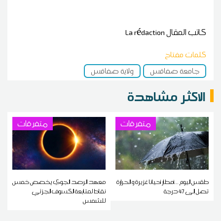
كاتب المقال
La rédaction
كلمات مفتاح
جامعة صفاقس
ولاية صفاقس
الاكثر مشاهدة
متفرقات
متفرقات
طقس اليوم ...أمطار أحيانا غزيرة و الحرارة
معهد الرصد الجوي يخصص خمس
تصل إلى 47 درجة
نقاط لمتابعة الكسوف الجزئي
للشمس