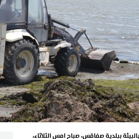
البيئة ببلدية صفاقس، صباح امس الثلاثاء،