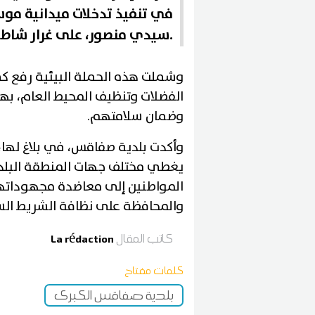
في تنفيذ تدخلات ميدانية م
سيدي منصور، على غرار شاطئ حي بورقيبة والكورنيش.
وشملت هذه الحملة البيئية رفع كمي
الفضلات وتنظيف المحيط العام، بهد
وضمان سلامتهم.
وأكدت بلدية صفاقس، في بلاغ لها
يغطي مختلف جهات المنطقة البلدية
المواطنين إلى معاضدة مجهوداتها
والمحافظة على نظافة الشريط الس
كاتب المقال
La rédaction
كلمات مفتاح
بلدية صفاقس الكبرى