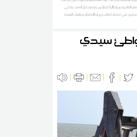
سفن القادمة من إيطاليا اعتبارا من منتصف ليل السبت وحتى
سبتمبر، في تصاعد لخلاف مع إيطاليا بشأن سياسات الهجرة
شواطئ سيدي