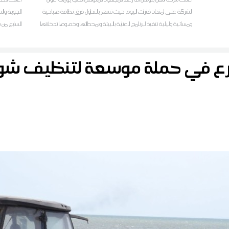
الشركة على امتداد فترات اليوم حيث تسهر بالتداول فرق نظافة صباحية
الجوية وال
ومسائية وليلية تنفيذ لبرنامج العناية بالبيئة وبمحطاتها وخصوصا تدخلاتها
السابع من 
على مستوى الخط الحديدي للضاحية الشمالية تونس-حلق الوادي-
المرسى المتكامل، فإن محطات النقل وحرمة السكة على امتداد مسلك
رع في حملة موسعة لتنظيف 
الخط ت.ح.م مازالت عرضة للاعتداءات من قبل المتساكنين وأصحاب
المحلات التجارية المجاورين لهذه الفضاءات