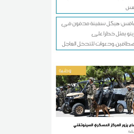
قس: هيكل سفينة مدفون في
زينو يمثل خطرا على
طافين..ودعوات للتدخل العاجل
وطنية
فاع يزور المركز العسكري السينوتقني
اعة