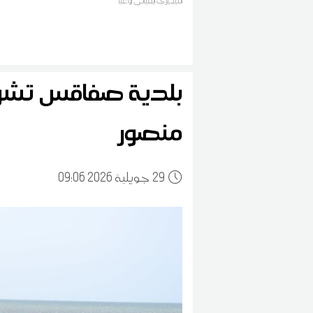
النيجيري ايفياني اوغبا
بلدية صفاقس تش
منصور
29
09:06 2026 جويلية