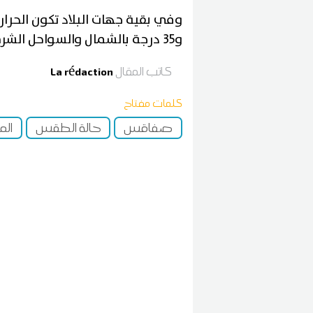
و35 درجة بالشمال والسواحل الشرقية والمرتفعات، وبين 35 و39 ببقية الجهات.
كاتب المقال
La rédaction
كلمات مفتاح
صفاقس
حالة الطقس
ال