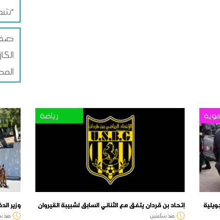
شمس"
صفا
الكا
المص
وية
رياضة
إتحاد بن قردان يتفق مع الثنائي السابق لشبيبة القيروان
وزير الد
منذ ساعتين
منذ س