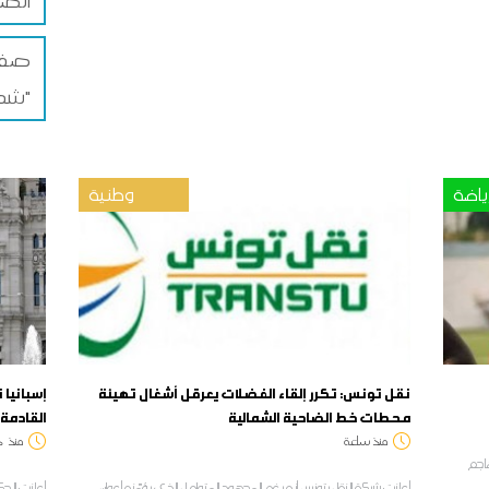
الضم
صفاق
شمس"
ياضة
وطنية
نقل تونس: تكرر إلقاء الفضلات يعرقل أشغال تهيئة
إسبانيا
محطات خط الضاحية الشمالية
القادمة 
منذ ساعة
منذ
د
هاجم
أعلنت شركة النقل بتونس أنه رغم المجهود المتواصل الذي يؤمّنه أعوان