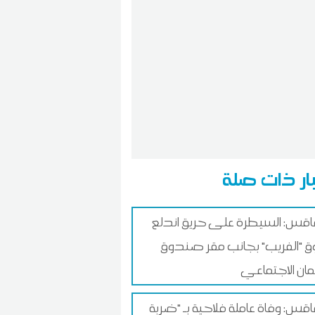
ار ذات صلة
س: السيطرة على حريق اندلع
 "الفريب" بجانب مقر صندوق
ان الاجتماعي
س: وفاة عاملة فلاحية بـ "ضربة