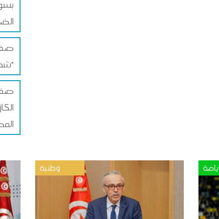
بسوق
الضم
صفاق
شمس"
صفا
الكا
المص
ياضة
وطنية