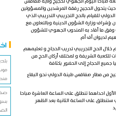
سعة صباحا اليوم الجهوي لحجيج ولاية صفاقس
ر حيث يتحول الحجيج رفقة المرشدين والمسؤولين
ولي للقيام بالحج التجريبي التدريبي الذي
بإشراف وزارة الشؤون الدينية وبالتعاون مع
ت وفق ما أفاد به المندوب الجهوي للشؤون
هيم لديوان أف أم
اخب
خلال الحج التجريبي تدريب الحجاج و تعليمهم
 للكعبة الشريفة و لمختلف أركان الحج من
بلد
جميع الحجاج إلى الحضور بكثافة
موس
يج من مطار صفاقس طينة الدولي نحو البقاع
منص
صفاق
لأول احداهما تنطلق على الساعة العاشرة صباحا
تي ستنطلق على الساعة الثانية بعد الظهر
بسوق
د
الضم