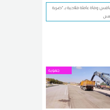
س: وفاة عاملة فلاحية بـ "ضربة
جهوية