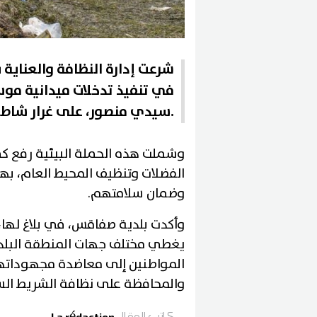
شرعت إدارة النظافة والعناية ب
في تنفيذ تدخلات ميدانية م
سيدي منصور، على غرار شاطئ حي بورقيبة والكورنيش.
وشملت هذه الحملة البيئية رفع كمي
الفضلات وتنظيف المحيط العام، بهد
وضمان سلامتهم.
وأكدت بلدية صفاقس، في بلاغ لها
يغطي مختلف جهات المنطقة البلدية
المواطنين إلى معاضدة مجهوداتها
والمحافظة على نظافة الشريط الس
كاتب المقال
La rédaction