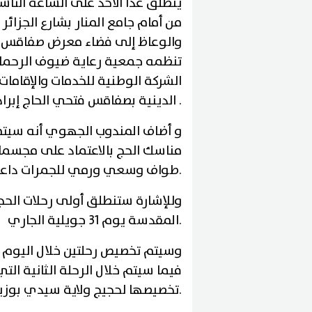
ينطلق غدا الأحد على الساعة التا
من أمام جامع المنار بشارع الجزائ
والوعاظ إلى فضاء معرض صفاقس الد
تنظمه جمعية رعاية ضيوف الرحمان 
الشركة الوطنية للخدمات والإقاما
.
الدينية بصفاقس فتحي الحاج إبرا
و أضاف المندوب الجهوي أنه سيتم 
مناسك الحج بالاعتماد على مجسمات
.
طواف وسعي ورمي للجمرات داعيا 
وللإشارة ستنطلق أولى رحلات الحج
.
المقدسة يوم 31 جويلية الجاري
وسيتم تخصيص رحلتين خلال اليوم ا
فيما سيتم خلال الرحلة الثانية ال
.
تخصيصها لحجيج ولاية سيدي بوزي