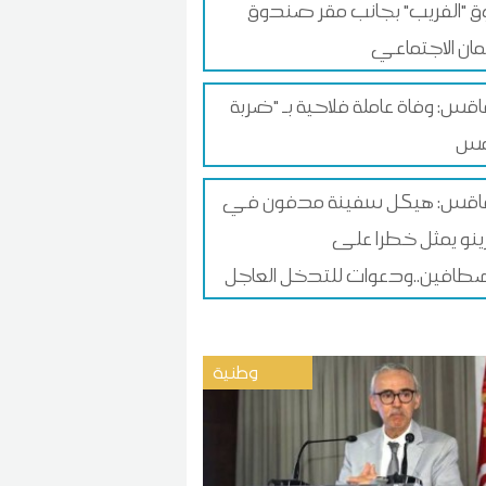
 "الفريب" بجانب مقر صندوق
ان الاجتماعي
س: وفاة عاملة فلاحية بـ "ضربة
قس: هيكل سفينة مدفون في
زينو يمثل خطرا على
طافين..ودعوات للتدخل العاجل
وطنية