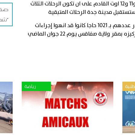
فيما تتوزع بقية الرحلات أيام 5 و8 و11 و12 اوت القادم على ان تكون الرحلات الثلاث
صفاق
ستستقبل مدينة جدة الرحلات المتبقية
شمس"
ويذكر أن كافة حجيج الجهة والمقدر عددهم بـ 1021 حاجا كانوا قد انهوا إجراءات
قر ولاية صفاقس يوم 22 جوان الماضي
نية
رياضة