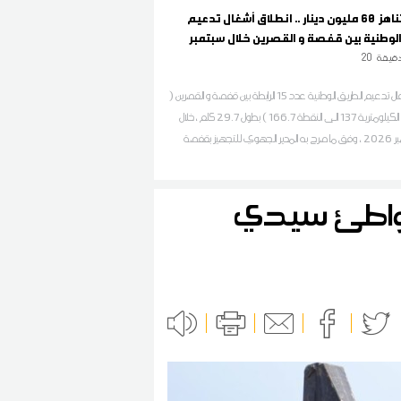
بكلفة تناهز 60 مليون دينار .. انطلاق أشغال تدعيم
الوطنية بين قفصة و القصرين خلال سبتمبر
قيقة
20
تنطلق أشغال تدعيم الطريق الوطنية عدد 15 الرابطة بين قفصة و القصرين (
من النقطة الكيلومترية 137 الى النقطة 166.7 ) بطول 29.7 كلم ،خلال
شهر سبتمبر 2026 ، وفق ما صرح به المدير الجهوي للتجهيز بقفصة
مراسل ديوان أف أم
شواطئ سيدي