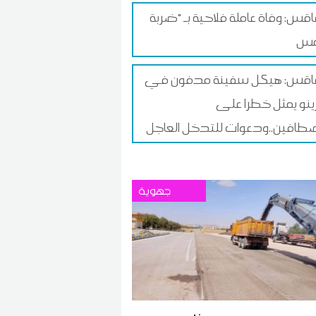
س: وفاة عاملة فلاحية بـ "ضربة
قس: هيكل سفينة مدفون في
زينو يمثل خطرا على
طافين..ودعوات للتدخل العاجل
جهوية