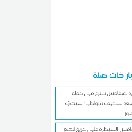
ار ذات صلة
ية صفاقس تشرع في حملة
عة لتنظيف شواطئ سيدي
ور
س: السيطرة على حريق اندلع