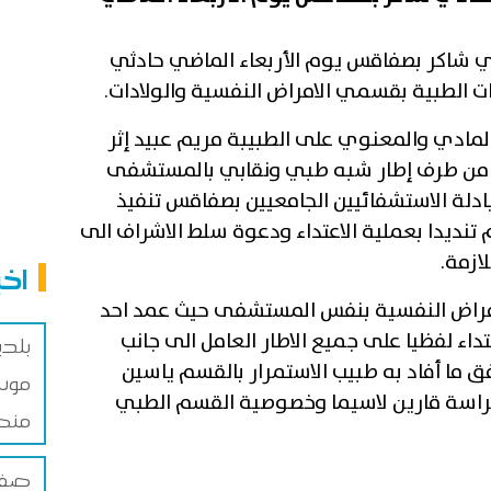
شاكر بصفاقس يوم الأربعاء الماضي حادثي
 الطبية بقسمي الامراض النفسية والولادات.
 المادي والمعنوي على الطبيبة مريم عبيد إثر
ر من طرف إطار شبه طبي ونقابي بالمستشفى
يادلة الاستشفائيين الجامعيين بصفاقس تنفيذ
 تنديدا بعملية الاعتداء ودعوة سلط الاشراف الى
لازمة.
اخب
الامراض النفسية بنفس المستشفى حيث عمد احد
اء لفظيا على جميع الاطار العامل الى جانب
بلد
ق ما أفاد به طبيب الاستمرار بالقسم ياسين
موس
 حراسة قارين لاسيما وخصوصية القسم الطبي
منص
صفاق