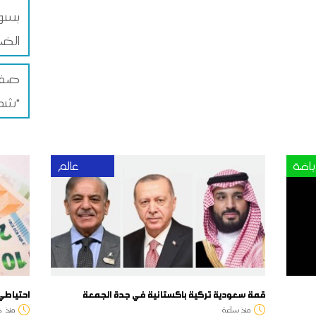
بسوق
الضم
صفاق
شمس"
ياضة
عالم
قمة سعودية تركية باكستانية في جدة الجمعة
احتياطي الن
منذ ساعة
منذ
د