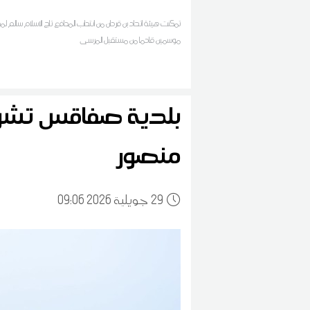
تمكنت هيئة اتحاد بن قردان من انتداب المدافع تاج الاسلام سالم لم
موسمين قادما من مستقبل المرسى
بلدية صفاقس تش
منصور
29
09:06 2026 جويلية