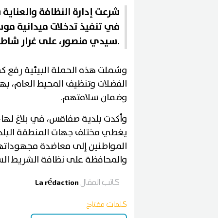
شرعت إدارة النظافة والعناية ب
في تنفيذ تدخلات ميدانية م
سيدي منصور، على غرار شاطئ حي بورقيبة والكورنيش.
وشملت هذه الحملة البيئية رفع كمي
الفضلات وتنظيف المحيط العام، بهد
وضمان سلامتهم.
وأكدت بلدية صفاقس، في بلاغ لها
يغطي مختلف جهات المنطقة البلدية
المواطنين إلى معاضدة مجهوداتها
والمحافظة على نظافة الشريط الس
كاتب المقال
La rédaction
كلمات مفتاح