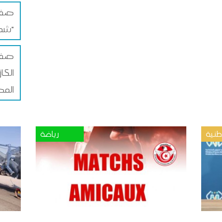
صفاق
شمس"
صفا
الكا
المص
نية
رياضة