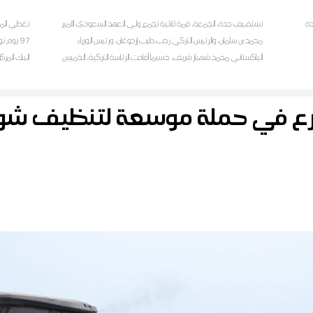
دة
تستضيف جدة، الجمعة، قمة ثلاثية تجمع ولي العهد السعودي الأمير
تغطي الموج
محمد بن سلمان، والرئيس التركي رجب طيب إردوغان، ورئيس الوزراء
الباكستاني محمد شهباز شريف، حسبما أفادت الرئاسة التركية، الخميس
البنك المر
رع في حملة موسعة لتنظيف 