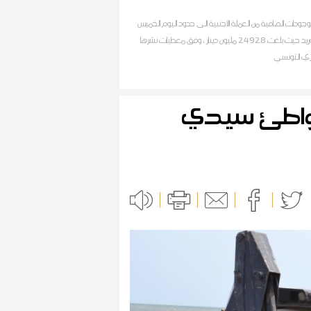
ودات الصافية من العملة الأجنبية الى حدود اليوم الخميس
97 يوم توريد حيث بلغت 24928 مليون دينار ، وفق معطيات نشرها
كزي التونسي
شواطئ سيدي