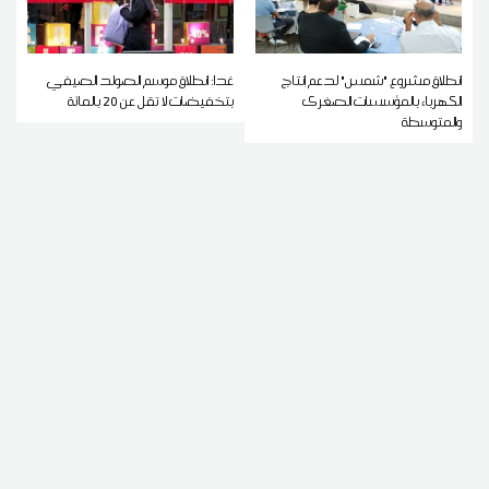
انطلاق مشروع "شمس" لدعم إنتاج
غدا: انطلاق موسم الصولد الصيفي
الكهرباء بالمؤسسات الصغرى
بتخفيضات لا تقل عن 20 بالمائة
والمتوسطة