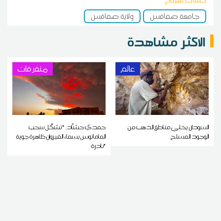
كلمات مفتاح
جامعة صفاقس
ولاية صفاقس
الاكثر مشاهدة
عالم
متفرقات
السودان يخلي مناطق الذهب من
حمدي حشاّد: "تشكّل سحب
الوجود المسلح
الماماتوس بسماء القيروان ظاهرة جوية
نادرة"