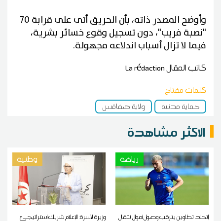
وأوضح المصدر ذاته، بأن الحريق أتى على قرابة 70
"نصبة فريب"، دون تسجيل وقوع خسائر بشرية،
فيما لا تزال أسباب اندلاعه مجهولة.
كاتب المقال
La rédaction
كلمات مفتاح
حماية مدنية
ولاية صفاقس
الاكثر مشاهدة
رياضة
وطنية
إتحاد تطاوين يترقب وصول أموال إنتقال
وزيرة الأسرة: الإعلام شريك استراتيجيّ