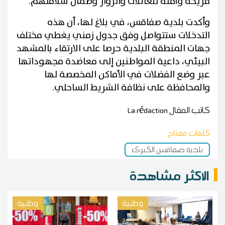
مريحة وآمنة للعائلات والزوار وضمان سلامتهم.
وأكدت بلدية صفاقس، في بلاغ لها، أن هذه
التدخلات ستتواصل وفق جدول زمني يغطي مختلف
جهات المنطقة البلدية حرصا على الارتقاء بالمشهد
البيئي، داعية المواطنين إلى معاضدة مجهوداتها
عبر وضع الفضلات في الأماكن المخصصة لها
والمحافظة على نظافة الشريط الساحلي.
كاتب المقال
La rédaction
كلمات مفتاح
بلدية صفاقس الكبرى
الاكثر مشاهدة
وطنية
وطنية