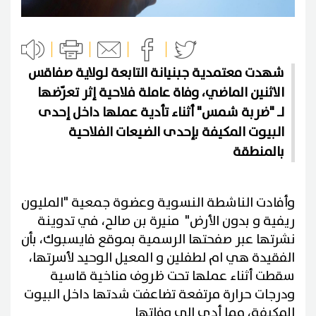
شهدت معتمدية جبنيانة التابعة لولاية صفاقس
الاثنين الماضي، وفاة عاملة فلاحية إثر تعرّضها
لـ "ضربة شمس" أثناء تأدية عملها داخل إحدى
البيوت المكيفة بإحدى الضيعات الفلاحية
بالمنطقة
وأفادت الناشطة النسوية وعضوة جمعية "المليون
ريفية و بدون الأرض" منيرة بن صالح، في تدوينة
نشرتها عبر صفحتها الرسمية بموقع فايسبوك، بأن
الفقيدة هي ام لطفلين و المعيل الوحيد لأسرتها،
سقطت أثناء عملها تحت ظروف مناخية قاسية
ودرجات حرارة مرتفعة تضاعفت شدتها داخل البيوت
المكيفة، مما أدى إلى وفاتها