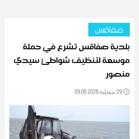
صفاقس
بلدية صفاقس تشرع في حملة
موسعة لتنظيف شواطئ سيدي
منصور
29
09:06 2026 جويلية