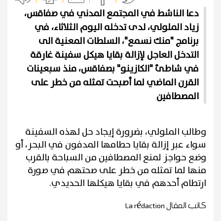
دعا الناشط في المجتمع المدني في صفاقس،
زياد الملولي، لدى تدخله اليوم الثلاثاء، في
برنامج "منك نسمع"، السلطات المعنية الى
التدخل العاجل لإزالة بقايا هيكل سفينة غارقة
في شاطئ "الكازينو" بصفاقس، منذ سبعينات
القرن الماضي لما أصبحت تمثله من خطر على
المصطافين
وطالب الملولي، بضرورة إيجاد حل لهذه السفينة
سواء عبر إزالة بقايا حطامها المدفون في البحر، أو
وضع حواجز لمنع المصطافين من السباحة بالقرب
منها لما تمثله من خطر على صحتهم في صورة
ارتطام أحدهم في بقايا هيكلها الحديدي.
كاتب المقال
La rédaction