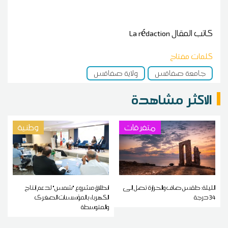
كاتب المقال
La rédaction
كلمات مفتاح
جامعة صفاقس
ولاية صفاقس
الاكثر مشاهدة
متفرقات
وطنية
الليلة: طقس صاف والحرارة تصل إلى
انطلاق مشروع "شمس" لدعم إنتاج
34 درجة
الكهرباء بالمؤسسات الصغرى
والمتوسطة