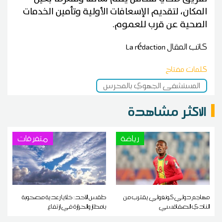
المكان، لتقديم الإسعافات الأولية وتأمين الخدمات
الصحية عن قرب للعموم.
كاتب المقال
La rédaction
كلمات مفتاح
المستشفى الجهوي بالمحرس
الاكثر مشاهدة
رياضة
متفرقات
مهاجم دولي كونغولي يقترب من
طقس الأحد: خلايا رعدية مصحوبة
النادي الصفاقسي
بأمطار والحرارة في ارتفاع