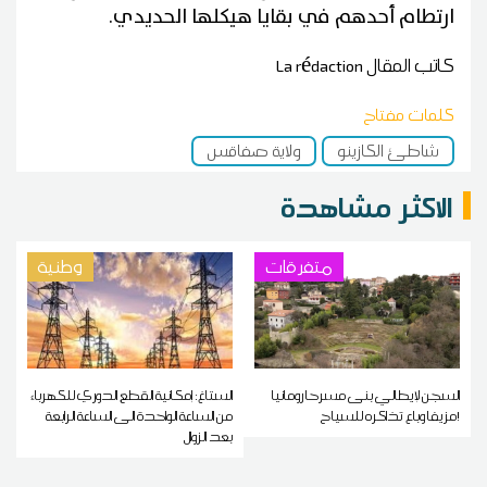
ارتطام أحدهم في بقايا هيكلها الحديدي.
كاتب المقال
La rédaction
كلمات مفتاح
شاطئ الكازينو
ولاية صفاقس
الاكثر مشاهدة
متفرقات
وطنية
السجن لإيطالي بنى مسرحا رومانيا
الستاغ: إمكانية القطع الدوري للكهرباء
مزيفا وباع تذاكره للسياح!
من الساعة الواحدة الى الساعة الرابعة
بعد الزوال