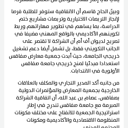
وبيّن الحاج قاسم أن الاتفاقية ستوفر للطلبة فرصا
لإنجاز التربصات الاختيارية وتربصات مشاريع ختم
الدراسة، بما يساهم في تطوير مهاراتهم وربط
تكوينهم الأكاديمي بالواقع المهني مضيفا في
تصريح لديوان أف أم أن الشراكة لا تقتصر على
الجانب التكويني فقط، بل تشمل أيضا دعم تشغيل
خريجي الجامعة، حيث أبدت جمعية معارض صفاقس
استعدادا مبدئيا لمنح خريجي جامعة صفاقس
الأولوية في الانتدابات.
من جانبه أكد المدير التجاري والمكلف بالعلاقات
الخارجية بجمعية المعارض والمؤتمرات الدولية
بصفاقس، عصام بن عبد الله، أن اتفاقية الشراكة
المبرمة مع جامعة صفاقس تندرج في إطار
استراتيجية الجمعية للانفتاح على مختلف مكونات
المنظومة الاقتصادية والأكاديمية ومكونات
المجتمع المدني.