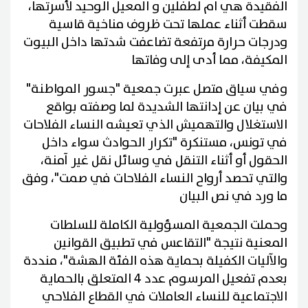
الفقيدة هي ام لطفلين و المعيل الوحيد لأسرتها،
سقطت أثناء عملها تحت ظروف مناخية قاسية
ودرجات حرارة مرتفعة تضاعفت شدتها داخل البيوت
المكيفة، مما أدى إلى وفاتها
وفي سياق متصل عبرت جمعية "جسور المواطنة"
في بيان عن إدانتها الشديدة لما وصفته بواقع
الاستغلال والتهميش الذي تعيشه النساء الفلاحات
في تونس، مستنكرة "تكرار الحوادث سواء داخل
الحقول أو أثناء التنقل في وسائل نقل غير آمنة،
والتي تحصد أرواح النساء الفلاحات في صمت"، وفق
ما ورد في نص البيان
وحملت الجمعية المسؤولية الكاملة للسلطات
المعنية نتيجة "التقاعس في تطبيق القوانين
والآليات الكفيلة بحماية هذه الفئة الهشة"، منددة
بعدم تفعيل المرسوم عدد 4 المتعلق بالحماية
الاجتماعية للنساء العاملات في القطاع الفلاحي