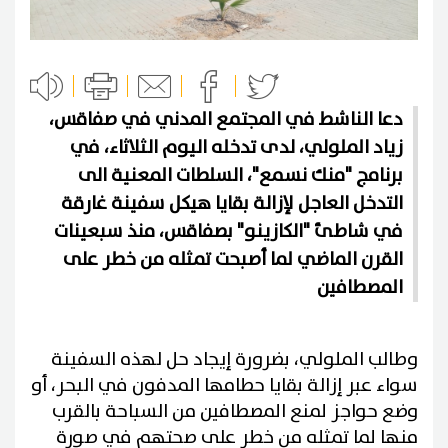
دعا الناشط في المجتمع المدني في صفاقس،
زياد الملولي، لدى تدخله اليوم الثلاثاء، في
برنامج "منك نسمع"، السلطات المعنية الى
التدخل العاجل لإزالة بقايا هيكل سفينة غارقة
في شاطئ "الكازينو" بصفاقس، منذ سبعينات
القرن الماضي لما أصبحت تمثله من خطر على
المصطافين
وطالب الملولي، بضرورة إيجاد حل لهذه السفينة
سواء عبر إزالة بقايا حطامها المدفون في البحر، أو
وضع حواجز لمنع المصطافين من السباحة بالقرب
منها لما تمثله من خطر على صحتهم في صورة