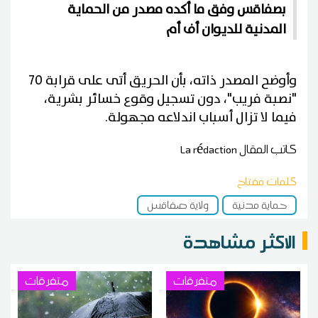
بصفاقس وفق ما أكده مصدر من الحماية
المدنية للديوان أف أم
وأوضح المصدر ذاته، بأن الحريق أتى على قرابة 70
"نصبة فريب"، دون تسجيل وقوع خسائر بشرية،
فيما لا تزال أسباب اندلاعه مجهولة.
كاتب المقال
La rédaction
كلمات مفتاح
حماية مدنية
ولاية صفاقس
الاكثر مشاهدة
متفرقات
متفرقات