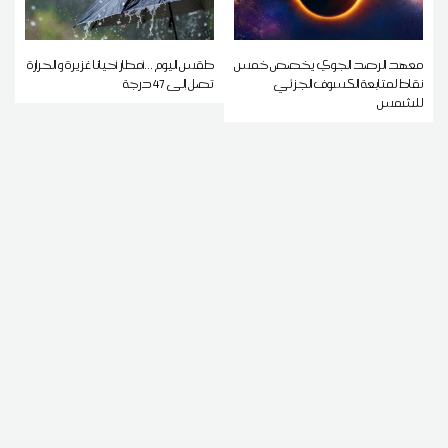
معهد الرصد الجوي يخصص خمس
طقس اليوم ...أمطار أحيانا غزيرة و الحرارة
نقاط لمتابعة الكسوف الجزئي
تصل إلى 47 درجة
للشمس