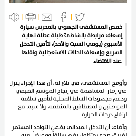
خصص المستشفى الجهوي بالمحرس سيارة
إسعاف مرابطة بالشاطئ طيلة عطلة نهاية
الأسبوع (يومي السبت والأحد)، لتأمين التدخل
السريع وإسعاف الحالات الاستعجالية ونقلها
عند الاقتضاء.
وأوضح المستشفى، في بلاغ له، أن هذا الإجراء ينزل
في إطار المساهمة في إنجاح الموسم الصيفي
ودعم مجهودات السلط المحلية لتأمين سلامة
المواطنين والمصطافين بالمنطقة، ولا سيما مع
ارتفاع درجات الحرارة.
وأضاف أن التدخل الميداني يضمن التواجد المستمر
لفريق صحي متكامل يضم سائقاً وممرضاً بعين