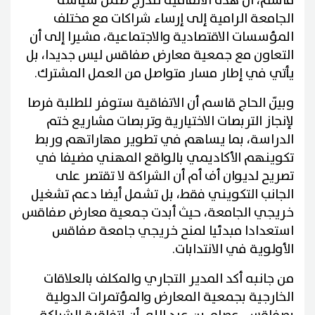
قاسم، أن هذه الاتفاقية تندرج ضمن سياسة
الجامعة الرامية إلى إرساء شراكات مع مختلف
المؤسسات الاقتصادية والاجتماعية، مشيرا إلى أن
التعاون مع جمعية معارض صفاقس ليس جديدا، بل
يأتي في إطار مسار متواصل من العمل المشترك.
وبيّن الحاج قاسم أن الاتفاقية ستوفر للطلبة فرصا
لإنجاز التربصات الاختيارية وتربصات مشاريع ختم
الدراسة، بما يساهم في تطوير مهاراتهم وربط
تكوينهم الأكاديمي بالواقع المهني مضيفا في
تصريح لديوان أف أم أن الشراكة لا تقتصر على
الجانب التكويني فقط، بل تشمل أيضا دعم تشغيل
خريجي الجامعة، حيث أبدت جمعية معارض صفاقس
استعدادا مبدئيا لمنح خريجي جامعة صفاقس
الأولوية في الانتدابات.
من جانبه أكد المدير التجاري والمكلف بالعلاقات
الخارجية بجمعية المعارض والمؤتمرات الدولية