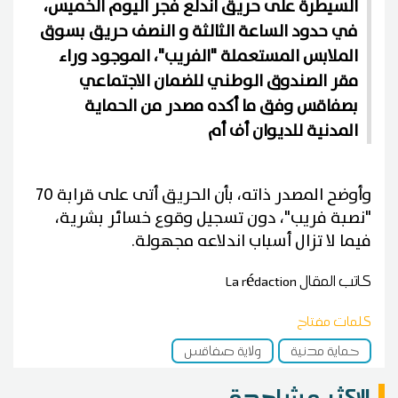
السيطرة على حريق اندلع فجر اليوم الخميس،
في حدود الساعة الثالثة و النصف حريق بسوق
الملابس المستعملة "الفريب"، الموجود وراء
مقر الصندوق الوطني للضمان الاجتماعي
بصفاقس وفق ما أكده مصدر من الحماية
المدنية للديوان أف أم
وأوضح المصدر ذاته، بأن الحريق أتى على قرابة 70
"نصبة فريب"، دون تسجيل وقوع خسائر بشرية،
فيما لا تزال أسباب اندلاعه مجهولة.
كاتب المقال
La rédaction
كلمات مفتاح
حماية مدنية
ولاية صفاقس
الاكثر مشاهدة