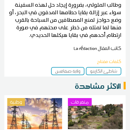
وطالب الملولي، بضرورة إيجاد حل لهذه السفينة
سواء عبر إزالة بقايا حطامها المدفون في البحر، أو
وضع حواجز لمنع المصطافين من السباحة بالقرب
منها لما تمثله من خطر على صحتهم في صورة
ارتطام أحدهم في بقايا هيكلها الحديدي.
كاتب المقال
La rédaction
كلمات مفتاح
شاطئ الكازينو
ولاية صفاقس
الاكثر مشاهدة
متفرقات
وطنية