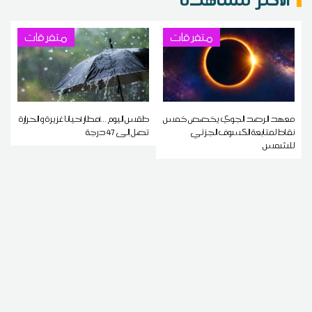
متفرقات
متفرقات
معهد الرصد الجوي يخصص خمس
طقس اليوم ...أمطار أحيانا غزيرة و الحرارة
نقاط لمتابعة الكسوف الجزئي
تصل إلى 47 درجة
للشمس