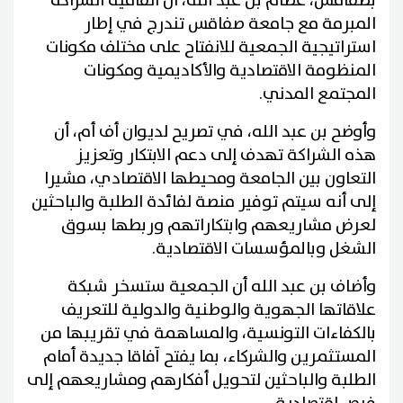
بصفاقس، عصام بن عبد الله، أن اتفاقية الشراكة
المبرمة مع جامعة صفاقس تندرج في إطار
استراتيجية الجمعية للانفتاح على مختلف مكونات
المنظومة الاقتصادية والأكاديمية ومكونات
المجتمع المدني.
وأوضح بن عبد الله، في تصريح لديوان أف أم، أن
هذه الشراكة تهدف إلى دعم الابتكار وتعزيز
التعاون بين الجامعة ومحيطها الاقتصادي، مشيرا
إلى أنه سيتم توفير منصة لفائدة الطلبة والباحثين
لعرض مشاريعهم وابتكاراتهم وربطها بسوق
الشغل وبالمؤسسات الاقتصادية.
وأضاف بن عبد الله أن الجمعية ستسخر شبكة
علاقاتها الجهوية والوطنية والدولية للتعريف
بالكفاءات التونسية، والمساهمة في تقريبها من
المستثمرين والشركاء، بما يفتح آفاقا جديدة أمام
الطلبة والباحثين لتحويل أفكارهم ومشاريعهم إلى