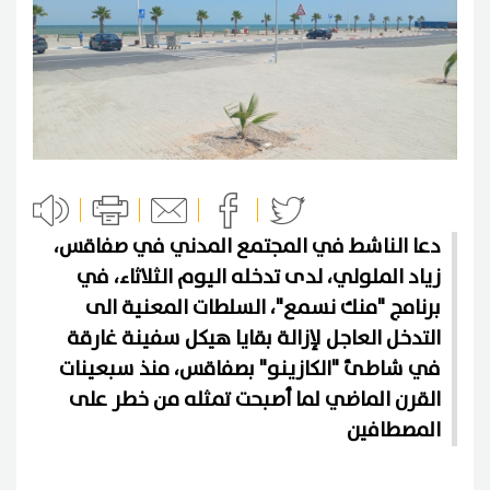
دعا الناشط في المجتمع المدني في صفاقس،
زياد الملولي، لدى تدخله اليوم الثلاثاء، في
برنامج "منك نسمع"، السلطات المعنية الى
التدخل العاجل لإزالة بقايا هيكل سفينة غارقة
في شاطئ "الكازينو" بصفاقس، منذ سبعينات
القرن الماضي لما أصبحت تمثله من خطر على
المصطافين