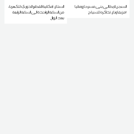
السجن لإيطالي بنى مسرحا رومانيا
الستاغ: إمكانية القطع الدوري للكهرباء
مزيفا وباع تذاكره للسياح!
من الساعة الواحدة الى الساعة الرابعة
بعد الزوال