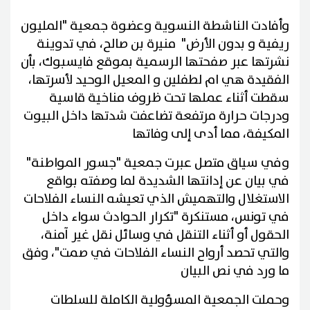
وأفادت الناشطة النسوية وعضوة جمعية "المليون
ريفية و بدون الأرض" منيرة بن صالح، في تدوينة
نشرتها عبر صفحتها الرسمية بموقع فايسبوك، بأن
الفقيدة هي ام لطفلين و المعيل الوحيد لأسرتها،
سقطت أثناء عملها تحت ظروف مناخية قاسية
ودرجات حرارة مرتفعة تضاعفت شدتها داخل البيوت
المكيفة، مما أدى إلى وفاتها
وفي سياق متصل عبرت جمعية "جسور المواطنة"
في بيان عن إدانتها الشديدة لما وصفته بواقع
الاستغلال والتهميش الذي تعيشه النساء الفلاحات
في تونس، مستنكرة "تكرار الحوادث سواء داخل
الحقول أو أثناء التنقل في وسائل نقل غير آمنة،
والتي تحصد أرواح النساء الفلاحات في صمت"، وفق
ما ورد في نص البيان
وحملت الجمعية المسؤولية الكاملة للسلطات