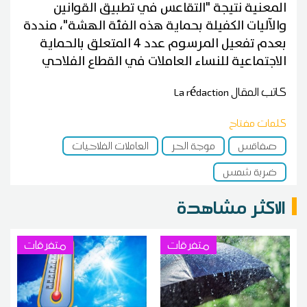
المعنية نتيجة "التقاعس في تطبيق القوانين
والآليات الكفيلة بحماية هذه الفئة الهشة"، منددة
بعدم تفعيل المرسوم عدد 4 المتعلق بالحماية
الاجتماعية للنساء العاملات في القطاع الفلاحي
كاتب المقال
La rédaction
كلمات مفتاح
صفاقس
موجة الحر
العاملات الفلاحيات
ضربة شمس
الاكثر مشاهدة
متفرقات
متفرقات