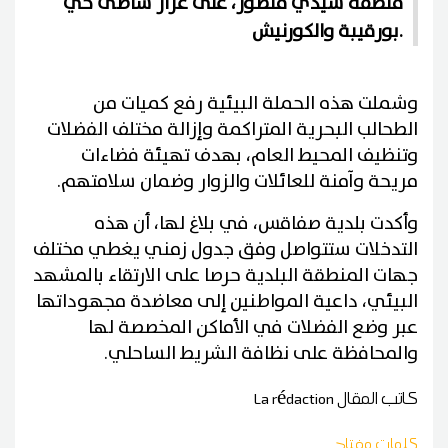
منطقة سيدي منصور، على غرار شاطئ حي
بورقيبة والكورنيش.
وشملت هذه الحملة البيئية رفع كميات من
الطحالب البحرية المتراكمة وإزالة مختلف الفضلات
وتنظيف المحيط العام، بهدف تهيئة فضاءات
مريحة وآمنة للعائلات والزوار وضمان سلامتهم.
وأكدت بلدية صفاقس، في بلاغ لها، أن هذه
التدخلات ستتواصل وفق جدول زمني يغطي مختلف
جهات المنطقة البلدية حرصا على الارتقاء بالمشهد
البيئي، داعية المواطنين إلى معاضدة مجهوداتها
عبر وضع الفضلات في الأماكن المخصصة لها
والمحافظة على نظافة الشريط الساحلي.
كاتب المقال
La rédaction
كلمات مفتاح