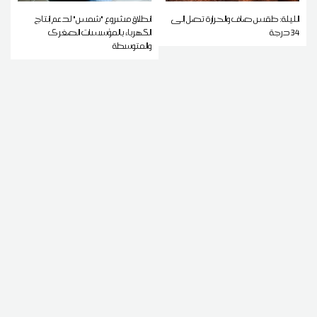
الليلة: طقس صاف والحرارة تصل إلى
انطلاق مشروع "شمس" لدعم إنتاج
34 درجة
الكهرباء بالمؤسسات الصغرى
والمتوسطة