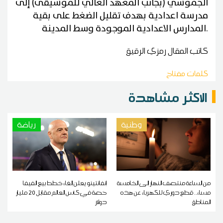
الجموسي (بجانب المعهد العالي للموسيقى) إلى
مدرسة اعدادية بهدف تقليل الضغط على بقية
.
المدارس الاعدادية الموجودة وسط المدينة
كاتب المقال
رمزي الرقيق
كلمات مفتاح
الاكثر مشاهدة
وطنية
رياضة
من الساعة منتصف النهار إلى الخامسة
إنفانتينو يعلن إلغاء خطط بيع الفيفا
مساء.. قطع دوري للكهرباء عن هذه
حصة في كأس العالم مقابل 20 مليار
المناطق
دولار