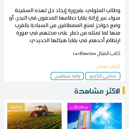
وطالب الملولي، بضرورة إيجاد حل لهذه السفينة
سواء عبر إزالة بقايا حطامها المدفون في البحر، أو
وضع حواجز لمنع المصطافين من السباحة بالقرب
منها لما تمثله من خطر على صحتهم في صورة
ارتطام أحدهم في بقايا هيكلها الحديدي.
كاتب المقال
La rédaction
كلمات مفتاح
شاطئ الكازينو
ولاية صفاقس
الاكثر مشاهدة
متفرقات
وطنية