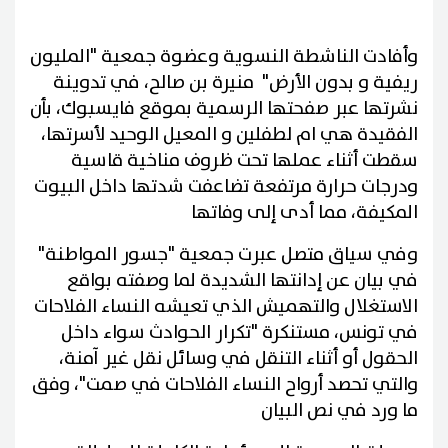
وأفادت الناشطة النسوية وعضوة جمعية "المليون
ريفية و بدون الأرض" منيرة بن صالح، في تدوينة
نشرتها عبر صفحتها الرسمية بموقع فايسبوك، بأن
الفقيدة هي ام لطفلين و المعيل الوحيد لأسرتها،
سقطت أثناء عملها تحت ظروف مناخية قاسية
ودرجات حرارة مرتفعة تضاعفت شدتها داخل البيوت
المكيفة، مما أدى إلى وفاتها
وفي سياق متصل عبرت جمعية "جسور المواطنة"
في بيان عن إدانتها الشديدة لما وصفته بواقع
الاستغلال والتهميش الذي تعيشه النساء الفلاحات
في تونس، مستنكرة "تكرار الحوادث سواء داخل
الحقول أو أثناء التنقل في وسائل نقل غير آمنة،
والتي تحصد أرواح النساء الفلاحات في صمت"، وفق
ما ورد في نص البيان