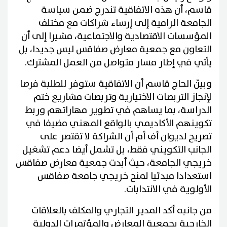
قاسم، أن هذه الاتفاقية تندرج ضمن سياسة
الجامعة الرامية إلى إرساء شراكات مع مختلف
المؤسسات الاقتصادية والاجتماعية، مشيرا إلى أن
التعاون مع جمعية معارض صفاقس ليس جديدا، بل
يأتي في إطار مسار متواصل من العمل المشترك.
وبيّن الحاج قاسم أن الاتفاقية ستوفر للطلبة فرصا
لإنجاز التربصات الاختيارية وتربصات مشاريع ختم
الدراسة، بما يساهم في تطوير مهاراتهم وربط
تكوينهم الأكاديمي بالواقع المهني مضيفا في
تصريح لديوان أف أم أن الشراكة لا تقتصر على
الجانب التكويني فقط، بل تشمل أيضا دعم تشغيل
خريجي الجامعة، حيث أبدت جمعية معارض صفاقس
استعدادا مبدئيا لمنح خريجي جامعة صفاقس
الأولوية في الانتدابات.
من جانبه أكد المدير التجاري والمكلف بالعلاقات
الخارجية بجمعية المعارض والمؤتمرات الدولية