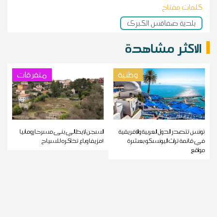
كلمات مفتاح
بلدية صفاقس الكبرى
الاكثر مشاهدة
وطنية
متفرقات
تونس تتصدر الدول العربية والإفريقية
السجن لإيطالي بنى مسرحا رومانيا
في قائمة تراث اليونسكو بعشرة
مزيفا وباع تذاكره للسياح!
مواقع