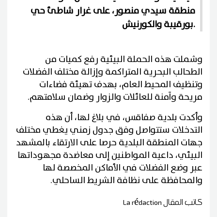
منطقة سيدي منصور، على غرار شاطئ حي
بورقيبة والكورنيش.
وشملت هذه الحملة البيئية رفع كميات من
الطحالب البحرية المتراكمة وإزالة مختلف الفضلات
وتنظيف المحيط العام، بهدف تهيئة فضاءات
مريحة وآمنة للعائلات والزوار وضمان سلامتهم.
وأكدت بلدية صفاقس، في بلاغ لها، أن هذه
التدخلات ستتواصل وفق جدول زمني يغطي مختلف
جهات المنطقة البلدية حرصا على الارتقاء بالمشهد
البيئي، داعية المواطنين إلى معاضدة مجهوداتها
عبر وضع الفضلات في الأماكن المخصصة لها
والمحافظة على نظافة الشريط الساحلي.
كاتب المقال
La rédaction