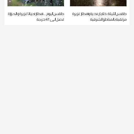
طقس الليلة: خلايا رعدية وأمطار غزيرة
طقس اليوم ...أمطار أحيانا غزيرة و الحرارة
مرتقبة بالمناطق الشرقية
تصل إلى 47 درجة