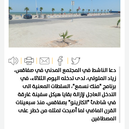
دعا الناشط في المجتمع المدني في صفاقس،
زياد الملولي، لدى تدخله اليوم الثلاثاء، في
برنامج "منك نسمع"، السلطات المعنية الى
التدخل العاجل لإزالة بقايا هيكل سفينة غارقة
في شاطئ "الكازينو" بصفاقس، منذ سبعينات
القرن الماضي لما أصبحت تمثله من خطر على
المصطافين