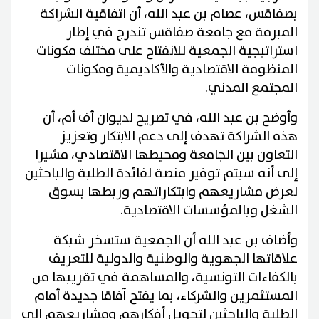
بصفاقس، عصام بن عبد الله، أن اتفاقية الشراكة
المبرمة مع جامعة صفاقس تندرج في إطار
استراتيجية الجمعية للانفتاح على مختلف مكونات
المنظومة الاقتصادية والأكاديمية ومكونات
المجتمع المدني.
وأوضح بن عبد الله، في تصريح لديوان أف أم، أن
هذه الشراكة تهدف إلى دعم الابتكار وتعزيز
التعاون بين الجامعة ومحيطها الاقتصادي، مشيرا
إلى أنه سيتم توفير منصة لفائدة الطلبة والباحثين
لعرض مشاريعهم وابتكاراتهم وربطها بسوق
الشغل وبالمؤسسات الاقتصادية.
وأضاف بن عبد الله أن الجمعية ستسخر شبكة
علاقاتها الجهوية والوطنية والدولية للتعريف
بالكفاءات التونسية، والمساهمة في تقريبها من
المستثمرين والشركاء، بما يفتح آفاقا جديدة أمام
الطلبة والباحثين لتحويل أفكارهم ومشاريعهم إلى