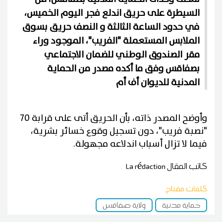
السيطرة على حريق اندلع فجر اليوم الخميس،
في حدود الساعة الثالثة و النصف حريق بسوق
الملابس المستعملة "الفريب"، الموجود وراء
مقر الصندوق الوطني للضمان الاجتماعي
بصفاقس وفق ما أكده مصدر من الحماية
المدنية للديوان أف أم
وأوضح المصدر ذاته، بأن الحريق أتى على قرابة 70
"نصبة فريب"، دون تسجيل وقوع خسائر بشرية،
فيما لا تزال أسباب اندلاعه مجهولة.
كاتب المقال
La rédaction
كلمات مفتاح
حماية مدنية
ولاية صفاقس