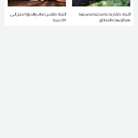
الليلة: خلايا رعدية محلية مصحوبة
الليلة: طقس صاف والحرارة تصل إلى
بأمطار بهذه المناطق
34 درجة