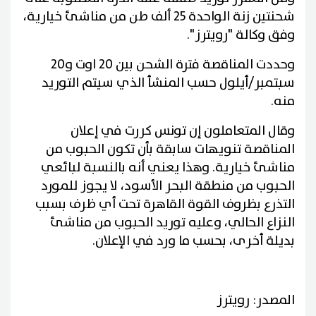
شحنتين زنة الواحدة 25 ألف طن من مناشئ خيارية،
وفق وكالة "رويترز".
وحددت المناقصة فترة الشحن بين 20 اوت و20
سبتمبر/أيلول حسب المنشأ الذي سيتم التوريد
منه.
وقال المتعاملون إن تونس كررت في إعلان
المناقصة تنويهات سابقة بأن تكون الحبوب من
مناشئ خيارية. وهذا يعني أنه بالنسبة لبائعي
الحبوب من منطقة البحر الأسود، لا يجوز للمورد
التذرع بظروف القوة القاهرة تحت أي ظرف بسبب
النزاع الحالي، وعليه توريد الحبوب من مناشئ
بديلة أخرى، بحسب ما ورد في الإعلان.
المصدر: رويترز