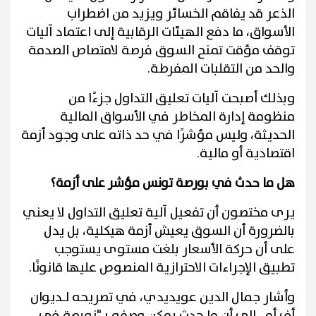
الذعر قد يفاقم الخسائر ويزيد من اضطراب
الأسواق، ما دفع الهيئات الرقابية إلى اعتماد آليات
توقف مؤقت تمنح السوق فرصة لامتصاص الصدمة
والحد من التقلبات المفرطة.
وبذلك أصبحت آليات تعليق التداول جزءًا من
منظومة إدارة المخاطر في الأسواق المالية
الحديثة، وليس مؤشرًا في حد ذاته على وجود أزمة
اقتصادية أو مالية.
هل ما حدث في بورصة تونس مؤشر على أزمة؟
يرى مختصون أن تفعيل آلية تعليق التداول لا يعني
بالضرورة أن السوق يعيش أزمة هيكلية، بل يدل
على أن حركة الأسعار بلغت مستوى يستوجب
تطبيق الإجراءات الاحترازية المنصوص عليها قانونًا.
وأشار جمال الدين عويديدي، في تصريحه لـديوان
أف أم، إلى أن ما حدث يمكن وصفه بـ"زوبعة في