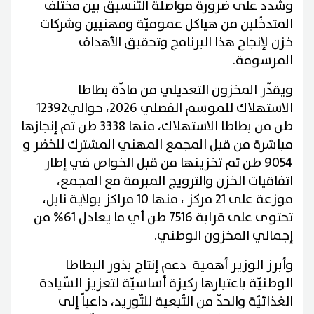
وشدد على ضرورة مواصلة التّنسيق بين مختلف
المتدخّلين من هياكل عموميّة ومهنيين وشركات
خزن لإنجاح هذا البرنامج وتحقيق الأهداف
المرسومة.
ويقدّر المخزون التعديلي من مادّة بطاطا
الاستهلاك للموسم الفصلي 2026، حوالي12392
طن من بطاطا الاستهلاك، منها 3338 طن تم إنجازها
مباشرة من قبل المجمع المهني المشترك للخضر و
9054 طن تم تخزينها من قبل الخواص في إطار
اتفاقيات الخزن والترويج المبرمة مع المجمع،
موزعة على 21 مركز ، منها 10 مراكز بولاية نابل،
تحتوى على قرابة 7516 طن أي ما يعادل 61% من
إجمالي المخزون الوطني.
وأبرز الوزير أهمية دعم إنتاج بذور البطاطا
الوطنيّة باعتبارها ركيزة أساسيّة لتعزيز السّيادة
الغذائيّة والحدّ من التّبعية للتّوريد، داعياً إلى