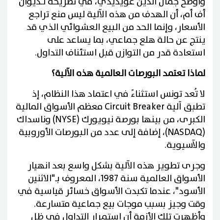
وأوضح جمال الدين عويديدي، في تصريحه لـديوان
أف أم، أن الهدف من هذه الآلية ليس منع تراجع
الأسعار، وإنما الحد من البيع العشوائي الذي قد
ينتج عن حالة هلع جماعي، بما يساعد على
استعادة قدر من التوازن قبل استئناف التداول.
لماذا تعتمد البورصات العالمية هذه الآلية؟
لا تُعد تونس استثناءً في اعتماد هذا النظام، إذ
تطبق آلية Circuit Breaker معظم الأسواق المالية
الكبرى، من بينها بورصة نيويورك (NYSE) وناسداك
(NASDAQ)، إضافة إلى عدد من البورصات الأوروبية
والآسيوية.
وجرى تطوير هذه الآلية بشكل واسع بعد انهيار
الأسواق العالمية سنة 1987، المعروف بـ"الاثنين
الأسود"، عندما تكبدت الأسواق خسائر قياسية في
وقت وجيز بسبب موجات بيع جماعية متسارعة.
وأظهرت تلك الأزمة أن استمرار التداول في ظل