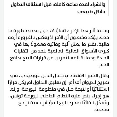
والشراء لمدة ساعة كاملة، قبل استئناف التداول
بشكل طبيعي
وبينما أثار هذا الإجراء تساؤلات حول مدى خطورة ما
حدث، يؤكد مختصون أن الأمر لا يعكس بالضرورة أزمة
مالية، بقدر ما يمثل آلية وقائية معمولًا بها في
كبرى الأسواق المالية العالمية للحد من التقلبات
الحادة وحماية المستثمرين من قرارات البيع بدافع
الذعر.
وقال الخبير الاقتصادي جمال الدين عويديدي، في
تصريح لـديوان أف أم، إن تعليق التداول لم يكن قرارًا
استثنائيًا أو نتيجة خلل في منظومة البورصة، وإنما
هو إجراء ينص عليه النظام الداخلي لبورصة تونس،
ويُفعّل تلقائيًا بمجرد بلوغ المؤشر نسبة تراجع
محددة.