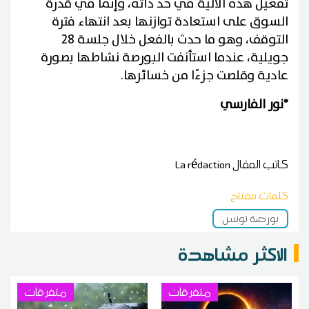
تفعيل هذه الآلية في حد ذاته، وإنما في قدرة
السوق على استعادة توازنها بعد انتهاء فترة
التوقف، وهو ما حدث بالفعل خلال جلسة 28
جويلية، عندما استأنفت البورصة نشاطها بصورة
عادية وقلصت جزءًا من خسائرها.
*نور الفارسي
كاتب المقال
La rédaction
كلمات مفتاح
بورصة تونس
الاكثر مشاهدة
متفرقات
متفرقات