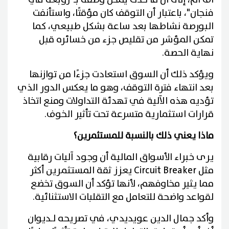
فنجان"، باعتبار أن التوقف كان مؤقتًا، واستأنفت
البورصة نشاطها بعد ساعة بشكل طبيعي، كما
تمكن المؤشر من تقليص جزء من خسائره قبل
نهاية الحصة.
ويؤكد ذلك أن السوق استعادت جزءًا من توازنها
بعد انتهاء فترة التوقف، وهو ما يعكس الدور الذي
تؤديه هذه الآلية في تهدئة التداولات ومنع اتخاذ
قرارات استثمارية متسرعة تحت تأثير الخوف.
ماذا يعني ذلك بالنسبة للمستثمرين؟
يرى خبراء الأسواق المالية أن وجود آليات رقابية
مثل Circuit Breaker يعزز ثقة المستثمرين أكثر
مما يثير مخاوفهم، لأنها تؤكد أن السوق تخضع
لقواعد واضحة للتعامل مع التقلبات الاستثنائية.
وأكد جمال الدين عويديدي، في تصريحه لـديوان