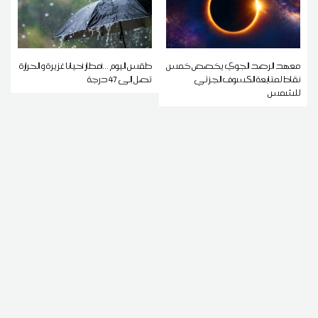
معهد الرصد الجوي يخصص خمس
طقس اليوم ...أمطار أحيانا غزيرة و الحرارة
نقاط لمتابعة الكسوف الجزئي
تصل إلى 47 درجة
للشمس