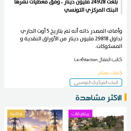
بلغت 24928 مليون دينار ، وفق معطيات نشرها
البنك المركزي التونسي
وأضاف المصدر ذاته أنه تم بتاريخ 5 أوت الجاري
تداول 29818 مليون دينار من الأوراق النقدية و
المسكوكات.
كاتب المقال
La rédaction
كلمات مفتاح
البنك المركزي التونسي
الاكثر مشاهدة
متفرقات
وطنية