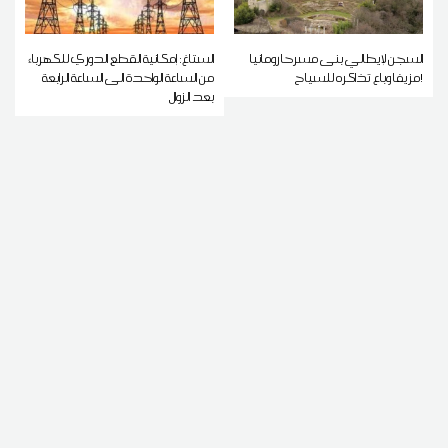
السجن لإيطالي بنى مسرحا رومانيا
الستاغ: إمكانية القطع الدوري للكهرباء
مزيفا وباع تذاكره للسياح!
من الساعة الواحدة الى الساعة الرابعة
بعد الزوال