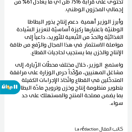
تحتوى على قرابة 7516 طن أي ما يعادل 61% من
إجمالي المخزون الوطني.
وأبرز الوزير أهمية دعم إنتاج بذور البطاطا
الوطنيّة باعتبارها ركيزة أساسيّة لتعزيز السّيادة
الغذائيّة والحدّ من التّبعية للتّوريد، داعياً إلى
مواصلة الاستثمار في هذا المجال والرّفع من طاقة
الإنتاج والخزن بما يستجيب لحاجيات القطاع.
واستمع الوزير، خلال مختلف محطّات الزّيارة، إلى
مشاغل المهنيين، مؤكّداً حرص الوزارة على مرافقة
المتدخّلين في القطاع واتّخاذ الإجراءات الكفيلة
بتطوير منظومة إنتاج وخزن وترويج مادّة البطاطا،
بما يضمن مصلحة المنتج والمستهلك على حد
سواء.
كاتب المقال
La rédaction