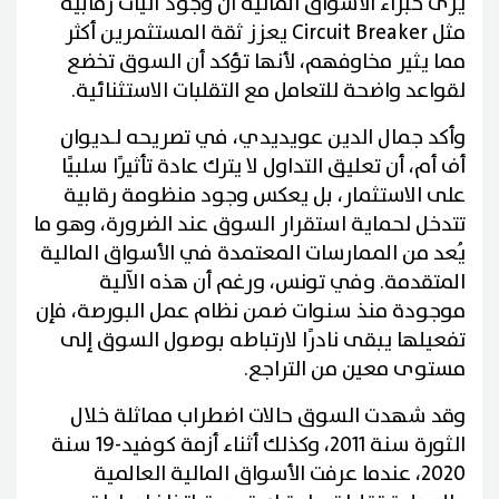
يرى خبراء الأسواق المالية أن وجود آليات رقابية
مثل Circuit Breaker يعزز ثقة المستثمرين أكثر
مما يثير مخاوفهم، لأنها تؤكد أن السوق تخضع
لقواعد واضحة للتعامل مع التقلبات الاستثنائية.
وأكد جمال الدين عويديدي، في تصريحه لـديوان
أف أم، أن تعليق التداول لا يترك عادة تأثيرًا سلبيًا
على الاستثمار، بل يعكس وجود منظومة رقابية
تتدخل لحماية استقرار السوق عند الضرورة، وهو ما
يُعد من الممارسات المعتمدة في الأسواق المالية
المتقدمة. وفي تونس، ورغم أن هذه الآلية
موجودة منذ سنوات ضمن نظام عمل البورصة، فإن
تفعيلها يبقى نادرًا لارتباطه بوصول السوق إلى
مستوى معين من التراجع.
وقد شهدت السوق حالات اضطراب مماثلة خلال
الثورة سنة 2011، وكذلك أثناء أزمة كوفيد-19 سنة
2020، عندما عرفت الأسواق المالية العالمية