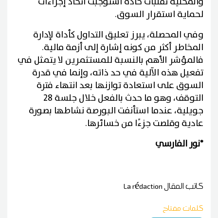
والمحلية تقلبات حادة استوجبت اتخاذ إجراءات
لحماية استقرار السوق.
وفي المحصلة، يبرز تعليق التداول كأداة لإدارة
المخاطر أكثر من كونه إشارة إلى أزمة مالية.
فالمؤشر الأهم بالنسبة للمستثمرين لا يتمثل في
تفعيل هذه الآلية في حد ذاته، وإنما في قدرة
السوق على استعادة توازنها بعد انتهاء فترة
التوقف، وهو ما حدث بالفعل خلال جلسة 28
جويلية، عندما استأنفت البورصة نشاطها بصورة
عادية وقلصت جزءًا من خسائرها.
*نور الفارسي
كاتب المقال
La rédaction
كلمات مفتاح