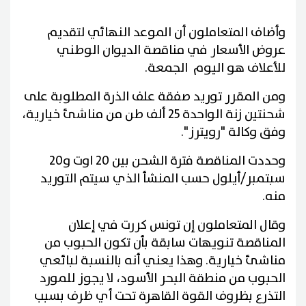
وأضاف المتعاملون أن الموعد النهائي لتقديم
عروض الأسعار في مناقصة الديوان الوطني
للأعلاف هو اليوم الجمعة.
ومن المقرر توريد صفقة علف الذرة المطلوبة على
شحنتين زنة الواحدة 25 ألف طن من مناشئ خيارية،
وفق وكالة "رويترز".
وحددت المناقصة فترة الشحن بين 20 اوت و20
سبتمبر/أيلول حسب المنشأ الذي سيتم التوريد
منه.
وقال المتعاملون إن تونس كررت في إعلان
المناقصة تنويهات سابقة بأن تكون الحبوب من
مناشئ خيارية. وهذا يعني أنه بالنسبة لبائعي
الحبوب من منطقة البحر الأسود، لا يجوز للمورد
التذرع بظروف القوة القاهرة تحت أي ظرف بسبب