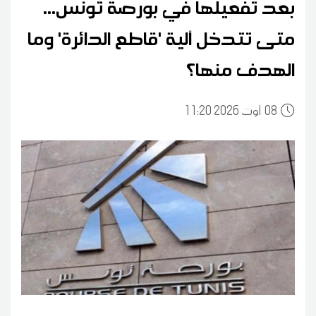
بعد تفعيلها في بورصة تونس...
متى تتدخل آلية 'قاطع الدائرة' وما
الهدف منها؟
08
11:20 2026 أوت