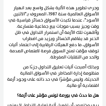
وجرى تطوير هذه الآلية بشكل واسع بعد انهيار
الأسواق العالمية سنة 1987، المعروف بـ"الاثنين
الأسود"، عندما تكبدت الأسواق خسائر قياسية في
وقت وجيز بسبب موجات بيع جماعية متسارعة.
وأظهرت تلك الأزمة أن استمرار التداول في ظل
الذعر قد يفاقم الخسائر ويزيد من اضطراب
الأسواق، ما دفع الهيئات الرقابية إلى اعتماد آليات
توقف مؤقت تمنح السوق فرصة لامتصاص الصدمة
والحد من التقلبات المفرطة.
وبذلك أصبحت آليات تعليق التداول جزءًا من
منظومة إدارة المخاطر في الأسواق المالية
الحديثة، وليس مؤشرًا في حد ذاته على وجود أزمة
اقتصادية أو مالية.
هل ما حدث في بورصة تونس مؤشر على أزمة؟
يرى مختصون أن تفعيل آلية تعليق التداول لا يعني