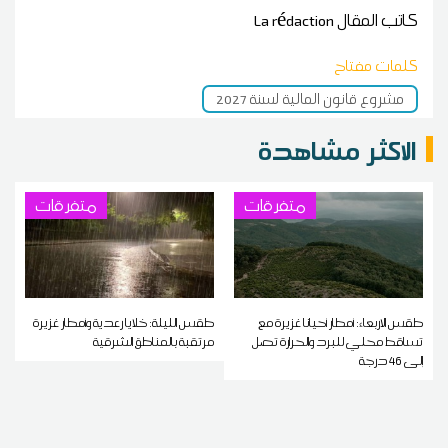
كاتب المقال
La rédaction
كلمات مفتاح
مشروع قانون المالية لسنة 2027
الاكثر مشاهدة
متفرقات
متفرقات
طقس الاربعاء: أمطار أحيانا غزيرة مع
طقس الليلة: خلايا رعدية وأمطار غزيرة
تساقط محلي للبرد والحرارة تصل
مرتقبة بالمناطق الشرقية
إلى 46 درجة