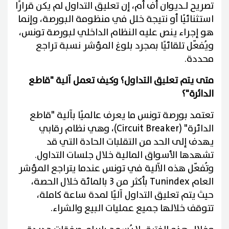
تصريح لـديوان أف أم، إن تعليق التداول لم يكن قرارًا
استثنائيًا أو نتيجة خلل في منظومة البورصة، وإنما
هو إجراء ينص عليه النظام الداخلي لبورصة تونس،
ويُفعّل تلقائيًا بمجرد بلوغ المؤشر نسبة تراجع
محددة.
متى يتم تعليق التداول؟ وكيف تعمل آلية "قاطع
الدائرة"؟
تعتمد بورصة تونس ما يعرف عالميًا بآلية "قاطع
الدائرة" (Circuit Breaker)، وهي نظام رقابي
يهدف إلى الحد من التقلبات الحادة التي قد
تشهدها الأسواق المالية خلال جلسات التداول.
وتُفعّل هذه الآلية في تونس عندما يتراجع المؤشر
العام Tunindex بأكثر من 3 بالمائة خلال الحصة،
حيث يتم تعليق التداول آليًا لمدة ساعة كاملة،
تتوقف خلالها جميع عمليات البيع والشراء.