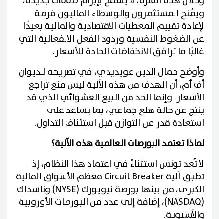
وخلال هذه الفترة، لا يُسمح بإبرام صفقات جديدة،
ويُمنح المستثمرون والوسطاء الماليون فرصة
لإعادة تقييم المعطيات الاقتصادية والمالية بعيدًا
عن الضغوط النفسية وردود الفعل الانفعالية التي
غالبًا ما ترافق الانخفاضات الحادة للأسعار.
وأوضح جمال الدين عويديدي، في تصريحه لـديوان
أف أم، أن الهدف من هذه الآلية ليس منع تراجع
الأسعار، وإنما الحد من البيع العشوائي الذي قد
ينتج عن حالة هلع جماعي، بما يساعد على
استعادة قدر من التوازن قبل استئناف التداول.
لماذا تعتمد البورصات العالمية هذه الآلية؟
لا تُعد تونس استثناءً في اعتماد هذا النظام، إذ
تطبق آلية Circuit Breaker معظم الأسواق المالية
الكبرى، من بينها بورصة نيويورك (NYSE) وناسداك
(NASDAQ)، إضافة إلى عدد من البورصات الأوروبية
والآسيوية.