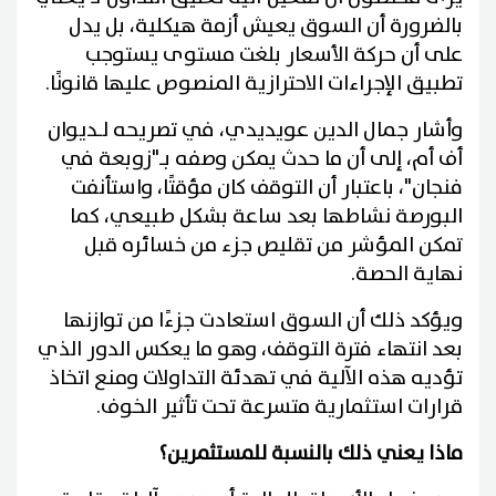
بالضرورة أن السوق يعيش أزمة هيكلية، بل يدل
على أن حركة الأسعار بلغت مستوى يستوجب
تطبيق الإجراءات الاحترازية المنصوص عليها قانونًا.
وأشار جمال الدين عويديدي، في تصريحه لـديوان
أف أم، إلى أن ما حدث يمكن وصفه بـ"زوبعة في
فنجان"، باعتبار أن التوقف كان مؤقتًا، واستأنفت
البورصة نشاطها بعد ساعة بشكل طبيعي، كما
تمكن المؤشر من تقليص جزء من خسائره قبل
نهاية الحصة.
ويؤكد ذلك أن السوق استعادت جزءًا من توازنها
بعد انتهاء فترة التوقف، وهو ما يعكس الدور الذي
تؤديه هذه الآلية في تهدئة التداولات ومنع اتخاذ
قرارات استثمارية متسرعة تحت تأثير الخوف.
ماذا يعني ذلك بالنسبة للمستثمرين؟