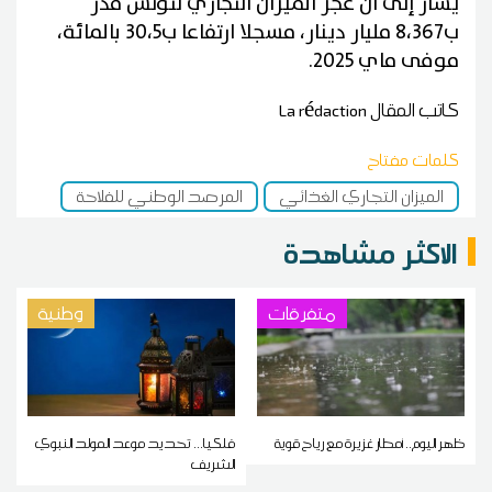
يشار إلى أنّ عجز الميزان التجاري لتونس قدر
ب8،367 مليار دينار، مسجلا ارتفاعا ب30،5 بالمائة،
موفى ماي 2025.
كاتب المقال
La rédaction
كلمات مفتاح
الميزان التجاري الغذائي
المرصد الوطني للفلاحة
الاكثر مشاهدة
متفرقات
وطنية
ظهر اليوم.. أمطار غزيرة مع رياح قوية
فلكيا... تحديد موعد المولد النبوي
الشريف