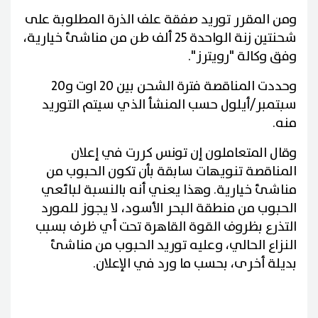
ومن المقرر توريد صفقة علف الذرة المطلوبة على
شحنتين زنة الواحدة 25 ألف طن من مناشئ خيارية،
وفق وكالة "رويترز".
وحددت المناقصة فترة الشحن بين 20 اوت و20
سبتمبر/أيلول حسب المنشأ الذي سيتم التوريد
منه.
وقال المتعاملون إن تونس كررت في إعلان
المناقصة تنويهات سابقة بأن تكون الحبوب من
مناشئ خيارية. وهذا يعني أنه بالنسبة لبائعي
الحبوب من منطقة البحر الأسود، لا يجوز للمورد
التذرع بظروف القوة القاهرة تحت أي ظرف بسبب
النزاع الحالي، وعليه توريد الحبوب من مناشئ
بديلة أخرى، بحسب ما ورد في الإعلان.