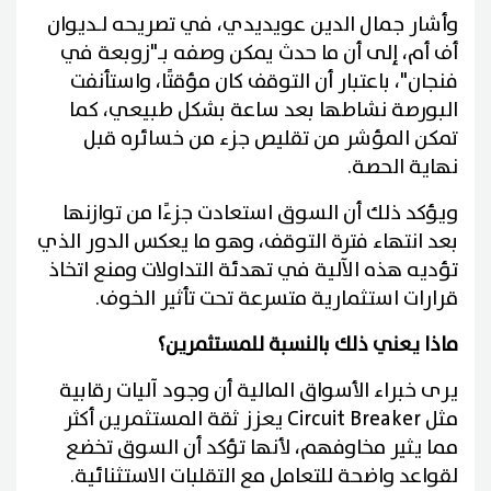
وأشار جمال الدين عويديدي، في تصريحه لـديوان
أف أم، إلى أن ما حدث يمكن وصفه بـ"زوبعة في
فنجان"، باعتبار أن التوقف كان مؤقتًا، واستأنفت
البورصة نشاطها بعد ساعة بشكل طبيعي، كما
تمكن المؤشر من تقليص جزء من خسائره قبل
نهاية الحصة.
ويؤكد ذلك أن السوق استعادت جزءًا من توازنها
بعد انتهاء فترة التوقف، وهو ما يعكس الدور الذي
تؤديه هذه الآلية في تهدئة التداولات ومنع اتخاذ
قرارات استثمارية متسرعة تحت تأثير الخوف.
ماذا يعني ذلك بالنسبة للمستثمرين؟
يرى خبراء الأسواق المالية أن وجود آليات رقابية
مثل Circuit Breaker يعزز ثقة المستثمرين أكثر
مما يثير مخاوفهم، لأنها تؤكد أن السوق تخضع
لقواعد واضحة للتعامل مع التقلبات الاستثنائية.