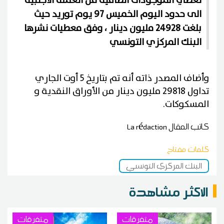
تغطي الموجودات الصافية من العملة الأجنبية
الى حدود اليوم الخميس 97 يوم توريد حيث
بلغت 24928 مليون دينار ، وفق معطيات نشرها
البنك المركزي التونسي
وأضاف المصدر ذاته أنه تم بتاريخ 5 أوت الجاري
تداول 29818 مليون دينار من الأوراق النقدية و
المسكوكات.
كاتب المقال
La rédaction
كلمات مفتاح
البنك المركزي التونسي
الاكثر مشاهدة
متفرقات
متفرقات