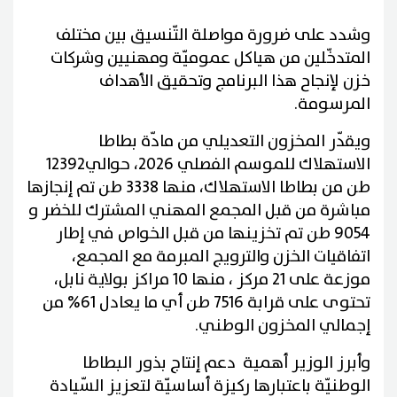
وشدد على ضرورة مواصلة التّنسيق بين مختلف
المتدخّلين من هياكل عموميّة ومهنيين وشركات
خزن لإنجاح هذا البرنامج وتحقيق الأهداف
المرسومة.
ويقدّر المخزون التعديلي من مادّة بطاطا
الاستهلاك للموسم الفصلي 2026، حوالي12392
طن من بطاطا الاستهلاك، منها 3338 طن تم إنجازها
مباشرة من قبل المجمع المهني المشترك للخضر و
9054 طن تم تخزينها من قبل الخواص في إطار
اتفاقيات الخزن والترويج المبرمة مع المجمع،
موزعة على 21 مركز ، منها 10 مراكز بولاية نابل،
تحتوى على قرابة 7516 طن أي ما يعادل 61% من
إجمالي المخزون الوطني.
وأبرز الوزير أهمية دعم إنتاج بذور البطاطا
الوطنيّة باعتبارها ركيزة أساسيّة لتعزيز السّيادة