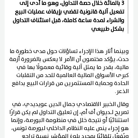
3 بالمائة خلال حصة التداول، وهو ما أدى إلى
تفعيل آلية قانونية تقضي بإيقاف عمليات البيع
والشراء لمدة ساعة كاملة، قبل استئناف التداول
بشكل طبيعي
وبينما أثار هذا الإجراء تساؤلات حول مدى خطورة ما
حدث، يؤكد مختصون أن الأمر لا يعكس بالضرورة أزمة
مالية، بقدر ما يمثل آلية وقائية معمولًا بها في
كبرى الأسواق المالية العالمية للحد من التقلبات
الحادة وحماية المستثمرين من قرارات البيع بدافع
الذعر.
وقال الخبير الاقتصادي جمال الدين عويديدي، في
تصريح لـديوان أف أم، إن تعليق التداول لم يكن قرارًا
استثنائيًا أو نتيجة خلل في منظومة البورصة، وإنما
هو إجراء ينص عليه النظام الداخلي لبورصة تونس،
ويُفعّل تلقائيًا بمجرد بلوغ المؤشر نسبة تراجع