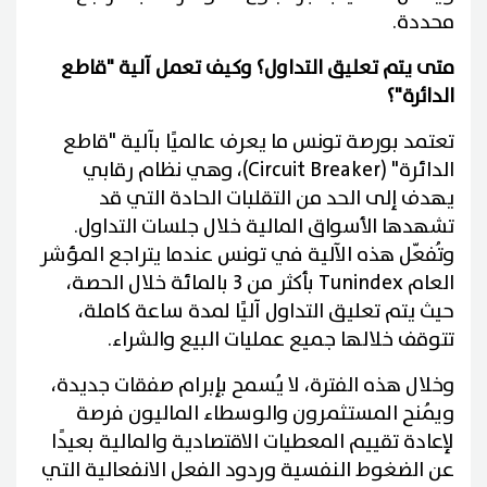
محددة.
متى يتم تعليق التداول؟ وكيف تعمل آلية "قاطع
الدائرة"؟
تعتمد بورصة تونس ما يعرف عالميًا بآلية "قاطع
الدائرة" (Circuit Breaker)، وهي نظام رقابي
يهدف إلى الحد من التقلبات الحادة التي قد
تشهدها الأسواق المالية خلال جلسات التداول.
وتُفعّل هذه الآلية في تونس عندما يتراجع المؤشر
العام Tunindex بأكثر من 3 بالمائة خلال الحصة،
حيث يتم تعليق التداول آليًا لمدة ساعة كاملة،
تتوقف خلالها جميع عمليات البيع والشراء.
وخلال هذه الفترة، لا يُسمح بإبرام صفقات جديدة،
ويُمنح المستثمرون والوسطاء الماليون فرصة
لإعادة تقييم المعطيات الاقتصادية والمالية بعيدًا
عن الضغوط النفسية وردود الفعل الانفعالية التي