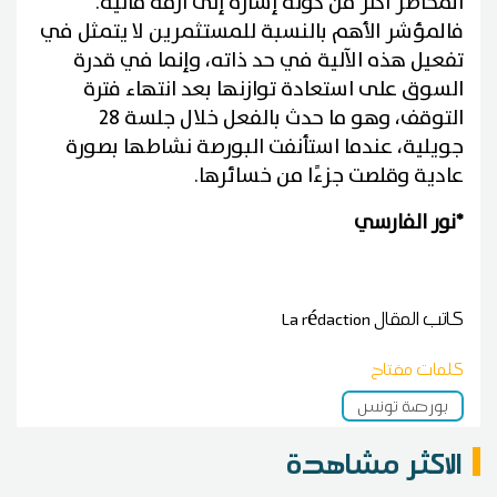
المخاطر أكثر من كونه إشارة إلى أزمة مالية.
فالمؤشر الأهم بالنسبة للمستثمرين لا يتمثل في
تفعيل هذه الآلية في حد ذاته، وإنما في قدرة
السوق على استعادة توازنها بعد انتهاء فترة
التوقف، وهو ما حدث بالفعل خلال جلسة 28
جويلية، عندما استأنفت البورصة نشاطها بصورة
عادية وقلصت جزءًا من خسائرها.
*نور الفارسي
كاتب المقال
La rédaction
كلمات مفتاح
بورصة تونس
الاكثر مشاهدة