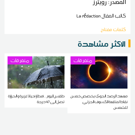
المصدر: رويترز
كاتب المقال
La rédaction
كلمات مفتاح
الاكثر مشاهدة
متفرقات
متفرقات
معهد الرصد الجوي يخصص خمس
طقس اليوم ...أمطار أحيانا غزيرة و الحرارة
نقاط لمتابعة الكسوف الجزئي
تصل إلى 47 درجة
للشمس