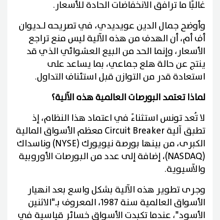
غالبًا ما ترافق الانخفاضات الحادة للأسعار.
وأوضح جمال الدين عويديدي، في تصريحه لـديوان
أف أم، أن الهدف من هذه الآلية ليس منع تراجع
الأسعار، وإنما الحد من البيع العشوائي الذي قد
ينتج عن حالة هلع جماعي، بما يساعد على
استعادة قدر من التوازن قبل استئناف التداول.
لماذا تعتمد البورصات العالمية هذه الآلية؟
لا تُعد تونس استثناءً في اعتماد هذا النظام، إذ
تطبق آلية Circuit Breaker معظم الأسواق المالية
الكبرى، من بينها بورصة نيويورك (NYSE) وناسداك
(NASDAQ)، إضافة إلى عدد من البورصات الأوروبية
والآسيوية.
وجرى تطوير هذه الآلية بشكل واسع بعد انهيار
الأسواق العالمية سنة 1987، المعروف بـ"الاثنين
الأسود"، عندما تكبدت الأسواق خسائر قياسية في