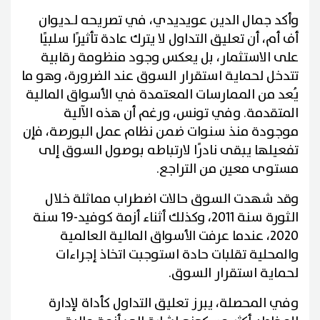
وأكد جمال الدين عويديدي، في تصريحه لـديوان
أف أم، أن تعليق التداول لا يترك عادة تأثيرًا سلبيًا
على الاستثمار، بل يعكس وجود منظومة رقابية
تتدخل لحماية استقرار السوق عند الضرورة، وهو ما
يُعد من الممارسات المعتمدة في الأسواق المالية
المتقدمة. وفي تونس، ورغم أن هذه الآلية
موجودة منذ سنوات ضمن نظام عمل البورصة، فإن
تفعيلها يبقى نادرًا لارتباطه بوصول السوق إلى
مستوى معين من التراجع.
وقد شهدت السوق حالات اضطراب مماثلة خلال
الثورة سنة 2011، وكذلك أثناء أزمة كوفيد-19 سنة
2020، عندما عرفت الأسواق المالية العالمية
والمحلية تقلبات حادة استوجبت اتخاذ إجراءات
لحماية استقرار السوق.
وفي المحصلة، يبرز تعليق التداول كأداة لإدارة