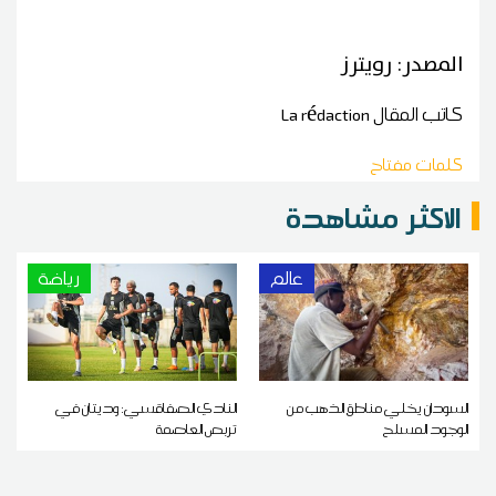
المصدر: رويترز
كاتب المقال
La rédaction
كلمات مفتاح
الاكثر مشاهدة
عالم
رياضة
السودان يخلي مناطق الذهب من
النادي الصفاقسي: وديتان في
الوجود المسلح
تربص العاصمة