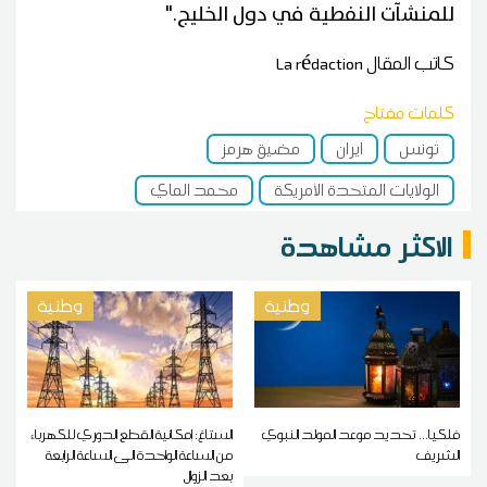
للمنشآت النفطية في دول الخليج."
كاتب المقال
La rédaction
كلمات مفتاح
تونس
ايران
مضيق هرمز
الولايات المتحدة الأمريكة
محمد الماي
الاكثر مشاهدة
وطنية
وطنية
فلكيا... تحديد موعد المولد النبوي
الستاغ: إمكانية القطع الدوري للكهرباء
الشريف
من الساعة الواحدة الى الساعة الرابعة
بعد الزوال