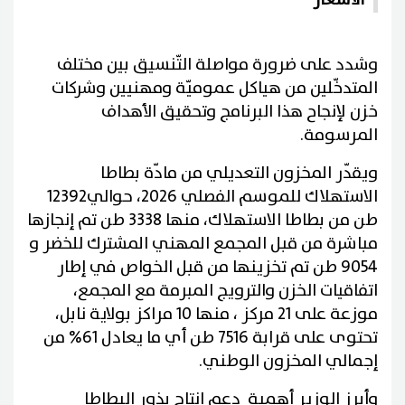
وشدد على ضرورة مواصلة التّنسيق بين مختلف
المتدخّلين من هياكل عموميّة ومهنيين وشركات
خزن لإنجاح هذا البرنامج وتحقيق الأهداف
المرسومة.
ويقدّر المخزون التعديلي من مادّة بطاطا
الاستهلاك للموسم الفصلي 2026، حوالي12392
طن من بطاطا الاستهلاك، منها 3338 طن تم إنجازها
مباشرة من قبل المجمع المهني المشترك للخضر و
9054 طن تم تخزينها من قبل الخواص في إطار
اتفاقيات الخزن والترويج المبرمة مع المجمع،
موزعة على 21 مركز ، منها 10 مراكز بولاية نابل،
تحتوى على قرابة 7516 طن أي ما يعادل 61% من
إجمالي المخزون الوطني.
وأبرز الوزير أهمية دعم إنتاج بذور البطاطا