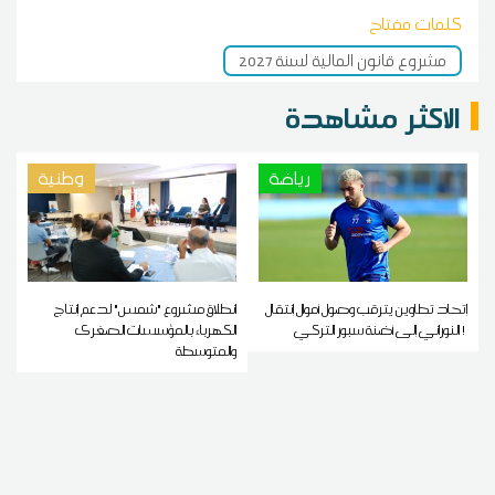
كلمات مفتاح
مشروع قانون المالية لسنة 2027
الاكثر مشاهدة
رياضة
وطنية
إتحاد تطاوين يترقب وصول أموال إنتقال
انطلاق مشروع "شمس" لدعم إنتاج
النوراني إلى أضنة سبور التركي !
الكهرباء بالمؤسسات الصغرى
والمتوسطة