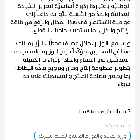
الوطنيّة باعتبارها ركيزة أساسيّة لتعزيز السّيادة
الغذائيّة والحدّ من التّبعية للتّوريد، داعياً إلى
مواصلة الاستثمار في هذا المجال والرّفع من طاقة
الإنتاج والخزن بما يستجيب لحاجيات القطاع.
واستمع الوزير، خلال مختلف محطّات الزّيارة، إلى
مشاغل المهنيين، مؤكّداً حرص الوزارة على مرافقة
المتدخّلين في القطاع واتّخاذ الإجراءات الكفيلة
بتطوير منظومة إنتاج وخزن وترويج مادّة البطاطا،
بما يضمن مصلحة المنتج والمستهلك على حد
سواء.
كاتب المقال
La rédaction
كلمات مفتاح
وزارة الفلاحة و الموارد المائية و الصيد البحري