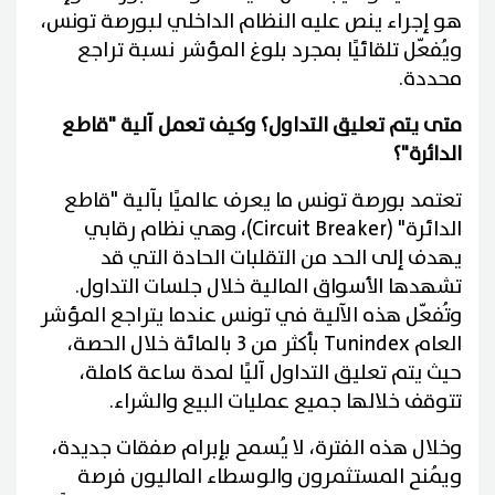
هو إجراء ينص عليه النظام الداخلي لبورصة تونس،
ويُفعّل تلقائيًا بمجرد بلوغ المؤشر نسبة تراجع
محددة.
متى يتم تعليق التداول؟ وكيف تعمل آلية "قاطع
الدائرة"؟
تعتمد بورصة تونس ما يعرف عالميًا بآلية "قاطع
الدائرة" (Circuit Breaker)، وهي نظام رقابي
يهدف إلى الحد من التقلبات الحادة التي قد
تشهدها الأسواق المالية خلال جلسات التداول.
وتُفعّل هذه الآلية في تونس عندما يتراجع المؤشر
العام Tunindex بأكثر من 3 بالمائة خلال الحصة،
حيث يتم تعليق التداول آليًا لمدة ساعة كاملة،
تتوقف خلالها جميع عمليات البيع والشراء.
وخلال هذه الفترة، لا يُسمح بإبرام صفقات جديدة،
ويُمنح المستثمرون والوسطاء الماليون فرصة