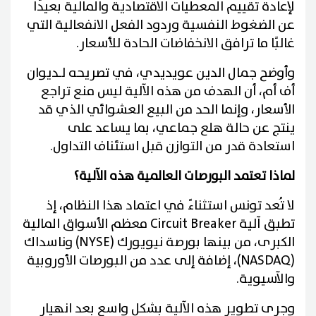
لإعادة تقييم المعطيات الاقتصادية والمالية بعيدًا
عن الضغوط النفسية وردود الفعل الانفعالية التي
غالبًا ما ترافق الانخفاضات الحادة للأسعار.
وأوضح جمال الدين عويديدي، في تصريحه لـديوان
أف أم، أن الهدف من هذه الآلية ليس منع تراجع
الأسعار، وإنما الحد من البيع العشوائي الذي قد
ينتج عن حالة هلع جماعي، بما يساعد على
استعادة قدر من التوازن قبل استئناف التداول.
لماذا تعتمد البورصات العالمية هذه الآلية؟
لا تُعد تونس استثناءً في اعتماد هذا النظام، إذ
تطبق آلية Circuit Breaker معظم الأسواق المالية
الكبرى، من بينها بورصة نيويورك (NYSE) وناسداك
(NASDAQ)، إضافة إلى عدد من البورصات الأوروبية
والآسيوية.
وجرى تطوير هذه الآلية بشكل واسع بعد انهيار