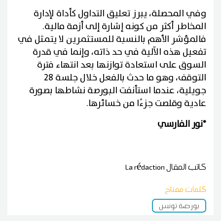
وفي المحصلة، يبرز تعليق التداول كأداة لإدارة
المخاطر أكثر من كونه إشارة إلى أزمة مالية.
فالمؤشر الأهم بالنسبة للمستثمرين لا يتمثل في
تفعيل هذه الآلية في حد ذاته، وإنما في قدرة
السوق على استعادة توازنها بعد انتهاء فترة
التوقف، وهو ما حدث بالفعل خلال جلسة 28
جويلية، عندما استأنفت البورصة نشاطها بصورة
عادية وقلصت جزءًا من خسائرها.
*نور الفارسي
كاتب المقال
La rédaction
كلمات مفتاح
بورصة تونس