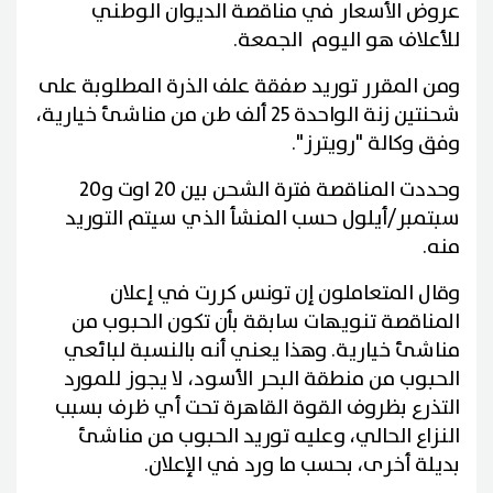
عروض الأسعار في مناقصة الديوان الوطني
للأعلاف هو اليوم الجمعة.
ومن المقرر توريد صفقة علف الذرة المطلوبة على
شحنتين زنة الواحدة 25 ألف طن من مناشئ خيارية،
وفق وكالة "رويترز".
وحددت المناقصة فترة الشحن بين 20 اوت و20
سبتمبر/أيلول حسب المنشأ الذي سيتم التوريد
منه.
وقال المتعاملون إن تونس كررت في إعلان
المناقصة تنويهات سابقة بأن تكون الحبوب من
مناشئ خيارية. وهذا يعني أنه بالنسبة لبائعي
الحبوب من منطقة البحر الأسود، لا يجوز للمورد
التذرع بظروف القوة القاهرة تحت أي ظرف بسبب
النزاع الحالي، وعليه توريد الحبوب من مناشئ
بديلة أخرى، بحسب ما ورد في الإعلان.