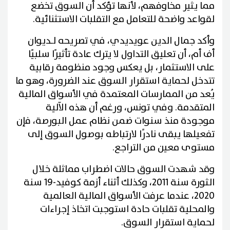
مما يثير مخاوفهم، لأنها تؤكد أن السوق تخضع
لقواعد واضحة للتعامل مع التقلبات الاستثنائية.
وأكد جمال الدين عويديدي، في تصريحه لـديوان
أف أم، أن تعليق التداول لا يترك عادة تأثيرًا سلبيًا
على الاستثمار، بل يعكس وجود منظومة رقابية
تتدخل لحماية استقرار السوق عند الضرورة، وهو ما
يُعد من الممارسات المعتمدة في الأسواق المالية
المتقدمة. وفي تونس، ورغم أن هذه الآلية
موجودة منذ سنوات ضمن نظام عمل البورصة، فإن
تفعيلها يبقى نادرًا لارتباطه بوصول السوق إلى
مستوى معين من التراجع.
وقد شهدت السوق حالات اضطراب مماثلة خلال
الثورة سنة 2011، وكذلك أثناء أزمة كوفيد-19 سنة
2020، عندما عرفت الأسواق المالية العالمية
والمحلية تقلبات حادة استوجبت اتخاذ إجراءات
لحماية استقرار السوق.