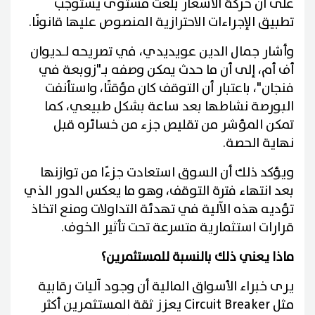
على أن حركة الأسعار بلغت مستوى يستوجب
تطبيق الإجراءات الاحترازية المنصوص عليها قانونًا.
وأشار جمال الدين عويديدي، في تصريحه لـديوان
أف أم، إلى أن ما حدث يمكن وصفه بـ"زوبعة في
فنجان"، باعتبار أن التوقف كان مؤقتًا، واستأنفت
البورصة نشاطها بعد ساعة بشكل طبيعي، كما
تمكن المؤشر من تقليص جزء من خسائره قبل
نهاية الحصة.
ويؤكد ذلك أن السوق استعادت جزءًا من توازنها
بعد انتهاء فترة التوقف، وهو ما يعكس الدور الذي
تؤديه هذه الآلية في تهدئة التداولات ومنع اتخاذ
قرارات استثمارية متسرعة تحت تأثير الخوف.
ماذا يعني ذلك بالنسبة للمستثمرين؟
يرى خبراء الأسواق المالية أن وجود آليات رقابية
مثل Circuit Breaker يعزز ثقة المستثمرين أكثر