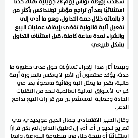
شهدت بورصة تونس يوم 28 جويلية 2026 حدثًا
استثنائيًا بعد أن تراجع مؤشر توننداكس بأكثر من
3 بالمائة خلال حصة التداول، وهو ما أدى إلى
تفعيل آلية قانونية تقضي بإيقاف عمليات البيع
والشراء لمدة ساعة كاملة، قبل استئناف التداول
بشكل طبيعي
وبينما أثار هذا الإجراء تساؤلات حول مدى خطورة ما
حدث، يؤكد مختصون أن الأمر لا يعكس بالضرورة أزمة
مالية، بقدر ما يمثل آلية وقائية معمولًا بها في
كبرى الأسواق المالية العالمية للحد من التقلبات
الحادة وحماية المستثمرين من قرارات البيع بدافع
الذعر.
وقال الخبير الاقتصادي جمال الدين عويديدي، في
تصريح لـديوان أف أم، إن تعليق التداول لم يكن قرارًا
استثنائيًا أو نتيجة خلل في منظومة البورصة، وإنما