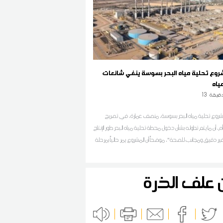
روع تحلية مياه البحر بسوسة ينفي شائعات
ياه
قيقة
13
مشروع تحلية مياه البحر بسوسة، منصف عمارة، في تصريح
م، أن ما يتم تداوله بشأن دخول محطة تحلية مياه البحر طور الإنتاج
ر دقيق ومجانب للصحة"، موضحاً أن المشروع يمر حالياً بمرحلة
نية النهائية للتثبت من مطابقة المياه لأعلى معايير الجودة قبل
دة المواطني