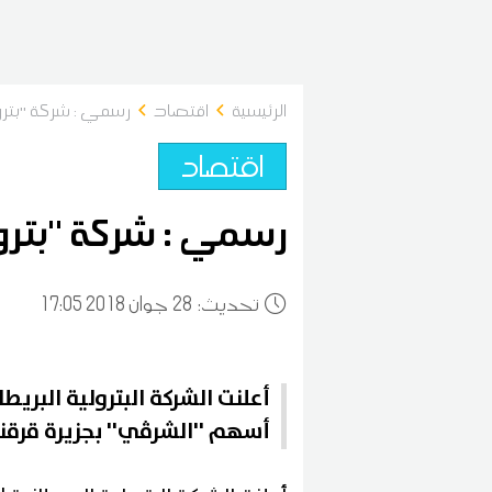
الرئيسية
اقتصاد
رسمي : شركة ''بترو
اقتصاد
رسمي : شركة ''بترو
:تحديث
28
17:05 2018 جوان
أعلنت الشركة البترولية البريط
أسهم ''الشرڤي'' بجزيرة قرقن