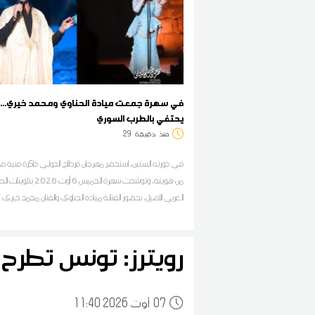
في سهرة جمعت ميادة الحناوي ومحمد خيري...
يحتفي بالطرب السوري
منذ
دقيقة
29
في دورته الستين، استحضر مهرجان قرطاج الدولي ذاكرة فنية صن
من هويته، وتوشحت سهرة الخميس 6 أوت 2026 بت
العربي الأصيل، بحضور الفنانة ميادة الحناوي والفنان محمد خيري
رويترز: تونس تطرح مناقصة لشرا
07
11:40 2026 أوت