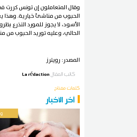
وقال المتعاملون إن تونس كررت في
الحبوب من مناشئ خيارية. وهذا يع
الأسود، لا يجوز للمورد التذرع بظ
الحالي، وعليه توريد الحبوب من من
المصدر: رويترز
كاتب المقال
La rédaction
كلمات مفتاح
آخر الأخبار
وط