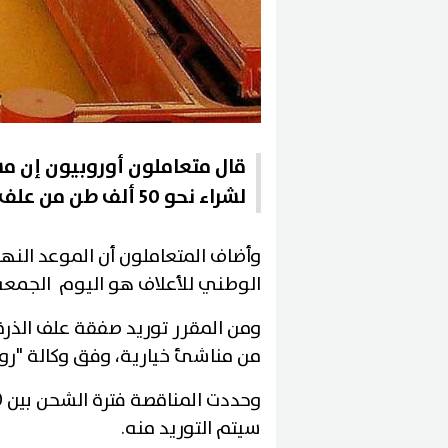
قال متعاملون أوروبيون إن مش
لشراء نحو 50 ألف طن من علف الذرة اليوم الخميس
وأضاف المتعاملون أن الموعد النه
الوطني للأعلاف هو اليوم الجمعة
من مناشئ خيارية، وفق وكالة "رويت
سيتم التوريد منه.