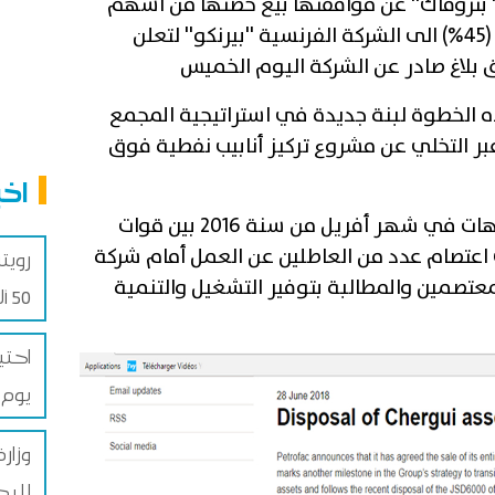
 '' بتروفاك'' عن موافقتها بيع حصتها من أسهم
''الشرڤي'' بجزيرة قرقنة بصفاقس (45%) الى الشركة الفرنسية ''بيرنكو'' لتعلن
لاغ صادر عن الشركة اليوم الخميس
ذه الخطوة لبنة جديدة في استراتيجية المجمع
بر التخلي عن مشروع تركيز أنابيب نفطية فوق
اخب
يذكر أن جزيرة قرقنة شهدت مواجهات في شهر أفريل من سنة 2016 بين قوات
 اعتصام عدد من العاطلين عن العمل أمام شركة
رويت
عتصمين والمطالبة بتوفير التشغيل والتنمية
50 ألف طن من علف الذرة
يوم 
وزار
للبطاطا