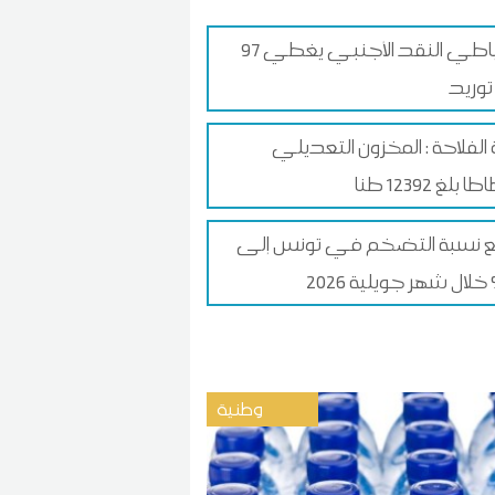
احتياطي النقد الأجنبي يغطي 97
توريد
ة الفلاحة : المخزون التعديلي
 بلغ 12392 طنا
ع نسبة التضخم في تونس إلى
وطنية