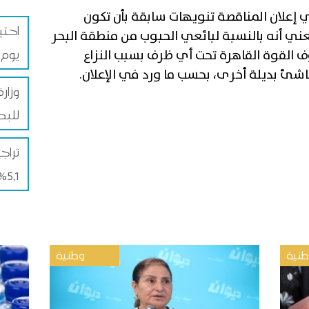
 إعلان المناقصة تنويهات سابقة بأن تكون
ني أنه بالنسبة لبائعي الحبوب من منطقة البحر
يوم 
روف القوة القاهرة تحت أي ظرف بسبب النزاع
اشئ بديلة أخرى، بحسب ما ورد في الإعلان.
وزار
للبطاطا
تراج
5,1% خلال شهر جويلية 2026
نية
وطنية