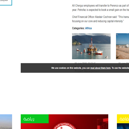
قافة
رياضة