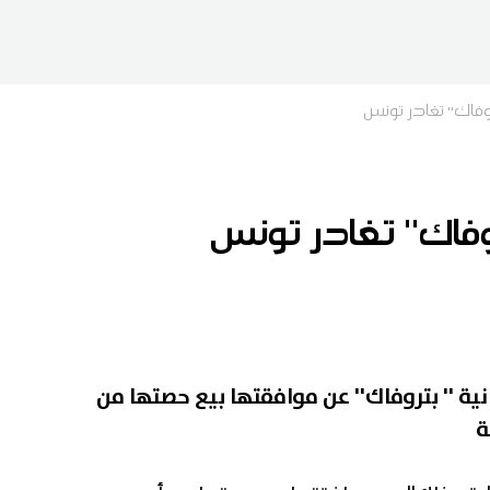
فاك'' تغادر تونس
فاك'' تغادر تونس
انية '' بتروفاك'' عن موافقتها بيع حصتها من
ة