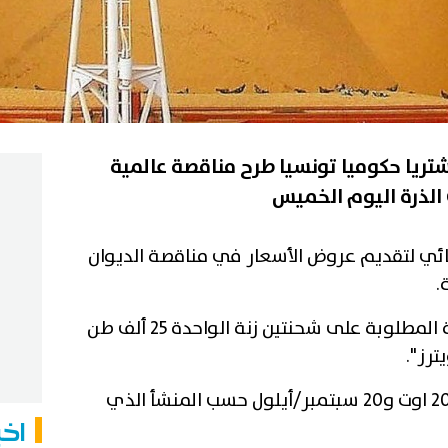
تريا حكوميا تونسيا طرح مناقصة عالمية
ائي لتقديم عروض الأسعار في مناقصة الديوان
.
ومن المقرر توريد صفقة علف الذرة المطلوبة على شحنتين زنة الواحدة 25 ألف طن
رز".
وحددت المناقصة فترة الشحن بين 20 اوت و20 سبتمبر/أيلول حسب المنشأ الذي
اخب