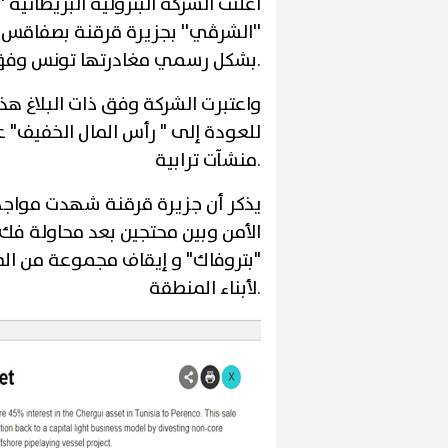
أعلنت الشركة البترولية البريطانية
.
بشكل رسمي مغادرتها تونس وفق ب
واعتبرت الشركة وفق ذات البلاغ ه
للعودة إلى " رأس المال الخفيف" ع
.
منشآت ترابية
الأمن وبين محتجين بعد محاولة فك
"بتروفاك" و إيقاف مجموعة من الم
.
لأبناء المنطقة