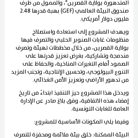
المتدهورة بولاية القصرين"، والممول من طرف
صندوق البيئة العالمي (GEF) بهبة قدرها 2.48
مليون دولار أمريكي.
ويهدف المشروع إلى استعادة واستصلاح
منظومات غابات الصنوبر الحلبي والتصرف فيها
بولاية القصرين، من خلال مخططات تهيئة وتصرف
مندمجة وتشاركية، بغرض تعزيز قدرتها على
الصمود أمام التغيرات المناخية، والحفاظ على
التنوع البيولوجي، وتحسين الإنتاجية، وتجنب المزيد
من تدهور الأراضي وتعزيز الأمن الغذائي.
ويدخل هذا المشروع حيز التنفيذ ابتداءً من تاريخ
إمضاء هذه الاتفاقية، وفق بلاغ صادر عن الإدارة
العامة للغابات التونسية.
وفيما يلي المكونات الأساسية للمشروع:
البيئة الممكنة: خلق بيئة ملائمة ومحفزة للتصرف