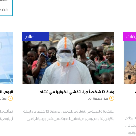
قفصة
قات
عالم
وفاة 13 شخصاً جراء تفشي الكوليرا في تشاد
اليوم: ا
منذ
دقيقة
56
منذ
د
أعلنت وزارة الصحة في تشاد أمس الخميس، عن وفاة 13 شخصا جراء الإصابة
أدرجت منظمة الأمم المتحدة للتربية والعلم والثقافة (اليونسكو) 3 مواقع
بالكوليرا منذ الإعلان رسميا عن تفشي العدوى في شهر جويلية الماضي
أن يتواصل تعمي
هدف إلى
ة، ولا