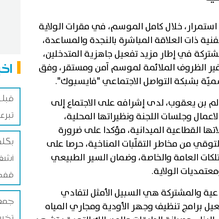
استمرار، خلال كامل الموسم، في مقرات الولاية
فنية ذات العلاقة المباشرة بالنجدة والمساعدة،
شتركة في إطار مزيد تفعيل جاهزية المتدخلين،
اخب
فير الظروف الملائمة لموسم آمن ومستقر، وفق
ميّة بشبكة التواصل الاجتماعي "فايسبوك".
قبلي
لم بن يعقوب، لدى إشرافه على الاجتماع إلى
تبرع
 لاعمال وجلسات اللجنة ونظيراتها المحلية،
تها القطاعية الميدانية، مؤكدا على ضرورة
لتوقي من مخاطر التقلّبات المناخية، حرصا على
لكات العامة والخاصة، وضمان السير الطبيعي
أشغا
عتمديات الولاية.
قفصة
جماعية والمشتركة هي السبيل الأمثل لتفادي
جمعي
عيل برامج تنظيف وجهر الأودية ومجاري المياه
تخري