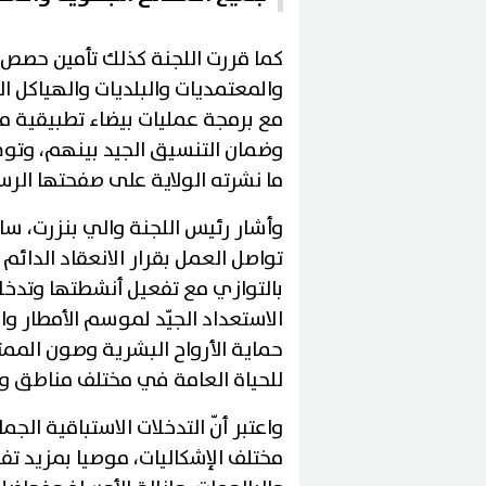
كما قررت اللجنة كذلك تأمين حصص 
والمعتمديات والبلديات والهياكل ال
مع برمجة عمليات بيضاء تطبيقية م
وضمان التنسيق الجيد بينهم، وتو
ما نشرته الولاية على صفحتها الرس
وأشار رئيس اللجنة والي بنزرت، سا
تواصل العمل بقرار الانعقاد الدائم
بالتوازي مع تفعيل أنشطتها وتدخلا
الاستعداد الجيّد لموسم الأمطار وا
حماية الأرواح البشرية وصون الممت
للحياة العامة في مختلف مناطق وم
واعتبر أنّ التدخلات الاستباقية ال
مختلف الإشكاليات، موصيا بمزيد تف