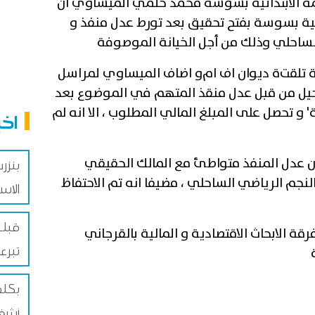
ة الابتدائية بسوسة محمد حلمي الميساوي ان
ائية بسوسة بفتح تحقيق بعد تورط عدل منفذ و
ساحلي وذلك من أجل الخيانة الموصوفة
 تلقت
ة ديوان اف ام
و اضاف الميساوي لمراسل
حيل من قبل عدل منقذ المتهم في الموضوع بعد
 و تحصل على المبلغ المالي المطلوب ، الا انه لم
اخب
ن عدل المنفذ متواطئ مع المالك الحقيقي
بنزرت
م الرياضي الساحلي ، مضيفا انه تم الاحتفاظ
الاس
قبلي
قة الابحاث الاقتصادية و المالية بالقرجاني
تبرع
أشغا