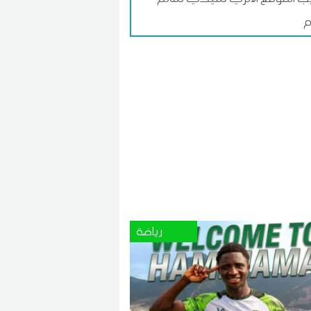
م
رياضة