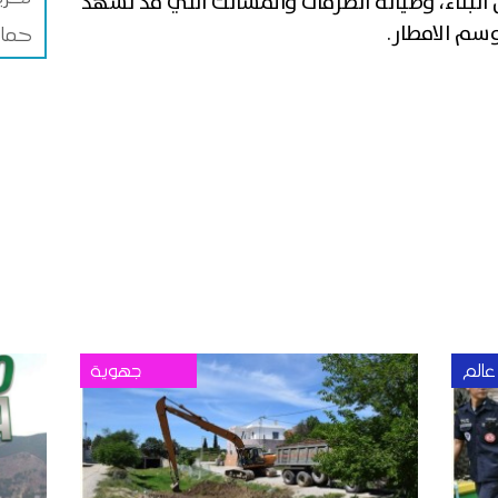
 البناء، وصيانة الطرقات والمسالك التي قد تشهد
سم الامطار.
حما
عالم
جهوية