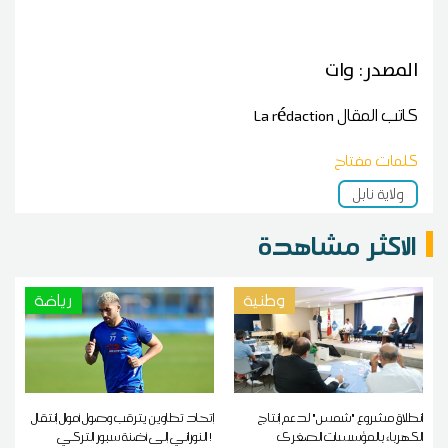
المصدر: وات
كاتب المقال
La rédaction
كلمات مفتاح
ولاية نابل
الاكثر مشاهدة
وطنية
رياضة
انطلاق مشروع "شمس" لدعم إنتاج
إتحاد تطاوين يترقب وصول أموال إنتقال
الكهرباء بالمؤسسات الصغرى
النوراني إلى أضنة سبور التركي !