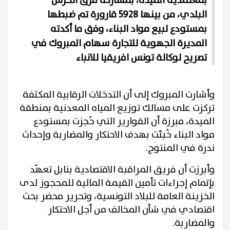
بمعتمدية الميدة، بمشاركة فرق الحرس
البلدي، من بينها 5928 قارورة تم ضبطها
بمستودع لبيع مواد البناء، وفق ما أكدته
المديرة الجهوية للتجارة سهام المبروك في
تصريح لوكالة تونس افريقيا للانباء
وأشارت المبروك إلى أن التدخلات الرقابية المكثفة
تركزت على مسالك توزيع المياه المعدنية بمنطقة
الميدة، مبرزة أن القوارير التي حُجزت بمستودع
مواد البناء خُبئت بهدف الاحتكار والمضاربة وإحداث
ندرة في المنتوج.
وأبرزت أن فريق المراقبة الاقتصادية بنابل تعهّد
بإتمام إجراءات تأمين القيمة المالية للمحجوز لدى
الخزينة العامة للبلاد التونسية، وتحرير محضر بحث
اقتصادي في شأن المخالف من أجل الاحتكار
والمضاربة.