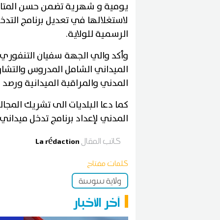
يومية و شهرية تضمن حسن المتابع
لاستغلالها في تعديل برنامج التدخل
الرسمية للولاية.
وأكد والي الجهة سفيان التنفوري 
الميداني الشامل المدروس والتشار
المدني والمراقبة الميدانية ورصد ال
كما دعا البلديات الى تشريك المج
المدني لإعداد برنامج تدخل ميدان
كاتب المقال
La rédaction
كلمات مفتاح
ولاية سوسة
آخر الأخبار