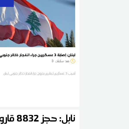
لبنان: إصابة 3 عسكريين جراء انفجار ذخائر جنوبي البلاد
منذ
ساعات
3
أصيب 3 عسكريين لبنانيين بجروح جراء انفجار ذخائر جنوبي لبنان
نابل: حجز 8832 قارورة ماء معدني من أجل الاحتكار والمضاربة