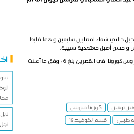
سجيل حالتي شفاء لمصابين سابقين و هما ضابط
س و مسن أصيل معتمدية سبيبة.
اخب
يذكر أن العدد الجملي للاصابات بفيروس كورونا في القصرين بلغ 6 ، وفق ما أعلنت
سوسة
الوض
مجال
روس تونس
كورونا فيروس
به طبي
قسم الكوفيد 19
أجل 