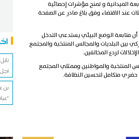
ة الميدانية و تمنح مؤشرات إحصائية
ات عند الاقتضاء وفق بلاغ صادر عن الصفحة
أن متابعة الوضع البيئي يستدعي التدخل
اخب
كي بين البلديات والمجالس المنتخبة والمجتمع
إخلالات لردع المخالفين.
الس المنتخبة والمواطنين وممثلي المجتمع
أجل 
ي حضري متكامل لتحسين النظافة.
بن ع
عيادة "الأمل للإقلاع عن الإدمان"