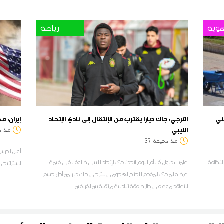
وية
رياضة
ئي
الترجي: جاك ديارا يقترب من الإنتقال إلى نادي الإتحاد
إيران: م
الليبي
منذ
د
منذ
دقيقة
37
أعلن الحرس 
لنظافة
علمت ديوان أف أم اليوم الأحد نادي الإتحاد الليبي ضاعف في قيمة
الاستراتيجي
عرضه المادي المقدم للجناح الهجومي للترجي جاك ديارا من أجل حسم
التعاقد معه في إطار صفقة تبادلية مرتقبة بين الفريقين