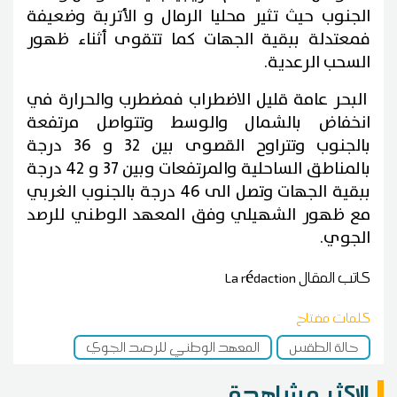
الجنوب حيث تثير محليا الرمال و الأتربة وضعيفة
فمعتدلة ببقية الجهات كما تتقوى أثناء ظهور
السحب الرعدية.
البحر عامة قليل الاضطراب فمضطرب والحرارة في
انخفاض بالشمال والوسط وتتواصل مرتفعة
بالجنوب وتتراوح القصوى بين 32 و 36 درجة
بالمناطق الساحلية والمرتفعات وبين 37 و 42 درجة
ببقية الجهات وتصل الى 46 درجة بالجنوب الغربي
مع ظهور الشهيلي وفق المعهد الوطني للرصد
الجوي.
كاتب المقال
La rédaction
كلمات مفتاح
حالة الطقس
المعهد الوطني للرصد الجوي
الاكثر مشاهدة