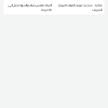
فلكيا... تحديد موعد المولد النبوي
الليلة: طقس صاف والحرارة تصل إلى
الشريف
34 درجة