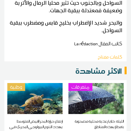
السواحل وبالجنوب حيث تثير محليا الرمال والأتربة
وضعيفة فمعتدلة ببقية الجهات.
والبحر شديد الإضطراب بخليج قابس ومضطرب ببقية
السواحل.
كاتب المقال
La rédaction
كلمات مفتاح
الاكثر مشاهدة
متفرقات
وطنية
الليلة: خلايا رعدية محلية مصحوبة
ارتفاع حرارة البحر الأبيض المتوسط
بأمطار بهذه المناطق
يهدد التنوع البيولوجي البحري في