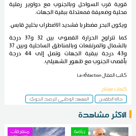
قوية قرب السواحل وبالجنوب مع دواوير رملية
محلية وضعيفة فمعتدلة ببقية الجهات.
ويكون البحر مضطربا فشديد الاضطراب بخليج قابس.
كما تتراوح الحرارة القصوى بين 32 و37 درجة
بالشمال والمرتفعات وبالمناطق الساحلية وبين 37
و43 درجة ببقية الجهات وتصل إلى 44 درجة
بأقصى الجنوب مع ظهور الشهيلي.
كاتب المقال
La rédaction
كلمات مفتاح
حالة الطقس
المعهد الوطني للرصد الجوي
الاكثر مشاهدة
رياضة
متفرقات