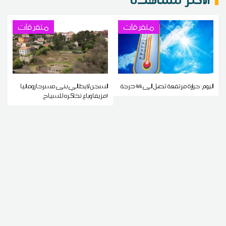
متفرقات
متفرقات
اليوم: حرارة مرتفعة تصل إلى 44 درجة
السجن لإيطالي بنى مسرحا رومانيا
مزيفا وباع تذاكره للسياح!