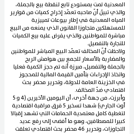
المعدنية تمت بمستودع تابع لنقطة بيع بالجملة،
والذي تبيّن أنّ صاحبه تعمّد إخراج كميات من قوارير
المياه المعدنية في إطار بيوعات تمييزية
للمستهلكين متجاوزا القانون الذي يمنعه من البيع
مباشرة للمواطنين والذي يفرض عليه بيع الكميات
للتجارة بالتفصيل.
ولاحظت أنّ المخالف تعمّد البيع المباشر للمواطنين
والمضاربة بالأسعار للجمع بين هوامش الربح
بالجملة والتفصيل، مبرزة أنه تم حجز الكمية فعليا
واتخاذ الإجراءات بتأمين القيمة المالية للمحجوز
في الخزينة العامة للدولة، وتحرير محضر بحث
اقتصادي ضدّ المخالف.
وأبرزت، من جهة أخرى، أن اليومين الأخيرين (4 و 5
أوت الجاري) شهدا تسخير 5 فرق مراقبة اقتصادية
لتغطية كامل معتمدية الحمامات التي تشهد إقبالا
كبيرا للمصطافين، وهو ما أفضى إلى رفع عديد
التجاوزات، وتحرير 46 محضر بحث اقتصادي تعلقت