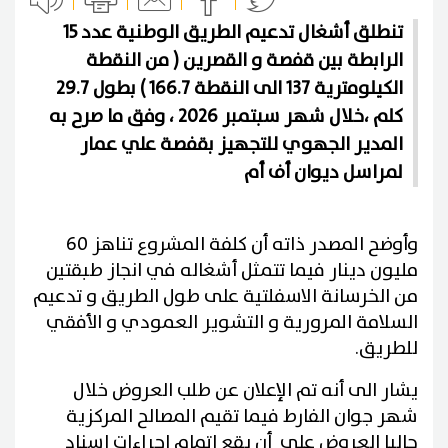
تنطلق أشغال تدعيم الطريق الوطنية عدد 15
الرابطة بين قفصة و القصرين ( من النقطة
الكيلومترية 137 الى النقطة 166.7 ) بطول 29.7
كلم ،خلال شهر سبتمبر 2026 ، وفق ما صرح به
المدير الجهوي للتجهيز بقفصة علي عمار
لمراسل ديوان أف أم
وأوضح المصدر ذاته أن كلفة المشروع تناهز 60
مليون دينار فيما تتمثل أشغاله في انجاز طبقتين
من الخرسانة الاسفلتية على طول الطريق و تدعيم
السلامة المرورية و التشوير العمودي و الأفقي
للطريق.
يشار الى أنه تم الإعلان عن طلب العروض خلال
شهر جوان الفارط فيما تقيم المصالح المركزية
حاليا العروض على أن يقع إتمام إجراءات اسناد