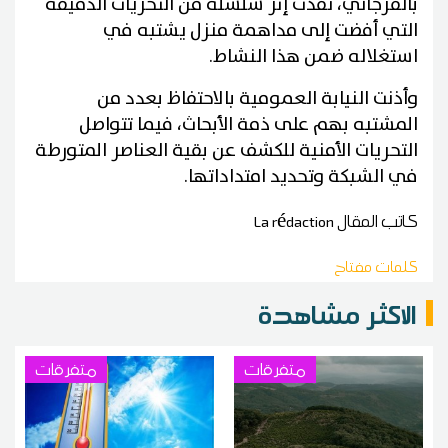
بالقرجاني، نُفذت إثر سلسلة من التحريات الدقيقة
التي أفضت إلى مداهمة منزل يشتبه في
استغلاله ضمن هذا النشاط.
وأذنت النيابة العمومية بالاحتفاظ بعدد من
المشتبه بهم على ذمة الأبحاث، فيما تتواصل
التحريات الأمنية للكشف عن بقية العناصر المتورطة
في الشبكة وتحديد امتداداتها.
كاتب المقال
La rédaction
كلمات مفتاح
الاكثر مشاهدة
متفرقات
متفرقات