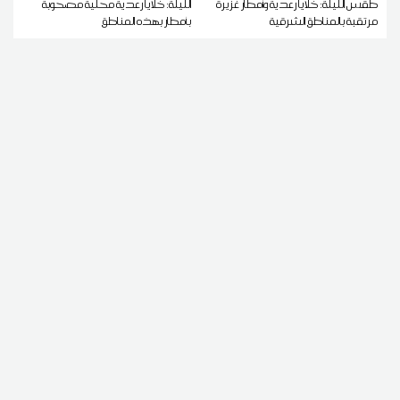
طقس الليلة: خلايا رعدية وأمطار غزيرة
الليلة: خلايا رعدية محلية مصحوبة
مرتقبة بالمناطق الشرقية
بأمطار بهذه المناطق