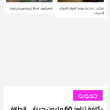
فلكيا... تحديد موعد المولد النبوي
ظهر اليوم.. أمطار غزيرة مع رياح قوية
الشريف
جهوية
بكلفة تناهز 60 مليون دينار .. انطلاق