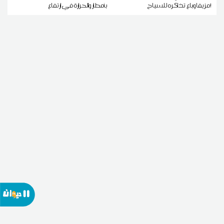
مزيفا وباع تذاكره للسياح!
بأمطار والحرارة في ارتفاع