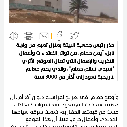
حذر رئيس جمعية البيئة بمنزل تميم من ولاية
نابل، أيمن حمام، من تواتر الاعتداءات وأعمال
التخريب والإهمال التي تطال الموقع الأثري
"سيدي سالم حمام"، والذي يضم معالم
تاريخية تعود إلى أكثر من 3000 سنة.
وأوضح حمام، في تصريح لمراسلة ديوان أف أم، أن
هضبة سيدي سالم تتعرض منذ سنوات لانتهاكات
مست من قيمتها الحضارية، شملت سرقة سياجها
الحديدي وأعمال حرق، مبينا أن هذا الموقع
المصنف والمحمي قانونيا يضم مقابر بونية فريدة